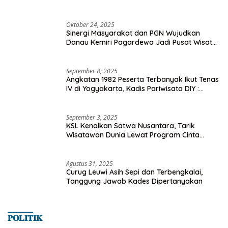
Oktober 24, 2025
Sinergi Masyarakat dan PGN Wujudkan
Danau Kemiri Pagardewa Jadi Pusat Wisata
dan Ekonomi Desa
September 8, 2025
Angkatan 1982 Peserta Terbanyak Ikut Tenas
IV di Yogyakarta, Kadis Pariwisata DIY :
Milyaran Rupiah Dibelanjakan Ribuan Alumni
SMANSA Makassar
September 3, 2025
KSL Kenalkan Satwa Nusantara, Tarik
Wisatawan Dunia Lewat Program Cinta
Satwa
Agustus 31, 2025
Curug Leuwi Asih Sepi dan Terbengkalai,
Tanggung Jawab Kades Dipertanyakan
𝐏𝐎𝐋𝐈𝐓𝐈𝐊