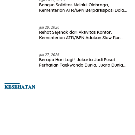
Bangun Soliditas Melalui Olahraga,
Kementerian ATR/BPN Berpartisipasi Dalam
Turnamen Tenis Piala Gubernur DKI Jakarta
2026
Juli 29, 2026
Rehat Sejenak dari Aktivitas Kantor,
Kementerian ATR/BPN Adakan Slow Run
Rutin Sepulang Kerja
Juli 27, 2026
Berapa Hari Lagi ! Jakarta Jadi Pusat
Perhatian Taekwondo Dunia, Juara Dunia
Hingga Kampiun Asia Siap Berlaga di 8th
Asian Taekwondo Indonesia Open 2026
𝐊𝐄𝐒𝐄𝐇𝐀𝐓𝐀𝐍