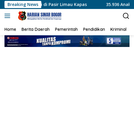
Langsung
i di Pasir Limau Kapas
Breaking News
35.936 Anak Muda Main Bareng d
ke
konten
Home
Berita Daerah
Pemerintah
Pendidikan
Kriminal