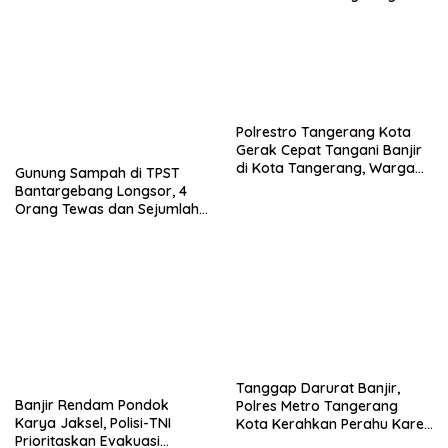
Kuat
Bebas
Polrestro Tangerang Kota
Gerak Cepat Tangani Banjir
di Kota Tangerang, Warga
Gunung Sampah di TPST
Dievakuasi dan Didirikan
Bantargebang Longsor, 4
Posko Siaga
Orang Tewas dan Sejumlah
Truk Tertimbun
Tanggap Darurat Banjir,
Banjir Rendam Pondok
Polres Metro Tangerang
Karya Jaksel, Polisi-TNI
Kota Kerahkan Perahu Karet
Prioritaskan Evakuasi
Evakuasi Warga Jatiuwung