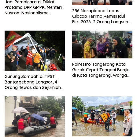
Jadi Pembicara di Diklat
Pratama DPP GMPK, Menteri
356 Narapidana Lapas
Nusron: Nasionalisme
Cilacap Terima Remisi Idul
Menjadikan Bangsa yang
Fitri 2026. 2 Orang Langsung
Kuat
Bebas
Polrestro Tangerang Kota
Gerak Cepat Tangani Banjir
di Kota Tangerang, Warga
Gunung Sampah di TPST
Dievakuasi dan Didirikan
Bantargebang Longsor, 4
Posko Siaga
Orang Tewas dan Sejumlah
Truk Tertimbun