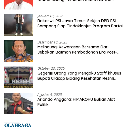
Kelurahan Tanah Baru
Januari 10, 2026
Rakorwil PSI Jawa Timur: Sekjen DPD PSI
Sampang Siap Tindaklanjuti Program Partai
Desember 18, 2025
Melindungi Kewarasan Bersama Dari
Jebakan Batman Pembodohan Era Post-
Truth
Oktober 23, 2025
Geger!!!! Orang Yang Mengaku Staff khusus
Bupati Cilacap Bidang Kesehatan Resmi
Dilaporkan Ke Dinas Kesehatan Kab.
Banyumas
Agustus 4, 2025
Ariando Anggara: HIMAROHU Bukan Alat
Politik!
𝐎𝐋𝐀𝐇𝐑𝐀𝐆𝐀