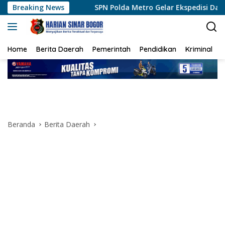
Langsung
Breaking News
SPN Polda Metro Gelar Ekspedisi Darat, Bentuk Siswa Pol
ke
konten
Home
Berita Daerah
Pemerintah
Pendidikan
Kriminal
Beranda
Berita Daerah