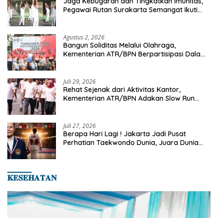
Jaga Kebugaran dan Tingkatkan Imunitas,
Pegawai Rutan Surakarta Semangat Ikuti
Senam Pagi
Agustus 2, 2026
Bangun Soliditas Melalui Olahraga,
Kementerian ATR/BPN Berpartisipasi Dalam
Turnamen Tenis Piala Gubernur DKI Jakarta
2026
Juli 29, 2026
Rehat Sejenak dari Aktivitas Kantor,
Kementerian ATR/BPN Adakan Slow Run
Rutin Sepulang Kerja
Juli 27, 2026
Berapa Hari Lagi ! Jakarta Jadi Pusat
Perhatian Taekwondo Dunia, Juara Dunia
Hingga Kampiun Asia Siap Berlaga di 8th
Asian Taekwondo Indonesia Open 2026
𝐊𝐄𝐒𝐄𝐇𝐀𝐓𝐀𝐍