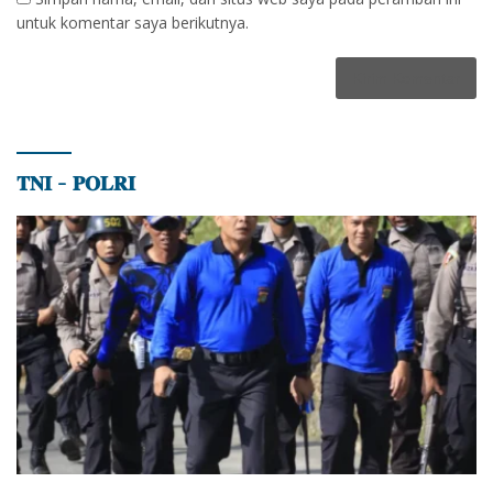
untuk komentar saya berikutnya.
𝐓𝐍𝐈 – 𝐏𝐎𝐋𝐑𝐈