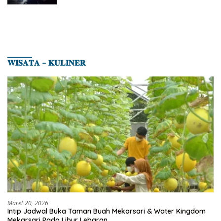
𝐖𝐈𝐒𝐀𝐓𝐀 – 𝐊𝐔𝐋𝐈𝐍𝐄𝐑
Maret 20, 2026
Intip Jadwal Buka Taman Buah Mekarsari & Water Kingdom
Mekarsari Pada Libur Lebaran