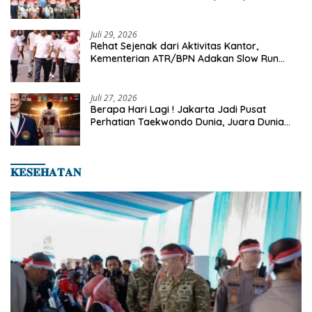
Turnamen Tenis Piala Gubernur DKI Jakarta
2026
Juli 29, 2026
Rehat Sejenak dari Aktivitas Kantor,
Kementerian ATR/BPN Adakan Slow Run
Rutin Sepulang Kerja
Juli 27, 2026
Berapa Hari Lagi ! Jakarta Jadi Pusat
Perhatian Taekwondo Dunia, Juara Dunia
Hingga Kampiun Asia Siap Berlaga di 8th
Asian Taekwondo Indonesia Open 2026
𝐊𝐄𝐒𝐄𝐇𝐀𝐓𝐀𝐍