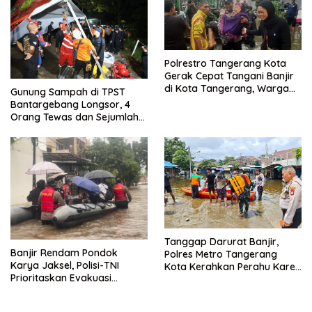
Polrestro Tangerang Kota
Gerak Cepat Tangani Banjir
di Kota Tangerang, Warga
Gunung Sampah di TPST
Dievakuasi dan Didirikan
Bantargebang Longsor, 4
Posko Siaga
Orang Tewas dan Sejumlah
Truk Tertimbun
Tanggap Darurat Banjir,
Banjir Rendam Pondok
Polres Metro Tangerang
Karya Jaksel, Polisi-TNI
Kota Kerahkan Perahu Karet
Prioritaskan Evakuasi
Evakuasi Warga Jatiuwung
Kelompok Rentan