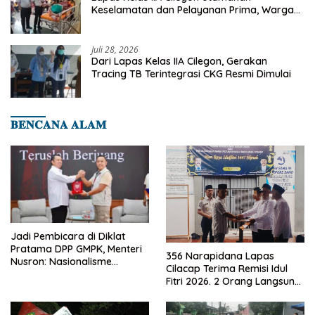
Keselamatan dan Pelayanan Prima, Warga
Binaan Dapatkan Rujukan Medis ke RSUD
Cilegon
Juli 28, 2026
Dari Lapas Kelas IIA Cilegon, Gerakan
Tracing TB Terintegrasi CKG Resmi Dimulai
𝐁𝐄𝐍𝐂𝐀𝐍𝐀 𝐀𝐋𝐀𝐌
Jadi Pembicara di Diklat
Pratama DPP GMPK, Menteri
356 Narapidana Lapas
Nusron: Nasionalisme
Cilacap Terima Remisi Idul
Menjadikan Bangsa yang
Fitri 2026. 2 Orang Langsung
Kuat
Bebas