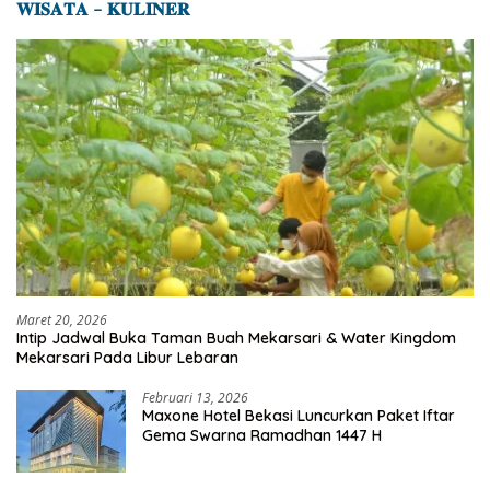
𝐖𝐈𝐒𝐀𝐓𝐀 – 𝐊𝐔𝐋𝐈𝐍𝐄𝐑
Maret 20, 2026
Intip Jadwal Buka Taman Buah Mekarsari & Water Kingdom
Mekarsari Pada Libur Lebaran
Februari 13, 2026
Maxone Hotel Bekasi Luncurkan Paket Iftar
Gema Swarna Ramadhan 1447 H