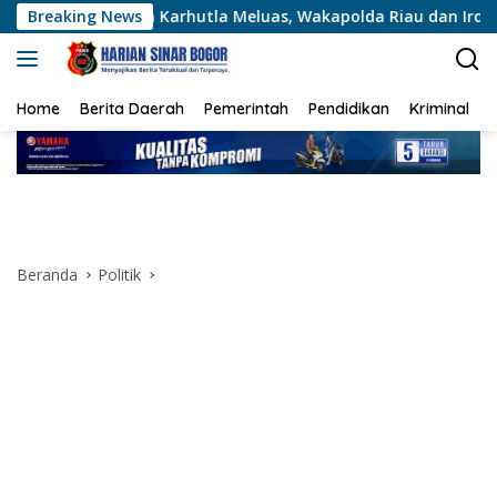
Langsung
rhutla Meluas, Wakapolda Riau dan Irdam XIX/TT Turun Langsu
Breaking News
ke
konten
Home
Berita Daerah
Pemerintah
Pendidikan
Kriminal
Beranda
Politik