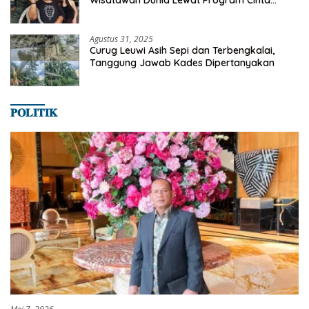
Wisatawan Dunia Lewat Program Cinta
Satwa
Agustus 31, 2025
Curug Leuwi Asih Sepi dan Terbengkalai,
Tanggung Jawab Kades Dipertanyakan
𝐏𝐎𝐋𝐈𝐓𝐈𝐊