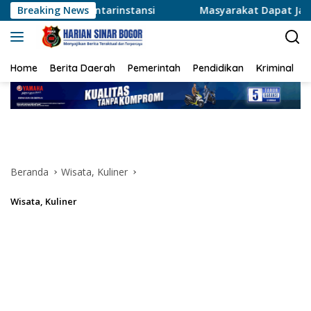
Langsung
ntarinstansi
Breaking News
Masyarakat Dapat Jadwal Ukur Tanah Yang
ke
konten
Home
Berita Daerah
Pemerintah
Pendidikan
Kriminal
Beranda
Wisata, Kuliner
Wisata, Kuliner