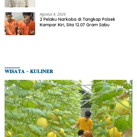
Dibekuk Polisi
Agustus 4, 2026
2 Pelaku Narkoba di Tangkap Polsek
Kampar Kiri, Sita 12.07 Gram Sabu
𝐖𝐈𝐒𝐀𝐓𝐀 – 𝐊𝐔𝐋𝐈𝐍𝐄𝐑