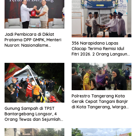
Jadi Pembicara di Diklat
Pratama DPP GMPK, Menteri
356 Narapidana Lapas
Nusron: Nasionalisme
Cilacap Terima Remisi Idul
Menjadikan Bangsa yang
Fitri 2026. 2 Orang Langsung
Kuat
Bebas
Polrestro Tangerang Kota
Gerak Cepat Tangani Banjir
di Kota Tangerang, Warga
Gunung Sampah di TPST
Dievakuasi dan Didirikan
Bantargebang Longsor, 4
Posko Siaga
Orang Tewas dan Sejumlah
Truk Tertimbun