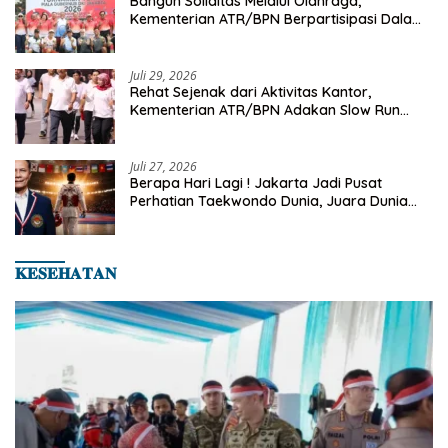
Bangun Soliditas Melalui Olahraga,
Kementerian ATR/BPN Berpartisipasi Dalam
Turnamen Tenis Piala Gubernur DKI Jakarta
2026
Juli 29, 2026
Rehat Sejenak dari Aktivitas Kantor,
Kementerian ATR/BPN Adakan Slow Run
Rutin Sepulang Kerja
Juli 27, 2026
Berapa Hari Lagi ! Jakarta Jadi Pusat
Perhatian Taekwondo Dunia, Juara Dunia
Hingga Kampiun Asia Siap Berlaga di 8th
Asian Taekwondo Indonesia Open 2026
𝐊𝐄𝐒𝐄𝐇𝐀𝐓𝐀𝐍