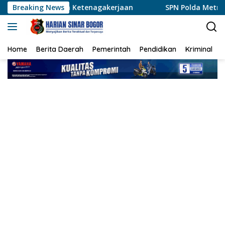
Langsung
ayanan Ketenagakerjaan
Breaking News
SPN Polda Metro Gelar Ekspedisi
ke
konten
Home
Berita Daerah
Pemerintah
Pendidikan
Kriminal