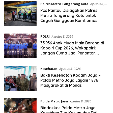
Polres Metro Tangerang Kota
Agustus 8,
2026
Pos Pantau Disiagakan Polres
Metro Tangerang Kota untuk
Cegah Gangguan Kamtibmas
POLRI
Agustus 8, 2026
35.936 Anak Muda Main Bareng di
Kapolri Cup 2026, Wakapolri:
Jangan Cuma Jadi Penonton,
Jadilah Talenta Digital
Kesehatan
Agustus 8, 2026
Bakti Kesehatan Kodam Jaya –
Polda Metro Jaya Layani 1.876
Masyarakat di Monas
Polda Metro Jaya
Agustus 8, 2026
Biddokkes Polda Metro Jaya
Kerahkan Tim Keslap dan DVI