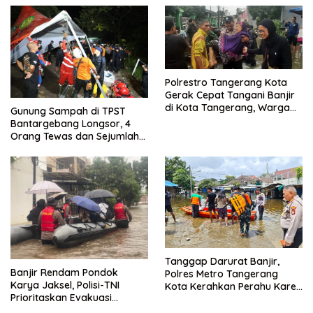
Polrestro Tangerang Kota
Gerak Cepat Tangani Banjir
di Kota Tangerang, Warga
Gunung Sampah di TPST
Dievakuasi dan Didirikan
Bantargebang Longsor, 4
Posko Siaga
Orang Tewas dan Sejumlah
Truk Tertimbun
Tanggap Darurat Banjir,
Banjir Rendam Pondok
Polres Metro Tangerang
Karya Jaksel, Polisi-TNI
Kota Kerahkan Perahu Karet
Prioritaskan Evakuasi
Evakuasi Warga Jatiuwung
Kelompok Rentan