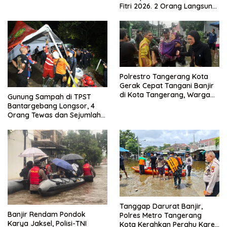
Menjadikan Bangsa yang
Fitri 2026. 2 Orang Langsung
Kuat
Bebas
Polrestro Tangerang Kota
Gerak Cepat Tangani Banjir
di Kota Tangerang, Warga
Gunung Sampah di TPST
Dievakuasi dan Didirikan
Bantargebang Longsor, 4
Posko Siaga
Orang Tewas dan Sejumlah
Truk Tertimbun
Tanggap Darurat Banjir,
Banjir Rendam Pondok
Polres Metro Tangerang
Karya Jaksel, Polisi-TNI
Kota Kerahkan Perahu Karet