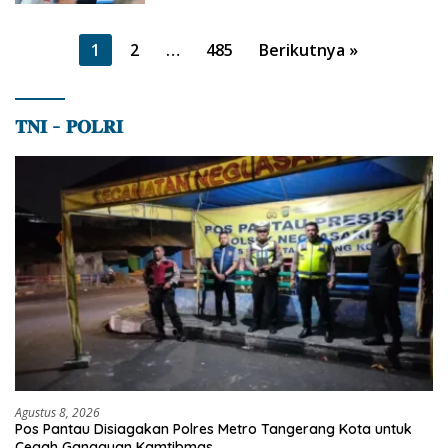
Paginasi
1
2
…
485
Berikutnya »
pos
𝐓𝐍𝐈 – 𝐏𝐎𝐋𝐑𝐈
Agustus 8, 2026
Pos Pantau Disiagakan Polres Metro Tangerang Kota untuk
Cegah Gangguan Kamtibmas