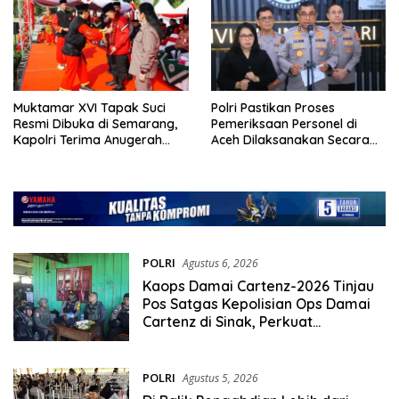
Muktamar XVI Tapak Suci
Polri Pastikan Proses
Resmi Dibuka di Semarang,
Pemeriksaan Personel di
Kapolri Terima Anugerah
Aceh Dilaksanakan Secara
Anggota Kehormatan
Profesional dan Transparan
POLRI
Agustus 6, 2026
Kaops Damai Cartenz-2026 Tinjau
Pos Satgas Kepolisian Ops Damai
Cartenz di Sinak, Perkuat
Pendekatan Humanis Bersama
Masyarakat
POLRI
Agustus 5, 2026