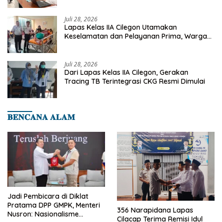
Deteksi Dini Penyakit Menular
Juli 28, 2026
Lapas Kelas IIA Cilegon Utamakan
Keselamatan dan Pelayanan Prima, Warga
Binaan Dapatkan Rujukan Medis ke RSUD
Cilegon
Juli 28, 2026
Dari Lapas Kelas IIA Cilegon, Gerakan
Tracing TB Terintegrasi CKG Resmi Dimulai
𝐁𝐄𝐍𝐂𝐀𝐍𝐀 𝐀𝐋𝐀𝐌
Jadi Pembicara di Diklat
Pratama DPP GMPK, Menteri
356 Narapidana Lapas
Nusron: Nasionalisme
Cilacap Terima Remisi Idul