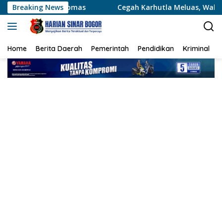
Langsung
bmas
Breaking News
Cegah Karhutla Meluas, Wakapolda Riau dan Irda
ke
konten
Home
Berita Daerah
Pemerintah
Pendidikan
Kriminal