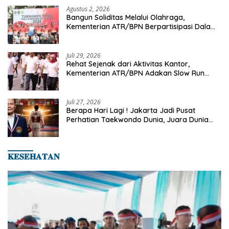
Agustus 2, 2026
Bangun Soliditas Melalui Olahraga,
Kementerian ATR/BPN Berpartisipasi Dalam
Turnamen Tenis Piala Gubernur DKI Jakarta
2026
Juli 29, 2026
Rehat Sejenak dari Aktivitas Kantor,
Kementerian ATR/BPN Adakan Slow Run
Rutin Sepulang Kerja
Juli 27, 2026
Berapa Hari Lagi ! Jakarta Jadi Pusat
Perhatian Taekwondo Dunia, Juara Dunia
Hingga Kampiun Asia Siap Berlaga di 8th
Asian Taekwondo Indonesia Open 2026
𝐊𝐄𝐒𝐄𝐇𝐀𝐓𝐀𝐍