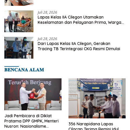
Deteksi Dini Penyakit Menular
Juli 28, 2026
Lapas Kelas IIA Cilegon Utamakan
Keselamatan dan Pelayanan Prima, Warga
Binaan Dapatkan Rujukan Medis ke RSUD
Cilegon
Juli 28, 2026
Dari Lapas Kelas IIA Cilegon, Gerakan
Tracing TB Terintegrasi CKG Resmi Dimulai
𝐁𝐄𝐍𝐂𝐀𝐍𝐀 𝐀𝐋𝐀𝐌
Jadi Pembicara di Diklat
Pratama DPP GMPK, Menteri
356 Narapidana Lapas
Nusron: Nasionalisme
Cilacap Terima Remisi Idul