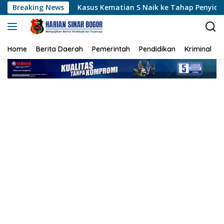
Langsung
Breaking News
Kasus Kematian S Naik ke Tahap Penyidikan, Polisi J
ke
konten
Home
Berita Daerah
Pemerintah
Pendidikan
Kriminal