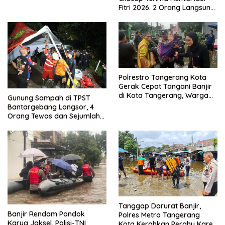
Menjadikan Bangsa yang
Fitri 2026. 2 Orang Langsung
Kuat
Bebas
Polrestro Tangerang Kota
Gerak Cepat Tangani Banjir
di Kota Tangerang, Warga
Gunung Sampah di TPST
Dievakuasi dan Didirikan
Bantargebang Longsor, 4
Posko Siaga
Orang Tewas dan Sejumlah
Truk Tertimbun
Tanggap Darurat Banjir,
Banjir Rendam Pondok
Polres Metro Tangerang
Karya Jaksel, Polisi-TNI
Kota Kerahkan Perahu Karet