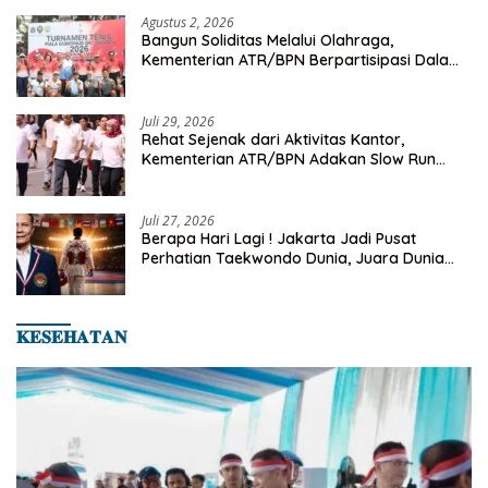
Agustus 2, 2026
Bangun Soliditas Melalui Olahraga,
Kementerian ATR/BPN Berpartisipasi Dalam
Turnamen Tenis Piala Gubernur DKI Jakarta
2026
Juli 29, 2026
Rehat Sejenak dari Aktivitas Kantor,
Kementerian ATR/BPN Adakan Slow Run
Rutin Sepulang Kerja
Juli 27, 2026
Berapa Hari Lagi ! Jakarta Jadi Pusat
Perhatian Taekwondo Dunia, Juara Dunia
Hingga Kampiun Asia Siap Berlaga di 8th
Asian Taekwondo Indonesia Open 2026
𝐊𝐄𝐒𝐄𝐇𝐀𝐓𝐀𝐍