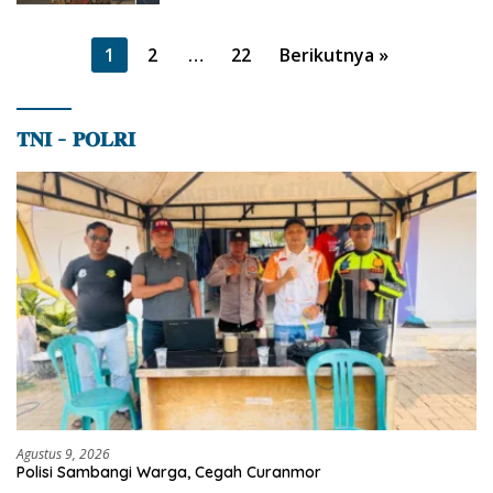
Paginasi
1
2
…
22
Berikutnya »
pos
𝐓𝐍𝐈 – 𝐏𝐎𝐋𝐑𝐈
Agustus 9, 2026
Polisi Sambangi Warga, Cegah Curanmor