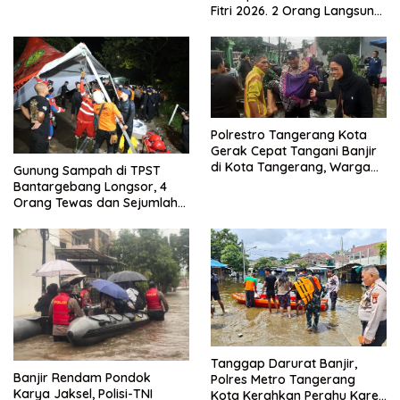
Menjadikan Bangsa yang
Fitri 2026. 2 Orang Langsung
Kuat
Bebas
Polrestro Tangerang Kota
Gerak Cepat Tangani Banjir
di Kota Tangerang, Warga
Gunung Sampah di TPST
Dievakuasi dan Didirikan
Bantargebang Longsor, 4
Posko Siaga
Orang Tewas dan Sejumlah
Truk Tertimbun
Tanggap Darurat Banjir,
Banjir Rendam Pondok
Polres Metro Tangerang
Karya Jaksel, Polisi-TNI
Kota Kerahkan Perahu Karet