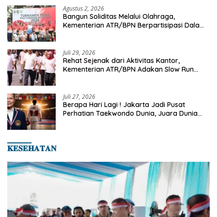
Agustus 2, 2026
Bangun Soliditas Melalui Olahraga,
Kementerian ATR/BPN Berpartisipasi Dalam
Turnamen Tenis Piala Gubernur DKI Jakarta
2026
Juli 29, 2026
Rehat Sejenak dari Aktivitas Kantor,
Kementerian ATR/BPN Adakan Slow Run
Rutin Sepulang Kerja
Juli 27, 2026
Berapa Hari Lagi ! Jakarta Jadi Pusat
Perhatian Taekwondo Dunia, Juara Dunia
Hingga Kampiun Asia Siap Berlaga di 8th
Asian Taekwondo Indonesia Open 2026
𝐊𝐄𝐒𝐄𝐇𝐀𝐓𝐀𝐍