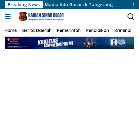
Langsung
icau Mania Adu Gacor di Tangerang
Breaking News
Polisi Sambangi W
ke
konten
Home
Berita Daerah
Pemerintah
Pendidikan
Kriminal