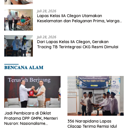
Deteksi Dini Penyakit Menular
Juli 28, 2026
Lapas Kelas IIA Cilegon Utamakan
Keselamatan dan Pelayanan Prima, Warga
Binaan Dapatkan Rujukan Medis ke RSUD
Cilegon
Juli 28, 2026
Dari Lapas Kelas IIA Cilegon, Gerakan
Tracing TB Terintegrasi CKG Resmi Dimulai
𝐁𝐄𝐍𝐂𝐀𝐍𝐀 𝐀𝐋𝐀𝐌
Jadi Pembicara di Diklat
Pratama DPP GMPK, Menteri
356 Narapidana Lapas
Nusron: Nasionalisme
Cilacap Terima Remisi Idul