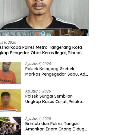
us 6, 2026
esnarkoba Polres Metro Tangerang Kota
kap Pengedar Obat Keras Ilegal, Ribuan
r Tramadol dan Hexymer Disita
Agustus 6, 2026
Polsek Kelayang Grebek
Markas Pengegedar Sabu, Ada
Lubang Tanah Untuk
Menyimpan Barang Bukti
Agustus 5, 2026
Polsek Sungai Sembilan
Ungkap Kasus Curat, Pelaku
dan Barang Bukti Berhasil
Diamankan
Agustus 4, 2026
Brimob dan Polres Tangsel
Amankan Enam Orang Diduga
Hendak Tawuran