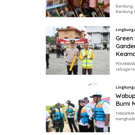
Bandung, 
Bandung, 
Lingkung
Green 
Gande
Keaman
PEKANBARU
sebagai l
Lingkung
Wabup 
Bumi 
TANGERANG
menghadiri