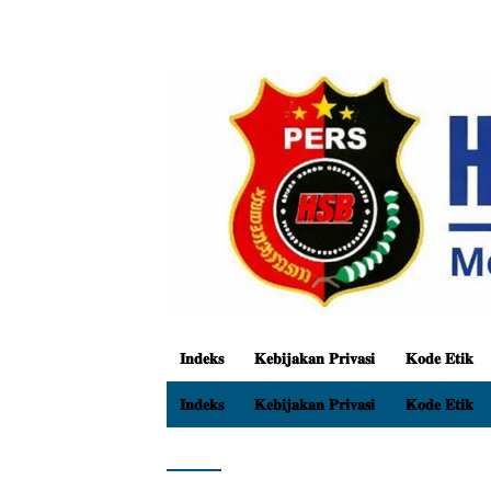
𝐈𝐧𝐝𝐞𝐤𝐬
𝐊𝐞𝐛𝐢𝐣𝐚𝐤𝐚𝐧 𝐏𝐫𝐢𝐯𝐚𝐬𝐢
𝐊𝐨𝐝𝐞 𝐄𝐭𝐢𝐤
𝐈𝐧𝐝𝐞𝐤𝐬
𝐊𝐞𝐛𝐢𝐣𝐚𝐤𝐚𝐧 𝐏𝐫𝐢𝐯𝐚𝐬𝐢
𝐊𝐨𝐝𝐞 𝐄𝐭𝐢𝐤