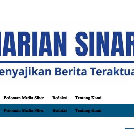
𝐏𝐞𝐝𝐨𝐦𝐚𝐧 𝐌𝐞𝐝𝐢𝐚 𝐒𝐢𝐛𝐞𝐫
𝐑𝐞𝐝𝐚𝐤𝐬𝐢
𝐓𝐞𝐧𝐭𝐚𝐧𝐠 𝐊𝐚𝐦𝐢
𝐏𝐞𝐝𝐨𝐦𝐚𝐧 𝐌𝐞𝐝𝐢𝐚 𝐒𝐢𝐛𝐞𝐫
𝐑𝐞𝐝𝐚𝐤𝐬𝐢
𝐓𝐞𝐧𝐭𝐚𝐧𝐠 𝐊𝐚𝐦𝐢