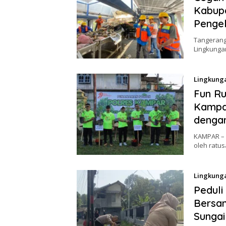
Kabup
Penge
Tangerang 
Lingkunga
Lingkung
Fun R
Kampa
dengan
KAMPAR – 
oleh ratus
Lingkung
Peduli
Bersa
Sungai