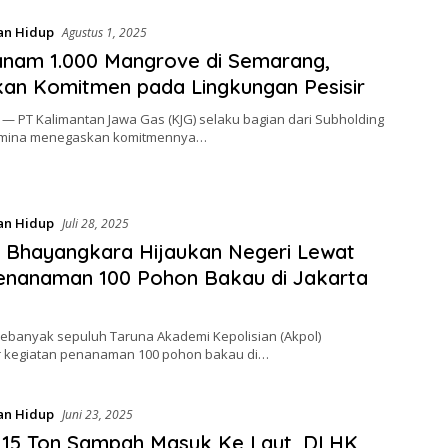
an Hidup
Agustus 1, 2025
nam 1.000 Mangrove di Semarang,
an Komitmen pada Lingkungan Pesisir
— PT Kalimantan Jawa Gas (KJG) selaku bagian dari Subholding
amina menegaskan komitmennya…
an Hidup
Juli 28, 2025
 Bhayangkara Hijaukan Negeri Lewat
enanaman 100 Pohon Bakau di Jakarta
Sebanyak sepuluh Taruna Akademi Kepolisian (Akpol)
 kegiatan penanaman 100 pohon bakau di…
an Hidup
Juni 23, 2025
 15 Ton Sampah Masuk Ke Laut, DLHK