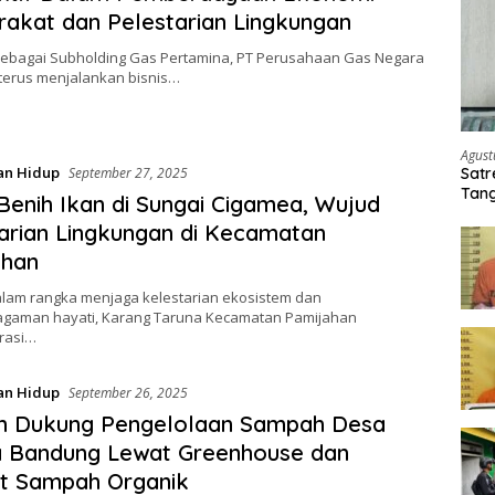
akat dan Pelestarian Lingkungan
 Sebagai Subholding Gas Pertamina, PT Perusahaan Gas Negara
 terus menjalankan bisnis…
Agust
an Hidup
Satr
September 27, 2025
Tang
Benih Ikan di Sungai Cigamea, Wujud
Buti
arian Lingkungan di Kecamatan
ahan
alam rangka menjaga kelestarian ekosistem dan
gaman hayati, Karang Taruna Kecamatan Pamijahan
rasi…
an Hidup
September 26, 2025
m Dukung Pengelolaan Sampah Desa
a Bandung Lewat Greenhouse dan
t Sampah Organik