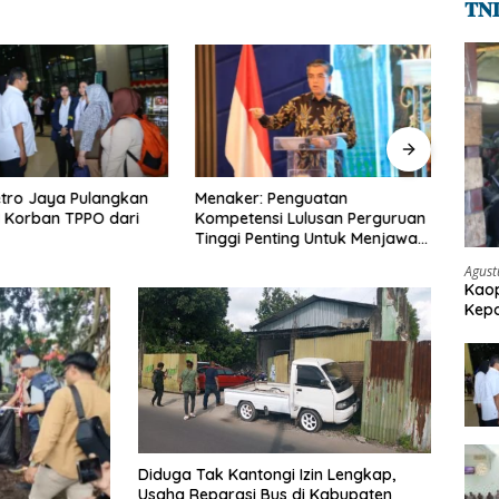
𝐓𝐍
tro Jaya Pulangkan
Menaker: Penguatan
Kemna
 Korban TPPO dari
Kompetensi Lulusan Perguruan
dan 
Tinggi Penting Untuk Menjawab
Penya
Kebutuhan Dunia Kerja
Agust
Kaop
Kepo
Pen
Diduga Tak Kantongi Izin Lengkap,
Usaha Reparasi Bus di Kabupaten