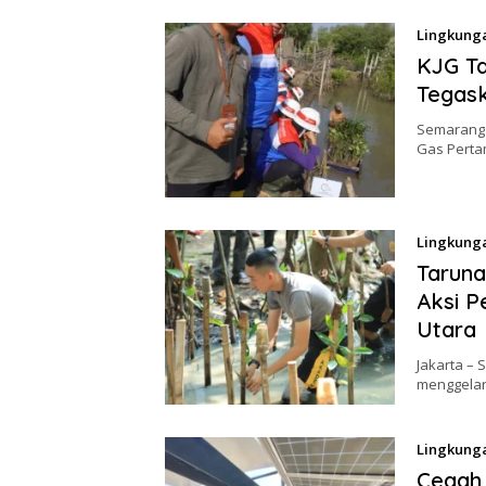
Lingkung
KJG Ta
Tegask
Semarang 
Gas Pert
Lingkung
Taruna
Aksi P
Utara
Jakarta – 
menggelar
Lingkung
Cegah