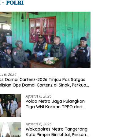
 – 𝐏𝐎𝐋𝐑𝐈
ker Perkuat Pelatihan
Kapolres Rohil Silaturahmi ke
M
Penempatan Kerja Bagi
Pemda, Kodim dan Kejari,
U
ndang Disabilitas
Perkuat Sinergitas dan
B
Soliditas Antarinstansi
T
us 6, 2026
s Damai Cartenz-2026 Tinjau Pos Satgas
lisian Ops Damai Cartenz di Sinak, Perkuat
dekatan Humanis Bersama Masyarakat
Agustus 6, 2026
Polda Metro Jaya Pulangkan
Tiga WNI Korban TPPO dari
Libya
Agustus 6, 2026
Wakapolres Metro Tangerang
Kota Pimpin Binrohtal, Personel