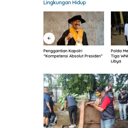
Lingkungan Hidup
Penggantian Kapolri
Polda Me
i Cartenz-2026
“Kompetensi Absolut Presiden”
Tiga WNI
atgas Kepolisian
Libya
artenz di Sinak,
dekatan Humanis
syarakat