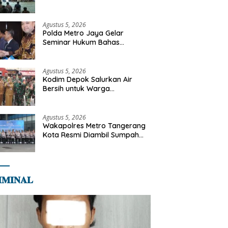
Diajak Perkuat Integritas dan
Bekal Akhirat
Agustus 5, 2026
Polda Metro Jaya Gelar
Seminar Hukum Bahas
Perluasan Objek Praperadilan
dalam KUHAP Baru
Agustus 5, 2026
Kodim Depok Salurkan Air
Bersih untuk Warga
Terdampak Kekeringan di
Cipayung Jaya
Agustus 5, 2026
Wakapolres Metro Tangerang
Kota Resmi Diambil Sumpah
Jabatan, Teguhkan Komitmen
Integritas dan Pelayanan
kepada Masyarakat
𝐌𝐈𝐍𝐀𝐋