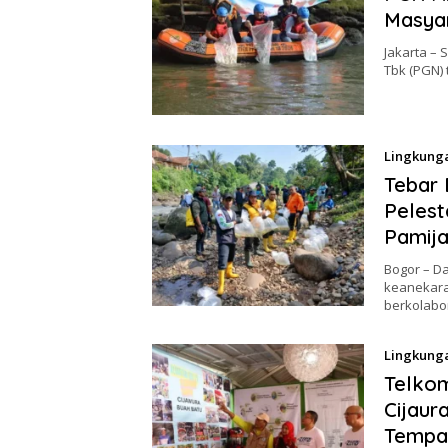
Masyar
Jakarta –
Tbk (PGN)
Lingkung
Tebar 
Pelest
Pamij
Bogor – D
keanekara
berkolabo
Lingkung
Telko
Cijaur
Tempa