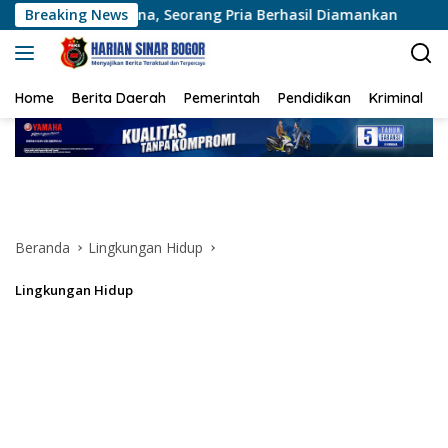
Langsung
ana, Seorang Pria Berhasil Diamankan
Breaking News
Polres Siak Un
ke
konten
Home
Berita Daerah
Pemerintah
Pendidikan
Kriminal
Beranda
Lingkungan Hidup
Lingkungan Hidup