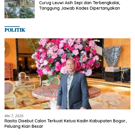
Curug Leuwi Asih Sepi dan Terbengkalai,
Tanggung Jawab Kades Dipertanyakan
𝐏𝐎𝐋𝐈𝐓𝐈𝐊
Mei 7, 2026
Rasito Disebut Calon Terkuat Ketua Kadin Kabupaten Bogor,
Peluang Kian Besar