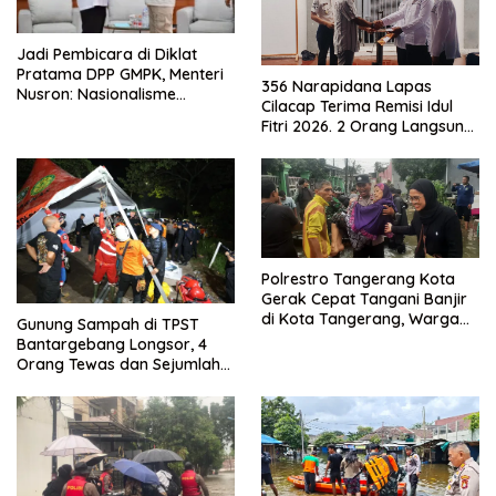
Jadi Pembicara di Diklat
Pratama DPP GMPK, Menteri
356 Narapidana Lapas
Nusron: Nasionalisme
Cilacap Terima Remisi Idul
Menjadikan Bangsa yang
Fitri 2026. 2 Orang Langsung
Kuat
Bebas
Polrestro Tangerang Kota
Gerak Cepat Tangani Banjir
di Kota Tangerang, Warga
Gunung Sampah di TPST
Dievakuasi dan Didirikan
Bantargebang Longsor, 4
Posko Siaga
Orang Tewas dan Sejumlah
Truk Tertimbun