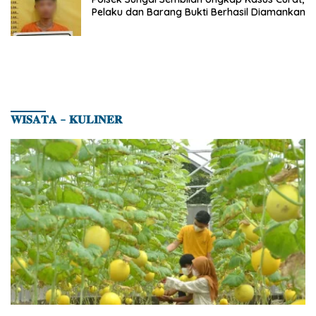
Pelaku dan Barang Bukti Berhasil Diamankan
𝐖𝐈𝐒𝐀𝐓𝐀 – 𝐊𝐔𝐋𝐈𝐍𝐄𝐑