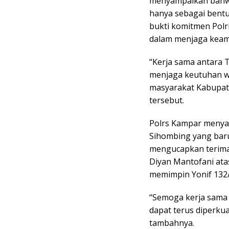
menyampaikan bahwa 
hanya sebagai bentu
bukti komitmen Polr
dalam menjaga keam
“Kerja sama antara T
menjaga keutuhan w
masyarakat Kabupat
tersebut.
Polrs Kampar menyam
Sihombing yang baru
mengucapkan terima 
Diyan Mantofani atas
memimpin Yonif 132
“Semoga kerja sama 
dapat terus diperku
tambahnya.