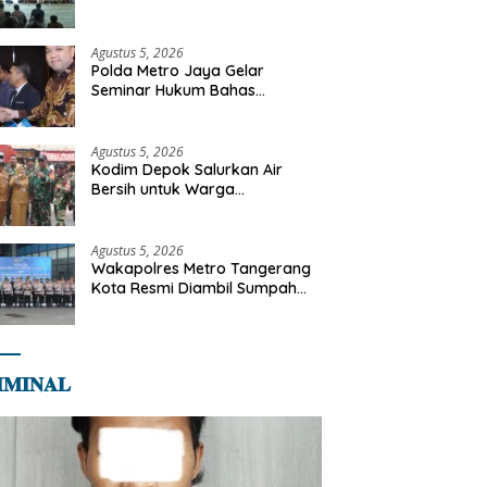
Diajak Perkuat Integritas dan
Bekal Akhirat
Agustus 5, 2026
Polda Metro Jaya Gelar
Seminar Hukum Bahas
Perluasan Objek Praperadilan
dalam KUHAP Baru
Agustus 5, 2026
Kodim Depok Salurkan Air
Bersih untuk Warga
Terdampak Kekeringan di
Cipayung Jaya
Agustus 5, 2026
Wakapolres Metro Tangerang
Kota Resmi Diambil Sumpah
Jabatan, Teguhkan Komitmen
Integritas dan Pelayanan
kepada Masyarakat
𝐌𝐈𝐍𝐀𝐋