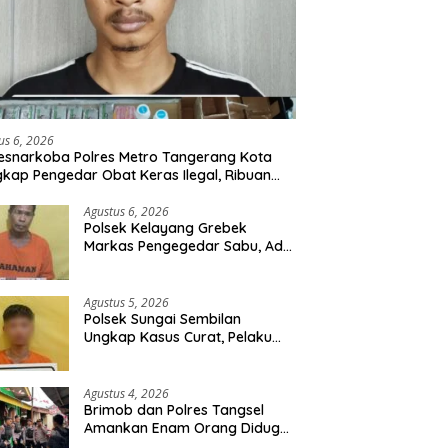
us 6, 2026
esnarkoba Polres Metro Tangerang Kota
kap Pengedar Obat Keras Ilegal, Ribuan
r Tramadol dan Hexymer Disita
Agustus 6, 2026
Polsek Kelayang Grebek
Markas Pengegedar Sabu, Ada
Lubang Tanah Untuk
Menyimpan Barang Bukti
Agustus 5, 2026
Polsek Sungai Sembilan
Ungkap Kasus Curat, Pelaku
dan Barang Bukti Berhasil
Diamankan
Agustus 4, 2026
Brimob dan Polres Tangsel
Amankan Enam Orang Diduga
Hendak Tawuran