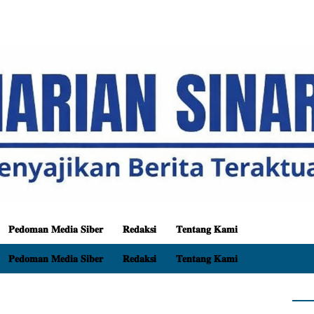
𝐏𝐞𝐝𝐨𝐦𝐚𝐧 𝐌𝐞𝐝𝐢𝐚 𝐒𝐢𝐛𝐞𝐫
𝐑𝐞𝐝𝐚𝐤𝐬𝐢
𝐓𝐞𝐧𝐭𝐚𝐧𝐠 𝐊𝐚𝐦𝐢
𝐏𝐞𝐝𝐨𝐦𝐚𝐧 𝐌𝐞𝐝𝐢𝐚 𝐒𝐢𝐛𝐞𝐫
𝐑𝐞𝐝𝐚𝐤𝐬𝐢
𝐓𝐞𝐧𝐭𝐚𝐧𝐠 𝐊𝐚𝐦𝐢