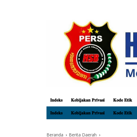
𝐈𝐧𝐝𝐞𝐤𝐬
𝐊𝐞𝐛𝐢𝐣𝐚𝐤𝐚𝐧 𝐏𝐫𝐢𝐯𝐚𝐬𝐢
𝐊𝐨𝐝𝐞 𝐄𝐭𝐢𝐤
𝐈𝐧𝐝𝐞𝐤𝐬
𝐊𝐞𝐛𝐢𝐣𝐚𝐤𝐚𝐧 𝐏𝐫𝐢𝐯𝐚𝐬𝐢
𝐊𝐨𝐝𝐞 𝐄𝐭𝐢𝐤
Beranda
Berita Daerah