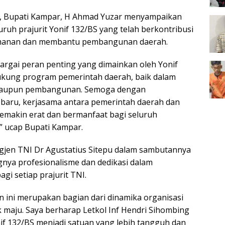
 Bupati Kampar, H Ahmad Yuzar menyampaikan
uruh prajurit Yonif 132/BS yang telah berkontribusi
manan dan membantu pembangunan daerah.
rgai peran penting yang dimainkan oleh Yonif
kung program pemerintah daerah, baik dalam
aupun pembangunan. Semoga dengan
baru, kerjasama antara pemerintah daerah dan
semakin erat dan bermanfaat bagi seluruh
” ucap Bupati Kampar.
gjen TNI Dr Agustatius Sitepu dalam sambutannya
nya profesionalisme dan dedikasi dalam
gi setiap prajurit TNI.
n ini merupakan bagian dari dinamika organisasi
k maju. Saya berharap Letkol Inf Hendri Sihombing
f 132/BS menjadi satuan yang lebih tangguh dan