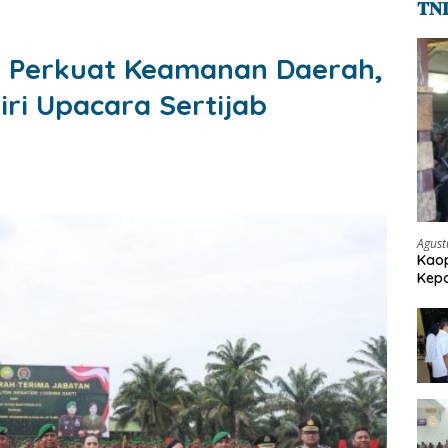
𝐓𝐍
dan Perkuat Keamanan Daerah,
ri Upacara Sertijab
Agust
Kaop
Kepo
Pen