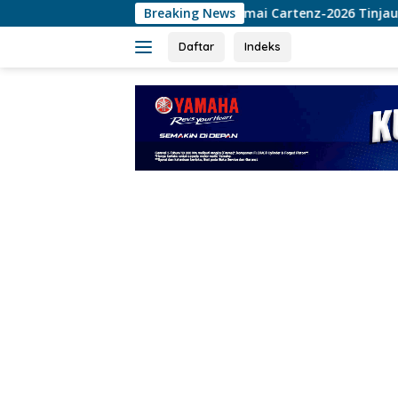
Langsung
Kaops Damai Cartenz-2026 Tinjau Pos Satgas Kepolisian
Breaking News
ke
konten
Daftar
Indeks
tutup