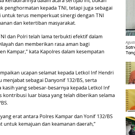
kehadirannya dalam acara sertijab ini, bukan
k penghormatan kepada TNI, tetapi juga sebagai
i untuk terus memperkuat sinergi dengan TNI
anan dan ketertiban masyarakat.
NI dan Polri telah lama terbukti efektif dalam
Agust
ilayah dan memberikan rasa aman bagi
Satr
en Kampar,” kata Kapolres dalam kesempatan
Tang
Buti
paikan ucapan selamat kepada Letkol Inf Hendri
 menjabat sebagai Danyonif 132/BS, serta
kasih yang sebesar-besarnya kepada Letkol Inf
 kontribusi luar biasa yang telah diberikan selama
/BS.
yang erat antara Polres Kampar dan Yonif 132/BS
at untuk kemajuan dan keamanan daerah,”