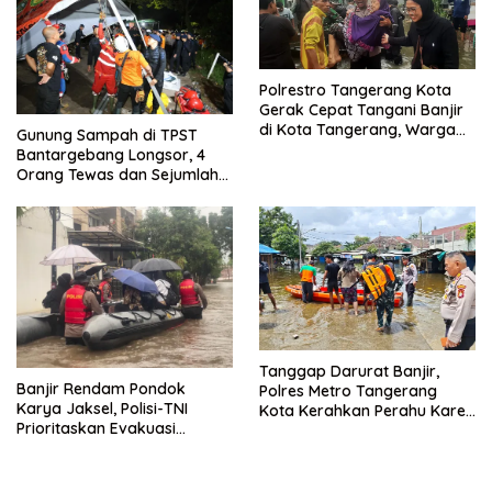
Polrestro Tangerang Kota
Gerak Cepat Tangani Banjir
di Kota Tangerang, Warga
Gunung Sampah di TPST
Dievakuasi dan Didirikan
Bantargebang Longsor, 4
Posko Siaga
Orang Tewas dan Sejumlah
Truk Tertimbun
Tanggap Darurat Banjir,
Banjir Rendam Pondok
Polres Metro Tangerang
Karya Jaksel, Polisi-TNI
Kota Kerahkan Perahu Karet
Prioritaskan Evakuasi
Evakuasi Warga Jatiuwung
Kelompok Rentan