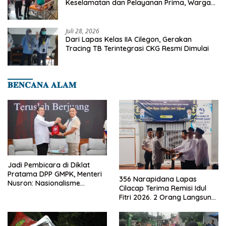
Keselamatan dan Pelayanan Prima, Warga
Binaan Dapatkan Rujukan Medis ke RSUD
Cilegon
Juli 28, 2026
Dari Lapas Kelas IIA Cilegon, Gerakan
Tracing TB Terintegrasi CKG Resmi Dimulai
𝐁𝐄𝐍𝐂𝐀𝐍𝐀 𝐀𝐋𝐀𝐌
Jadi Pembicara di Diklat
Pratama DPP GMPK, Menteri
356 Narapidana Lapas
Nusron: Nasionalisme
Cilacap Terima Remisi Idul
Menjadikan Bangsa yang
Fitri 2026. 2 Orang Langsung
Kuat
Bebas