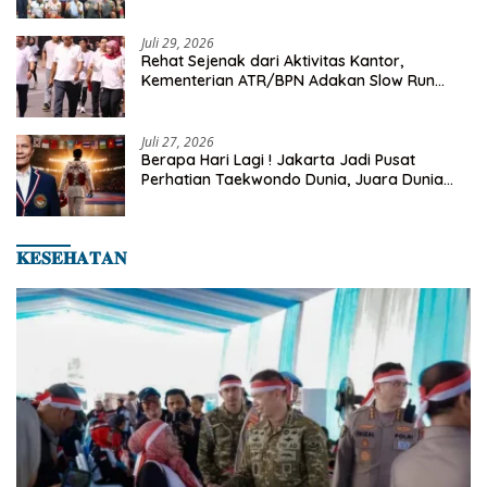
Turnamen Tenis Piala Gubernur DKI Jakarta
2026
Juli 29, 2026
Rehat Sejenak dari Aktivitas Kantor,
Kementerian ATR/BPN Adakan Slow Run
Rutin Sepulang Kerja
Juli 27, 2026
Berapa Hari Lagi ! Jakarta Jadi Pusat
Perhatian Taekwondo Dunia, Juara Dunia
Hingga Kampiun Asia Siap Berlaga di 8th
Asian Taekwondo Indonesia Open 2026
𝐊𝐄𝐒𝐄𝐇𝐀𝐓𝐀𝐍