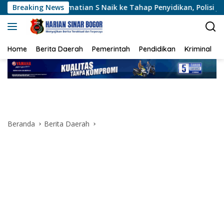
Langsung
matian S Naik ke Tahap Penyidikan, Polisi Jadwalkan Ekshumasi
Breaking News
ke
konten
Home
Berita Daerah
Pemerintah
Pendidikan
Kriminal
Beranda
Berita Daerah