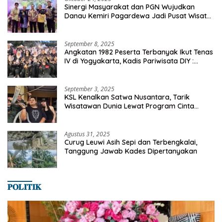
Sinergi Masyarakat dan PGN Wujudkan
Danau Kemiri Pagardewa Jadi Pusat Wisata
dan Ekonomi Desa
September 8, 2025
Angkatan 1982 Peserta Terbanyak Ikut Tenas
IV di Yogyakarta, Kadis Pariwisata DIY :
Milyaran Rupiah Dibelanjakan Ribuan Alumni
SMANSA Makassar
September 3, 2025
KSL Kenalkan Satwa Nusantara, Tarik
Wisatawan Dunia Lewat Program Cinta
Satwa
Agustus 31, 2025
Curug Leuwi Asih Sepi dan Terbengkalai,
Tanggung Jawab Kades Dipertanyakan
𝐏𝐎𝐋𝐈𝐓𝐈𝐊