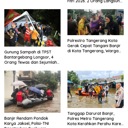
Fitri 2026. 2 Orang Langsung
Kuat
Bebas
Polrestro Tangerang Kota
Gerak Cepat Tangani Banjir
di Kota Tangerang, Warga
Gunung Sampah di TPST
Dievakuasi dan Didirikan
Bantargebang Longsor, 4
Posko Siaga
Orang Tewas dan Sejumlah
Truk Tertimbun
Tanggap Darurat Banjir,
Banjir Rendam Pondok
Polres Metro Tangerang
Karya Jaksel, Polisi-TNI
Kota Kerahkan Perahu Karet