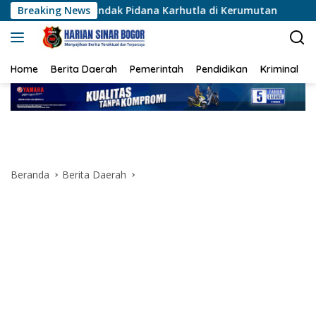
Langsung
Tindak Pidana Karhutla di Kerumutan
Breaking News
Polsek Karawaci
ke
konten
Home
Berita Daerah
Pemerintah
Pendidikan
Kriminal
Beranda
Berita Daerah