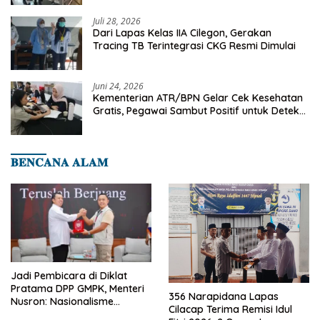
Cilegon
Juli 28, 2026
Dari Lapas Kelas IIA Cilegon, Gerakan
Tracing TB Terintegrasi CKG Resmi Dimulai
Juni 24, 2026
Kementerian ATR/BPN Gelar Cek Kesehatan
Gratis, Pegawai Sambut Positif untuk Deteksi
Dini Penyakit
𝐁𝐄𝐍𝐂𝐀𝐍𝐀 𝐀𝐋𝐀𝐌
Jadi Pembicara di Diklat
Pratama DPP GMPK, Menteri
356 Narapidana Lapas
Nusron: Nasionalisme
Cilacap Terima Remisi Idul
Menjadikan Bangsa yang