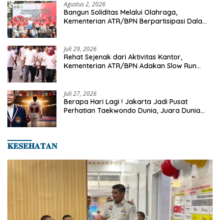
Agustus 2, 2026
Bangun Soliditas Melalui Olahraga,
Kementerian ATR/BPN Berpartisipasi Dalam
Turnamen Tenis Piala Gubernur DKI Jakarta
2026
Juli 29, 2026
Rehat Sejenak dari Aktivitas Kantor,
Kementerian ATR/BPN Adakan Slow Run
Rutin Sepulang Kerja
Juli 27, 2026
Berapa Hari Lagi ! Jakarta Jadi Pusat
Perhatian Taekwondo Dunia, Juara Dunia
Hingga Kampiun Asia Siap Berlaga di 8th
Asian Taekwondo Indonesia Open 2026
𝐊𝐄𝐒𝐄𝐇𝐀𝐓𝐀𝐍