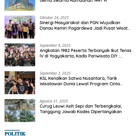
Gema Swarna Ramadhan 1447 H
Oktober 24, 2025
Sinergi Masyarakat dan PGN Wujudkan
Danau Kemiri Pagardewa Jadi Pusat Wisata
dan Ekonomi Desa
September 8, 2025
Angkatan 1982 Peserta Terbanyak Ikut Tenas
IV di Yogyakarta, Kadis Pariwisata DIY :
Milyaran Rupiah Dibelanjakan Ribuan Alumni
SMANSA Makassar
September 3, 2025
KSL Kenalkan Satwa Nusantara, Tarik
Wisatawan Dunia Lewat Program Cinta
Satwa
Agustus 31, 2025
Curug Leuwi Asih Sepi dan Terbengkalai,
Tanggung Jawab Kades Dipertanyakan
𝐏𝐎𝐋𝐈𝐓𝐈𝐊