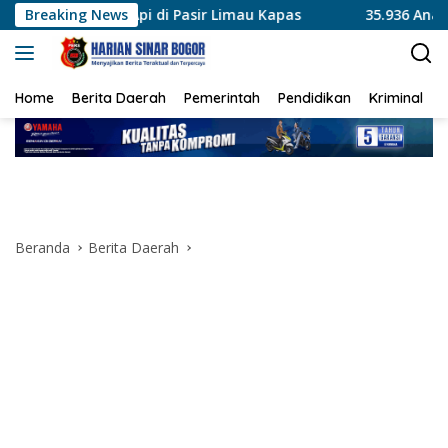
Langsung
i Pasir Limau Kapas
Breaking News
35.936 Anak Muda Main Bareng di K
ke
konten
Home
Berita Daerah
Pemerintah
Pendidikan
Kriminal
Beranda
Berita Daerah