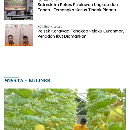
Satreskrim Polres Pelalawan Ungkap dan
Tahan 1 Tersangka Kasus Tindak Pidana
Karhutla di Kerumutan
Agustus 7, 2026
Polsek Karawaci Tangkap Pelaku Curanmor,
Penadah Ikut Diamankan
𝐖𝐈𝐒𝐀𝐓𝐀 – 𝐊𝐔𝐋𝐈𝐍𝐄𝐑