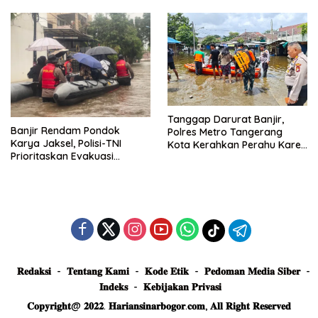
Truk Tertimbun
Tanggap Darurat Banjir,
Banjir Rendam Pondok
Polres Metro Tangerang
Karya Jaksel, Polisi-TNI
Kota Kerahkan Perahu Karet
Prioritaskan Evakuasi
Evakuasi Warga Jatiuwung
Kelompok Rentan
𝐑𝐞𝐝𝐚𝐤𝐬𝐢
𝐓𝐞𝐧𝐭𝐚𝐧𝐠 𝐊𝐚𝐦𝐢
𝐊𝐨𝐝𝐞 𝐄𝐭𝐢𝐤
𝐏𝐞𝐝𝐨𝐦𝐚𝐧 𝐌𝐞𝐝𝐢𝐚 𝐒𝐢𝐛𝐞𝐫
𝐈𝐧𝐝𝐞𝐤𝐬
𝐊𝐞𝐛𝐢𝐣𝐚𝐤𝐚𝐧 𝐏𝐫𝐢𝐯𝐚𝐬𝐢
𝐂𝐨𝐩𝐲𝐫𝐢𝐠𝐡𝐭@ 𝟐𝟎𝟐𝟐. 𝐇𝐚𝐫𝐢𝐚𝐧𝐬𝐢𝐧𝐚𝐫𝐛𝐨𝐠𝐨𝐫.𝐜𝐨𝐦, 𝐀𝐥𝐥 𝐑𝐢𝐠𝐡𝐭 𝐑𝐞𝐬𝐞𝐫𝐯𝐞𝐝