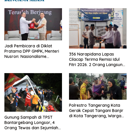
Jadi Pembicara di Diklat
Pratama DPP GMPK, Menteri
356 Narapidana Lapas
Nusron: Nasionalisme
Cilacap Terima Remisi Idul
Menjadikan Bangsa yang
Fitri 2026. 2 Orang Langsung
Kuat
Bebas
Polrestro Tangerang Kota
Gerak Cepat Tangani Banjir
di Kota Tangerang, Warga
Gunung Sampah di TPST
Dievakuasi dan Didirikan
Bantargebang Longsor, 4
Posko Siaga
Orang Tewas dan Sejumlah