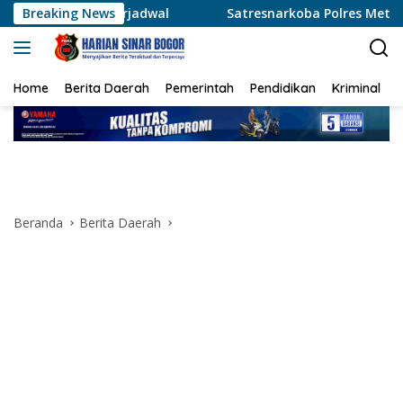
Langsung
adwal
Breaking News
Satresnarkoba Polres Metro Tangerang Kota Tang
ke
konten
Home
Berita Daerah
Pemerintah
Pendidikan
Kriminal
Beranda
Berita Daerah