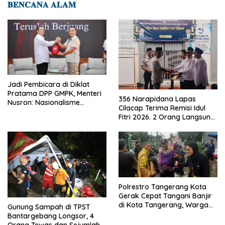
𝐁𝐄𝐍𝐂𝐀𝐍𝐀 𝐀𝐋𝐀𝐌
Jadi Pembicara di Diklat
Pratama DPP GMPK, Menteri
356 Narapidana Lapas
Nusron: Nasionalisme
Cilacap Terima Remisi Idul
Menjadikan Bangsa yang
Fitri 2026. 2 Orang Langsung
Kuat
Bebas
Polrestro Tangerang Kota
Gerak Cepat Tangani Banjir
di Kota Tangerang, Warga
Gunung Sampah di TPST
Dievakuasi dan Didirikan
Bantargebang Longsor, 4
Posko Siaga
Orang Tewas dan Sejumlah