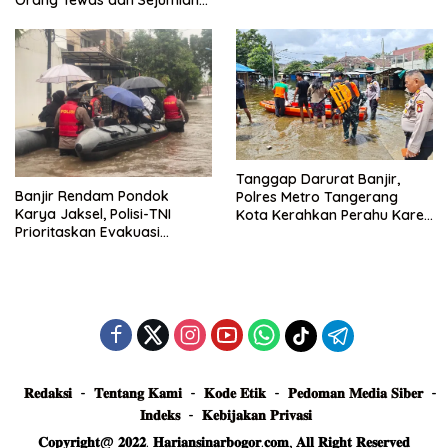
Truk Tertimbun
Tanggap Darurat Banjir,
Banjir Rendam Pondok
Polres Metro Tangerang
Karya Jaksel, Polisi-TNI
Kota Kerahkan Perahu Karet
Prioritaskan Evakuasi
Evakuasi Warga Jatiuwung
Kelompok Rentan
𝐑𝐞𝐝𝐚𝐤𝐬𝐢
𝐓𝐞𝐧𝐭𝐚𝐧𝐠 𝐊𝐚𝐦𝐢
𝐊𝐨𝐝𝐞 𝐄𝐭𝐢𝐤
𝐏𝐞𝐝𝐨𝐦𝐚𝐧 𝐌𝐞𝐝𝐢𝐚 𝐒𝐢𝐛𝐞𝐫
𝐈𝐧𝐝𝐞𝐤𝐬
𝐊𝐞𝐛𝐢𝐣𝐚𝐤𝐚𝐧 𝐏𝐫𝐢𝐯𝐚𝐬𝐢
𝐂𝐨𝐩𝐲𝐫𝐢𝐠𝐡𝐭@ 𝟐𝟎𝟐𝟐. 𝐇𝐚𝐫𝐢𝐚𝐧𝐬𝐢𝐧𝐚𝐫𝐛𝐨𝐠𝐨𝐫.𝐜𝐨𝐦, 𝐀𝐥𝐥 𝐑𝐢𝐠𝐡𝐭 𝐑𝐞𝐬𝐞𝐫𝐯𝐞𝐝