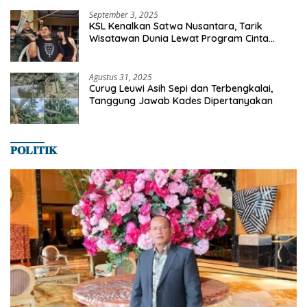
SMANSA Makassar
September 3, 2025
KSL Kenalkan Satwa Nusantara, Tarik
Wisatawan Dunia Lewat Program Cinta
Satwa
Agustus 31, 2025
Curug Leuwi Asih Sepi dan Terbengkalai,
Tanggung Jawab Kades Dipertanyakan
𝐏𝐎𝐋𝐈𝐓𝐈𝐊