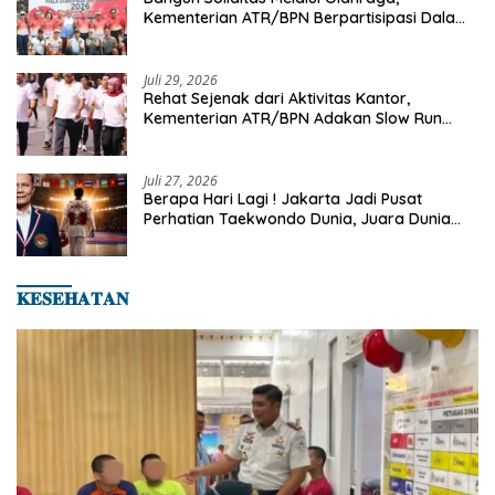
Kementerian ATR/BPN Berpartisipasi Dalam
Turnamen Tenis Piala Gubernur DKI Jakarta
2026
Juli 29, 2026
Rehat Sejenak dari Aktivitas Kantor,
Kementerian ATR/BPN Adakan Slow Run
Rutin Sepulang Kerja
Juli 27, 2026
Berapa Hari Lagi ! Jakarta Jadi Pusat
Perhatian Taekwondo Dunia, Juara Dunia
Hingga Kampiun Asia Siap Berlaga di 8th
Asian Taekwondo Indonesia Open 2026
𝐊𝐄𝐒𝐄𝐇𝐀𝐓𝐀𝐍