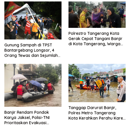
Polrestro Tangerang Kota
Gerak Cepat Tangani Banjir
di Kota Tangerang, Warga
Gunung Sampah di TPST
Dievakuasi dan Didirikan
Bantargebang Longsor, 4
Posko Siaga
Orang Tewas dan Sejumlah
Truk Tertimbun
Tanggap Darurat Banjir,
Banjir Rendam Pondok
Polres Metro Tangerang
Karya Jaksel, Polisi-TNI
Kota Kerahkan Perahu Karet
Prioritaskan Evakuasi
Evakuasi Warga Jatiuwung
Kelompok Rentan