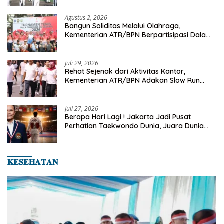
Agustus 2, 2026
Bangun Soliditas Melalui Olahraga,
Kementerian ATR/BPN Berpartisipasi Dalam
Turnamen Tenis Piala Gubernur DKI Jakarta
2026
Juli 29, 2026
Rehat Sejenak dari Aktivitas Kantor,
Kementerian ATR/BPN Adakan Slow Run
Rutin Sepulang Kerja
Juli 27, 2026
Berapa Hari Lagi ! Jakarta Jadi Pusat
Perhatian Taekwondo Dunia, Juara Dunia
Hingga Kampiun Asia Siap Berlaga di 8th
Asian Taekwondo Indonesia Open 2026
𝐊𝐄𝐒𝐄𝐇𝐀𝐓𝐀𝐍