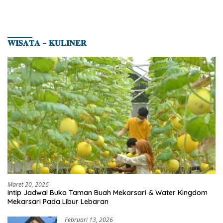
𝐖𝐈𝐒𝐀𝐓𝐀 – 𝐊𝐔𝐋𝐈𝐍𝐄𝐑
Maret 20, 2026
Intip Jadwal Buka Taman Buah Mekarsari & Water Kingdom
Mekarsari Pada Libur Lebaran
Februari 13, 2026