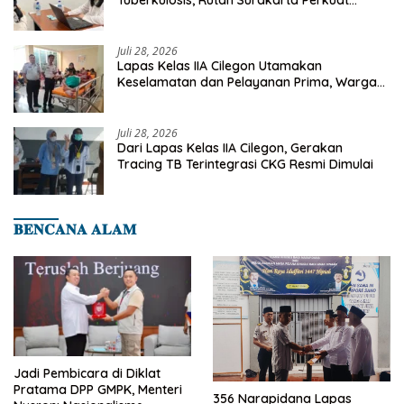
Tuberkulosis, Rutan Surakarta Perkuat
Deteksi Dini Penyakit Menular
Juli 28, 2026
Lapas Kelas IIA Cilegon Utamakan
Keselamatan dan Pelayanan Prima, Warga
Binaan Dapatkan Rujukan Medis ke RSUD
Cilegon
Juli 28, 2026
Dari Lapas Kelas IIA Cilegon, Gerakan
Tracing TB Terintegrasi CKG Resmi Dimulai
𝐁𝐄𝐍𝐂𝐀𝐍𝐀 𝐀𝐋𝐀𝐌
Jadi Pembicara di Diklat
Pratama DPP GMPK, Menteri
356 Narapidana Lapas