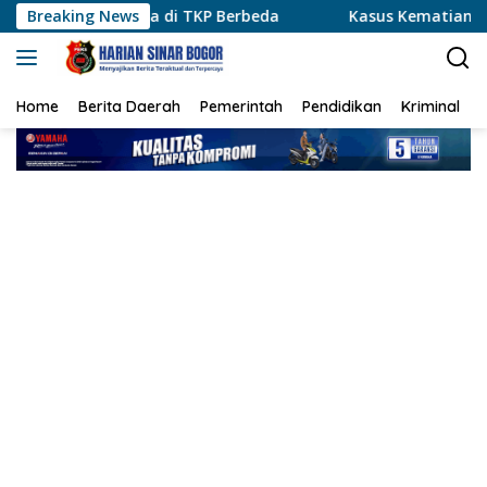
Langsung
ka di TKP Berbeda
Breaking News
Kasus Kematian S Naik ke Tahap Pen
ke
konten
Home
Berita Daerah
Pemerintah
Pendidikan
Kriminal