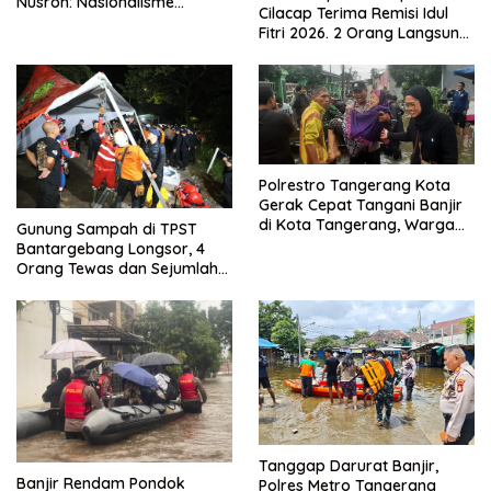
Nusron: Nasionalisme
Cilacap Terima Remisi Idul
Menjadikan Bangsa yang
Fitri 2026. 2 Orang Langsung
Kuat
Bebas
Polrestro Tangerang Kota
Gerak Cepat Tangani Banjir
di Kota Tangerang, Warga
Gunung Sampah di TPST
Dievakuasi dan Didirikan
Bantargebang Longsor, 4
Posko Siaga
Orang Tewas dan Sejumlah
Truk Tertimbun
Tanggap Darurat Banjir,
Banjir Rendam Pondok
Polres Metro Tangerang