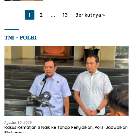
Paginasi
1
2
…
13
Berikutnya »
pos
𝐓𝐍𝐈 – 𝐏𝐎𝐋𝐑𝐈
Agustus 10, 2026
Kasus Kematian S Naik ke Tahap Penyidikan, Polisi Jadwalkan
Ekshumasi