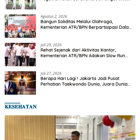
Senam Pagi
Agustus 2, 2026
Bangun Soliditas Melalui Olahraga,
Kementerian ATR/BPN Berpartisipasi Dalam
Turnamen Tenis Piala Gubernur DKI Jakarta
2026
Juli 29, 2026
Rehat Sejenak dari Aktivitas Kantor,
Kementerian ATR/BPN Adakan Slow Run
Rutin Sepulang Kerja
Juli 27, 2026
Berapa Hari Lagi ! Jakarta Jadi Pusat
Perhatian Taekwondo Dunia, Juara Dunia
Hingga Kampiun Asia Siap Berlaga di 8th
Asian Taekwondo Indonesia Open 2026
𝐊𝐄𝐒𝐄𝐇𝐀𝐓𝐀𝐍