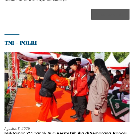
𝐓𝐍𝐈 – 𝐏𝐎𝐋𝐑𝐈
Agustus 8, 2026
Muktamar XVI Tapak Suci Resmi Dibuka di Semarang, Kapolri