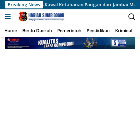
Langsung
s Kawal Ketahanan Pangan dari Jambai Makmur
Breaking News
Muktam
ke
konten
Home
Berita Daerah
Pemerintah
Pendidikan
Kriminal