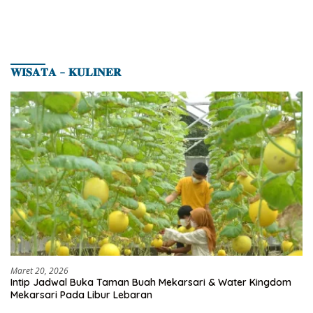
𝐖𝐈𝐒𝐀𝐓𝐀 – 𝐊𝐔𝐋𝐈𝐍𝐄𝐑
Maret 20, 2026
Intip Jadwal Buka Taman Buah Mekarsari & Water Kingdom
Mekarsari Pada Libur Lebaran