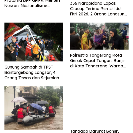
Pratama DPP GMPK, Menteri
356 Narapidana Lapas
Nusron: Nasionalisme
Cilacap Terima Remisi Idul
Menjadikan Bangsa yang
Fitri 2026. 2 Orang Langsung
Kuat
Bebas
Polrestro Tangerang Kota
Gerak Cepat Tangani Banjir
di Kota Tangerang, Warga
Gunung Sampah di TPST
Dievakuasi dan Didirikan
Bantargebang Longsor, 4
Posko Siaga
Orang Tewas dan Sejumlah
Truk Tertimbun
Tanggap Darurat Banjir,