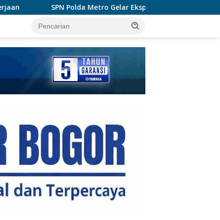
tro Gelar Ekspedisi Darat, Bentuk Siswa Polri Presisi dan Human
tutup