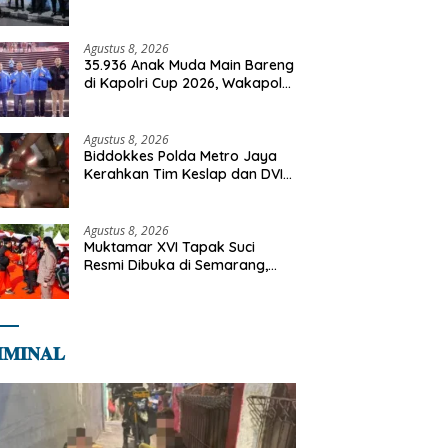
Cegah Gangguan Kamtibmas
Agustus 8, 2026
35.936 Anak Muda Main Bareng
di Kapolri Cup 2026, Wakapolri:
Jangan Cuma Jadi Penonton,
Jadilah Talenta Digital
Agustus 8, 2026
Biddokkes Polda Metro Jaya
Kerahkan Tim Keslap dan DVI
Tangani Kebakaran Gedung
Bapenda
Agustus 8, 2026
Muktamar XVI Tapak Suci
Resmi Dibuka di Semarang,
Kapolri Terima Anugerah
Anggota Kehormatan
𝐌𝐈𝐍𝐀𝐋