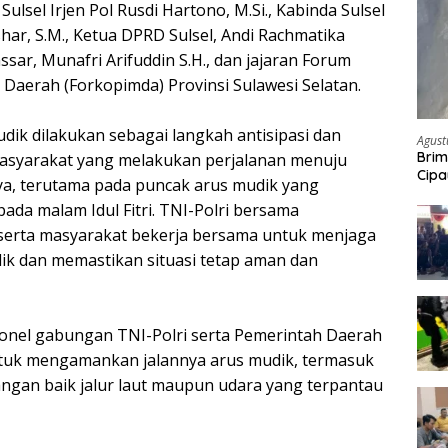
ulsel Irjen Pol Rusdi Hartono, M.Si., Kabinda Sulsel
har, S.M., Ketua DPRD Sulsel, Andi Rachmatika
sar, Munafri Arifuddin S.H., dan jajaran Forum
 Daerah (Forkopimda) Provinsi Sulawesi Selatan.
ik dilakukan sebagai langkah antisipasi dan
Agust
Brim
syarakat yang melakukan perjalanan menuju
Cipa
, terutama pada puncak arus mudik yang
Pem
 pada malam Idul Fitri. TNI-Polri bersama
serta masyarakat bekerja bersama untuk menjaga
ik dan memastikan situasi tetap aman dan
onel gabungan TNI-Polri serta Pemerintah Daerah
ntuk mengamankan jalannya arus mudik, termasuk
brangan baik jalur laut maupun udara yang terpantau