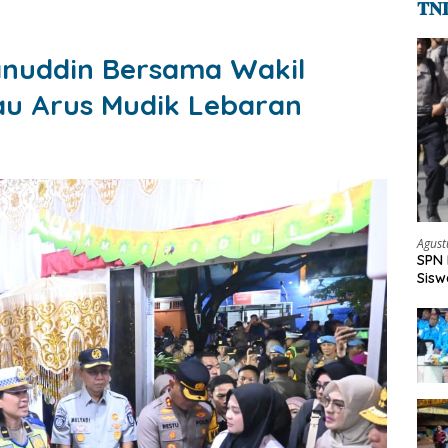
𝐓𝐍
anuddin Bersama Wakil
au Arus Mudik Lebaran
Agust
SPN 
Sisw