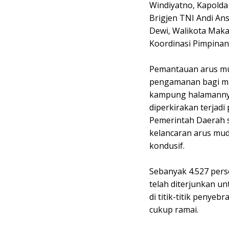
Windiyatno, Kapolda S
Brigjen TNI Andi Ans
Dewi, Walikota Makas
Koordinasi Pimpinan
Pemantauan arus mud
pengamanan bagi ma
kampung halamannya
diperkirakan terjadi
Pemerintah Daerah 
kelancaran arus mud
kondusif.
Sebanyak 4.527 pers
telah diterjunkan u
di titik-titik penye
cukup ramai.