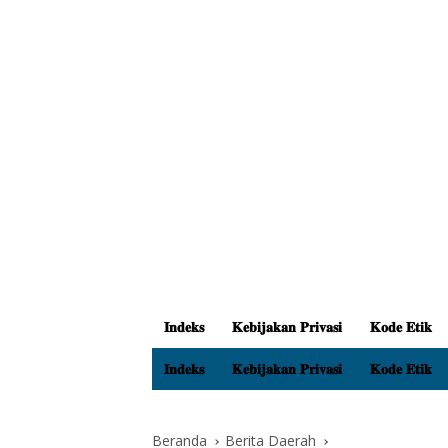
𝐈𝐧𝐝𝐞𝐤𝐬
𝐊𝐞𝐛𝐢𝐣𝐚𝐤𝐚𝐧 𝐏𝐫𝐢𝐯𝐚𝐬𝐢
𝐊𝐨𝐝𝐞 𝐄𝐭𝐢𝐤
𝐈𝐧𝐝𝐞𝐤𝐬
𝐊𝐞𝐛𝐢𝐣𝐚𝐤𝐚𝐧 𝐏𝐫𝐢𝐯𝐚𝐬𝐢
𝐊𝐨𝐝𝐞 𝐄𝐭𝐢𝐤
Beranda
Berita Daerah