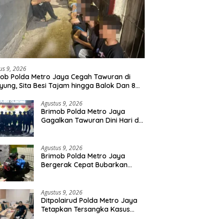
us 9, 2026
ob Polda Metro Jaya Cegah Tawuran di
yung, Sita Besi Tajam hingga Balok Dan 8
uda Diamankan
Agustus 9, 2026
Brimob Polda Metro Jaya
Gagalkan Tawuran Dini Hari di
Cilincing, 5 Terduga Pelaku 2
Parang dan Stik Golf
Diamankan
Agustus 9, 2026
Brimob Polda Metro Jaya
Bergerak Cepat Bubarkan
Tawuran di Ciputat, 2 Orang
dan 3 Celurit Diamankan
Agustus 9, 2026
Ditpolairud Polda Metro Jaya
Tetapkan Tersangka Kasus
Minerba