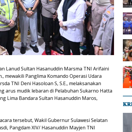
n Lanud Sultan Hasanuddin Marsma TNI Arifaini
n., mewakili Panglima Komando Operasi Udara
rsda TNI Deni Hasoloan S, S.E., melaksanakan
g arus mudik lebaran di Pelabuhan Sukarno Hatta
ng Lima Bandara Sultan Hasanuddin Maros,
𝐊𝐑
cara tersebut, Wakil Gubernur Sulawesi Selatan
Rusdi, Pangdam XIV/ Hasanuddin Mayjen TNI