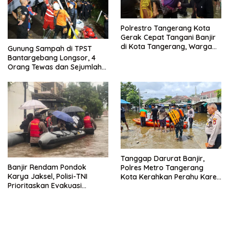
Polrestro Tangerang Kota
Gerak Cepat Tangani Banjir
di Kota Tangerang, Warga
Gunung Sampah di TPST
Dievakuasi dan Didirikan
Bantargebang Longsor, 4
Posko Siaga
Orang Tewas dan Sejumlah
Truk Tertimbun
Tanggap Darurat Banjir,
Banjir Rendam Pondok
Polres Metro Tangerang
Karya Jaksel, Polisi-TNI
Kota Kerahkan Perahu Karet
Prioritaskan Evakuasi
Evakuasi Warga Jatiuwung
Kelompok Rentan