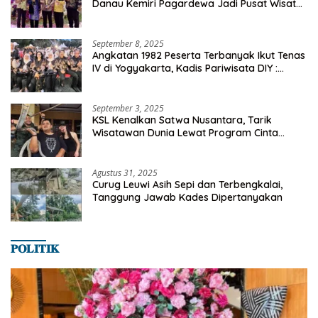
Danau Kemiri Pagardewa Jadi Pusat Wisata
dan Ekonomi Desa
September 8, 2025
Angkatan 1982 Peserta Terbanyak Ikut Tenas
IV di Yogyakarta, Kadis Pariwisata DIY :
Milyaran Rupiah Dibelanjakan Ribuan Alumni
SMANSA Makassar
September 3, 2025
KSL Kenalkan Satwa Nusantara, Tarik
Wisatawan Dunia Lewat Program Cinta
Satwa
Agustus 31, 2025
Curug Leuwi Asih Sepi dan Terbengkalai,
Tanggung Jawab Kades Dipertanyakan
𝐏𝐎𝐋𝐈𝐓𝐈𝐊