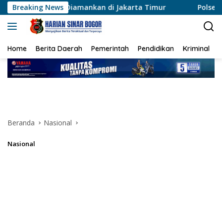
Langsung
 Diamankan di Jakarta Timur
Breaking News
Polsek Sungai Sembilan 
ke
konten
Home
Berita Daerah
Pemerintah
Pendidikan
Kriminal
Beranda
Nasional
Nasional