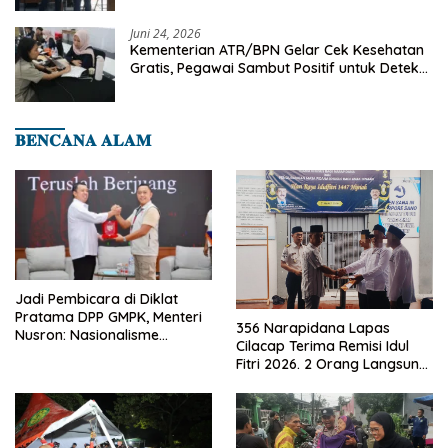
Juni 24, 2026
Kementerian ATR/BPN Gelar Cek Kesehatan
Gratis, Pegawai Sambut Positif untuk Deteksi
Dini Penyakit
𝐁𝐄𝐍𝐂𝐀𝐍𝐀 𝐀𝐋𝐀𝐌
Jadi Pembicara di Diklat
Pratama DPP GMPK, Menteri
356 Narapidana Lapas
Nusron: Nasionalisme
Cilacap Terima Remisi Idul
Menjadikan Bangsa yang
Fitri 2026. 2 Orang Langsung
Kuat
Bebas