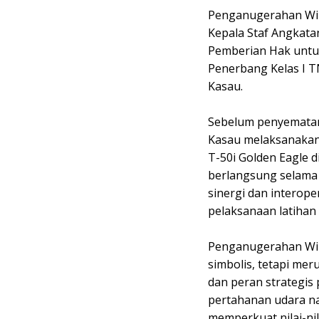
Penganugerahan Win
Kepala Staf Angkat
Pemberian Hak unt
Penerbang Kelas I T
Kasau.
Sebelum penyematan
Kasau melaksanakan
T-50i Golden Eagle di
berlangsung selama 
sinergi dan interope
pelaksanaan latihan
Penganugerahan Win
simbolis, tetapi m
dan peran strategi
pertahanan udara na
memperkuat nilai-ni