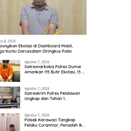
us 8, 2026
unyikan Ekstasi di Dashboard Mobil,
a Kuntu Darussalam Diringkus Polisi
Agustus 7, 2026
Satresnarkoba Polres Dumai
Amankan 115 Butir Ekstasi, 13 Pil
Happy Five dan 2 Bungkus
Etomidate dari Seorang Pria
Agustus 7, 2026
Satreskrim Polres Pelalawan
Ungkap dan Tahan 1
Tersangka Kasus Tindak
Pidana Karhutla di Kerumutan
Agustus 7, 2026
Polsek Karawaci Tangkap
Pelaku Curanmor, Penadah Ikut
Diamankan