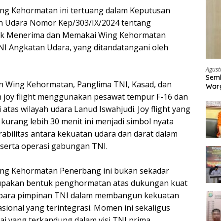
g Kehormatan ini tertuang dalam Keputusan
an Udara Nomor Kep/303/IX/2024 tentang
uk Menerima dan Memakai Wing Kehormatan
NI Angkatan Udara, yang ditandatangani oleh
Agust
Semb
 Wing Kehormatan, Panglima TNI, Kasad, dan
Warg
 joy flight menggunakan pesawat tempur F-16 dan
 atas wilayah udara Lanud Iswahjudi. Joy flight yang
kurang lebih 30 menit ini menjadi simbol nyata
rabilitas antara kekuatan udara dan darat dalam
 serta operasi gabungan TNI.
g Kehormatan Penerbang ini bukan sekadar
erupakan bentuk penghormatan atas dukungan kuat
s para pimpinan TNI dalam membangun kekuatan
sional yang terintegrasi. Momen ini sekaligus
lai yang terkandung dalam visi TNI prima