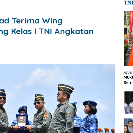
𝐓𝐍
sad Terima Wing
g Kelas I TNI Angkatan
Agust
Mukt
Sema
Keh