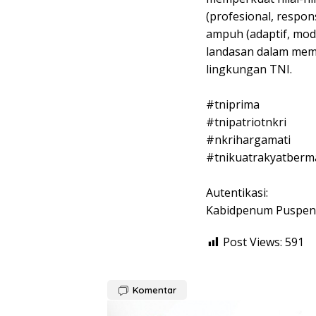
(profesional, respons
ampuh (adaptif, mod
landasan dalam memp
lingkungan TNI.
#tniprima
#tnipatriotnkri
#nkrihargamati
#tnikuatrakyatberm
Autentikasi:
Kabidpenum Puspen 
Post Views:
591
Komentar