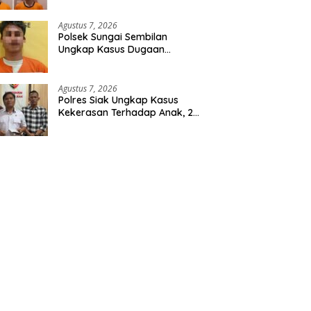
Agustus 7, 2026
Polsek Sungai Sembilan
Ungkap Kasus Dugaan
Percobaan Pembunuhan
Berencana, Seorang Pria
Berhasil Diamankan
Agustus 7, 2026
Polres Siak Ungkap Kasus
Kekerasan Terhadap Anak, 2
Tersangka Diamankan