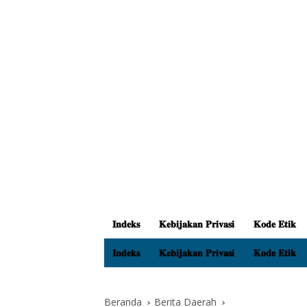
𝐈𝐧𝐝𝐞𝐤𝐬
𝐊𝐞𝐛𝐢𝐣𝐚𝐤𝐚𝐧 𝐏𝐫𝐢𝐯𝐚𝐬𝐢
𝐊𝐨𝐝𝐞 𝐄𝐭𝐢𝐤
𝐈𝐧𝐝𝐞𝐤𝐬
𝐊𝐞𝐛𝐢𝐣𝐚𝐤𝐚𝐧 𝐏𝐫𝐢𝐯𝐚𝐬𝐢
𝐊𝐨𝐝𝐞 𝐄𝐭𝐢𝐤
Beranda
Berita Daerah