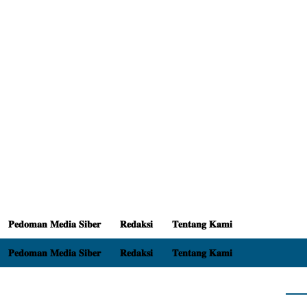
𝐏𝐞𝐝𝐨𝐦𝐚𝐧 𝐌𝐞𝐝𝐢𝐚 𝐒𝐢𝐛𝐞𝐫
𝐑𝐞𝐝𝐚𝐤𝐬𝐢
𝐓𝐞𝐧𝐭𝐚𝐧𝐠 𝐊𝐚𝐦𝐢
𝐏𝐞𝐝𝐨𝐦𝐚𝐧 𝐌𝐞𝐝𝐢𝐚 𝐒𝐢𝐛𝐞𝐫
𝐑𝐞𝐝𝐚𝐤𝐬𝐢
𝐓𝐞𝐧𝐭𝐚𝐧𝐠 𝐊𝐚𝐦𝐢