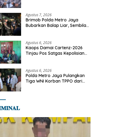
Dilaksanakan Secara
Profesional dan Transparan
Agustus 7, 2026
Brimob Polda Metro Jaya
Bubarkan Balap Liar, Sembilan
Motor Diamankan di Jakarta
Timur
Agustus 6, 2026
Kaops Damai Cartenz-2026
Tinjau Pos Satgas Kepolisian
Ops Damai Cartenz di Sinak,
Perkuat Pendekatan Humanis
Bersama Masyarakat
Agustus 6, 2026
Polda Metro Jaya Pulangkan
Tiga WNI Korban TPPO dari
Libya
𝐌𝐈𝐍𝐀𝐋