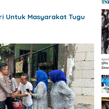
𝐓𝐍
ri Untuk Masyarakat Tugu
Agust
SPN 
Sisw