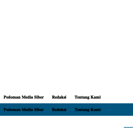
𝐏𝐞𝐝𝐨𝐦𝐚𝐧 𝐌𝐞𝐝𝐢𝐚 𝐒𝐢𝐛𝐞𝐫
𝐑𝐞𝐝𝐚𝐤𝐬𝐢
𝐓𝐞𝐧𝐭𝐚𝐧𝐠 𝐊𝐚𝐦𝐢
𝐏𝐞𝐝𝐨𝐦𝐚𝐧 𝐌𝐞𝐝𝐢𝐚 𝐒𝐢𝐛𝐞𝐫
𝐑𝐞𝐝𝐚𝐤𝐬𝐢
𝐓𝐞𝐧𝐭𝐚𝐧𝐠 𝐊𝐚𝐦𝐢