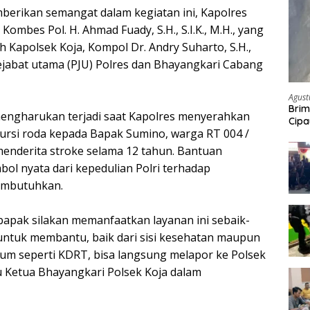
berikan semangat dalam kegiatan ini, Kapolres
Kombes Pol. H. Ahmad Fuady, S.H., S.I.K., M.H., yang
 Kapolsek Koja, Kompol Dr. Andry Suharto, S.H.,
pejabat utama (PJU) Polres dan Bhayangkari Cabang
Agust
Brim
engharukan terjadi saat Kapolres menyerahkan
Cipa
kursi roda kepada Bapak Sumino, warga RT 004 /
Pem
menderita stroke selama 12 tahun. Bantuan
bol nyata dari kepedulian Polri terhadap
embutuhkan.
bapak silakan memanfaatkan layanan ini sebaik-
 untuk membantu, baik dari sisi kesehatan maupun
kum seperti KDRT, bisa langsung melapor ke Polsek
bu Ketua Bhayangkari Polsek Koja dalam