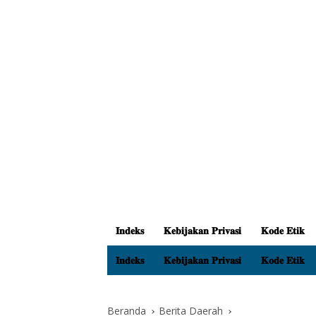
𝐈𝐧𝐝𝐞𝐤𝐬
𝐊𝐞𝐛𝐢𝐣𝐚𝐤𝐚𝐧 𝐏𝐫𝐢𝐯𝐚𝐬𝐢
𝐊𝐨𝐝𝐞 𝐄𝐭𝐢𝐤
𝐈𝐧𝐝𝐞𝐤𝐬
𝐊𝐞𝐛𝐢𝐣𝐚𝐤𝐚𝐧 𝐏𝐫𝐢𝐯𝐚𝐬𝐢
𝐊𝐨𝐝𝐞 𝐄𝐭𝐢𝐤
Beranda
Berita Daerah