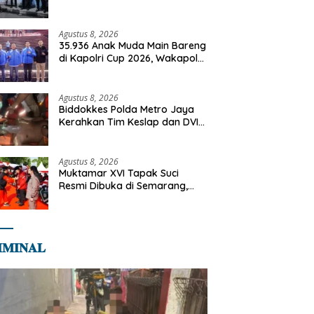
Cegah Gangguan Kamtibmas
Agustus 8, 2026
35.936 Anak Muda Main Bareng
di Kapolri Cup 2026, Wakapolri:
Jangan Cuma Jadi Penonton,
Jadilah Talenta Digital
Agustus 8, 2026
Biddokkes Polda Metro Jaya
Kerahkan Tim Keslap dan DVI
Tangani Kebakaran Gedung
Bapenda
Agustus 8, 2026
Muktamar XVI Tapak Suci
Resmi Dibuka di Semarang,
Kapolri Terima Anugerah
Anggota Kehormatan
𝐌𝐈𝐍𝐀𝐋