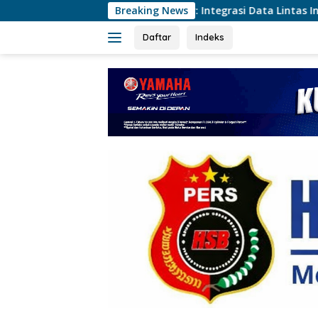
Langsung
Kemnaker: Integrasi Data Lintas Instansi Tingkatkan Kuali
Breaking News
ke
konten
Daftar
Indeks
tutup