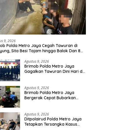
us 9, 2026
ob Polda Metro Jaya Cegah Tawuran di
yung, Sita Besi Tajam hingga Balok Dan 8
uda Diamankan
Agustus 9, 2026
Brimob Polda Metro Jaya
Gagalkan Tawuran Dini Hari di
Cilincing, 5 Terduga Pelaku 2
Parang dan Stik Golf
Diamankan
Agustus 9, 2026
Brimob Polda Metro Jaya
Bergerak Cepat Bubarkan
Tawuran di Ciputat, 2 Orang
dan 3 Celurit Diamankan
Agustus 9, 2026
Ditpolairud Polda Metro Jaya
Tetapkan Tersangka Kasus
Minerba