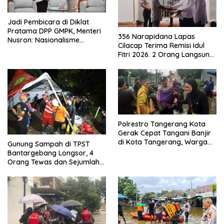
Jadi Pembicara di Diklat
Pratama DPP GMPK, Menteri
356 Narapidana Lapas
Nusron: Nasionalisme
Cilacap Terima Remisi Idul
Menjadikan Bangsa yang
Fitri 2026. 2 Orang Langsung
Kuat
Bebas
Polrestro Tangerang Kota
Gerak Cepat Tangani Banjir
di Kota Tangerang, Warga
Gunung Sampah di TPST
Dievakuasi dan Didirikan
Bantargebang Longsor, 4
Posko Siaga
Orang Tewas dan Sejumlah
Truk Tertimbun