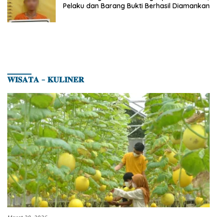
Pelaku dan Barang Bukti Berhasil Diamankan
𝐖𝐈𝐒𝐀𝐓𝐀 – 𝐊𝐔𝐋𝐈𝐍𝐄𝐑