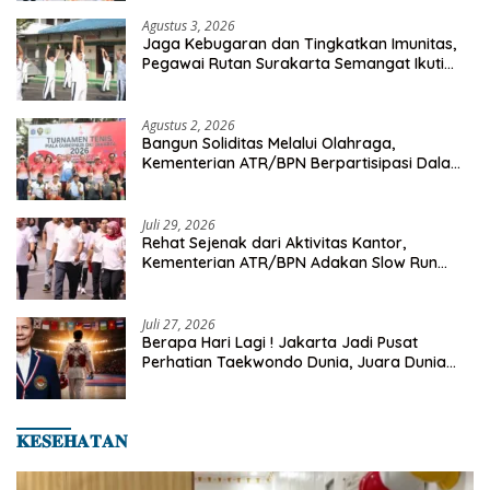
Agustus 3, 2026
Jaga Kebugaran dan Tingkatkan Imunitas,
Pegawai Rutan Surakarta Semangat Ikuti
Senam Pagi
Agustus 2, 2026
Bangun Soliditas Melalui Olahraga,
Kementerian ATR/BPN Berpartisipasi Dalam
Turnamen Tenis Piala Gubernur DKI Jakarta
2026
Juli 29, 2026
Rehat Sejenak dari Aktivitas Kantor,
Kementerian ATR/BPN Adakan Slow Run
Rutin Sepulang Kerja
Juli 27, 2026
Berapa Hari Lagi ! Jakarta Jadi Pusat
Perhatian Taekwondo Dunia, Juara Dunia
Hingga Kampiun Asia Siap Berlaga di 8th
Asian Taekwondo Indonesia Open 2026
𝐊𝐄𝐒𝐄𝐇𝐀𝐓𝐀𝐍