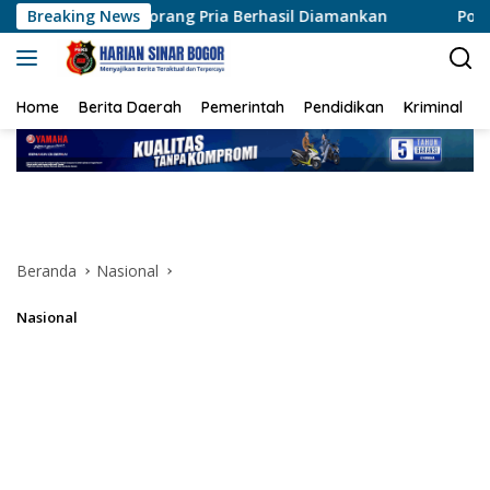
Langsung
ang Pria Berhasil Diamankan
Breaking News
Polres Siak Ungkap Kasu
ke
konten
Home
Berita Daerah
Pemerintah
Pendidikan
Kriminal
Beranda
Nasional
Nasional