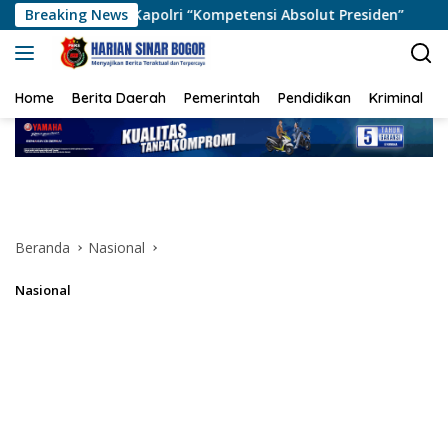
Langsung
apolri “Kompetensi Absolut Presiden”
Breaking News
Polda Metro Jay
ke
konten
Home
Berita Daerah
Pemerintah
Pendidikan
Kriminal
Beranda
Nasional
Nasional