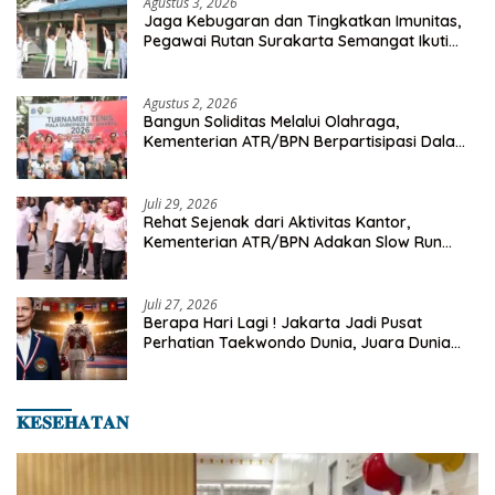
Agustus 3, 2026
Jaga Kebugaran dan Tingkatkan Imunitas,
Pegawai Rutan Surakarta Semangat Ikuti
Senam Pagi
Agustus 2, 2026
Bangun Soliditas Melalui Olahraga,
Kementerian ATR/BPN Berpartisipasi Dalam
Turnamen Tenis Piala Gubernur DKI Jakarta
2026
Juli 29, 2026
Rehat Sejenak dari Aktivitas Kantor,
Kementerian ATR/BPN Adakan Slow Run
Rutin Sepulang Kerja
Juli 27, 2026
Berapa Hari Lagi ! Jakarta Jadi Pusat
Perhatian Taekwondo Dunia, Juara Dunia
Hingga Kampiun Asia Siap Berlaga di 8th
Asian Taekwondo Indonesia Open 2026
𝐊𝐄𝐒𝐄𝐇𝐀𝐓𝐀𝐍