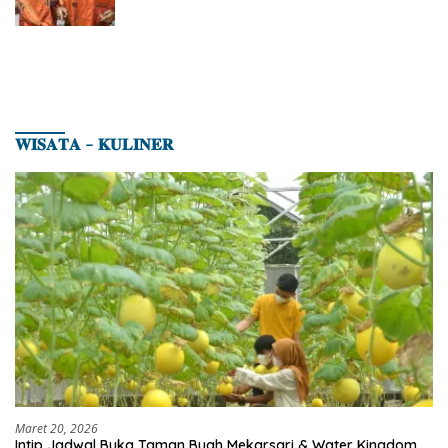
𝐖𝐈𝐒𝐀𝐓𝐀 – 𝐊𝐔𝐋𝐈𝐍𝐄𝐑
Maret 20, 2026
Intip Jadwal Buka Taman Buah Mekarsari & Water Kingdom