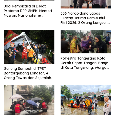
Jadi Pembicara di Diklat
Pratama DPP GMPK, Menteri
356 Narapidana Lapas
Nusron: Nasionalisme
Cilacap Terima Remisi Idul
Menjadikan Bangsa yang
Fitri 2026. 2 Orang Langsung
Kuat
Bebas
Polrestro Tangerang Kota
Gerak Cepat Tangani Banjir
di Kota Tangerang, Warga
Gunung Sampah di TPST
Dievakuasi dan Didirikan
Bantargebang Longsor, 4
Posko Siaga
Orang Tewas dan Sejumlah
Truk Tertimbun