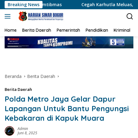
Langsung
amtibmas
Breaking News
Cegah Karhutla Meluas, Wakapolda Riau dan I
ke
konten
Home
Berita Daerah
Pemerintah
Pendidikan
Kriminal
Beranda
Berita Daerah
Berita Daerah
Polda Metro Jaya Gelar Dapur
Lapangan Untuk Bantu Pengungsi
Kebakaran di Kapuk Muara
Admin
Juni 8, 2025