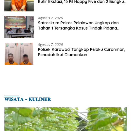
Butir Ekstasi, 13 Pil Happy Five dan 2 Bungkus
Etomidate dari Seorang Pria
Agustus 7, 2026
Satreskrim Polres Pelalawan Ungkap dan
Tahan 1 Tersangka Kasus Tindak Pidana
Karhutla di Kerumutan
Agustus 7, 2026
Polsek Karawaci Tangkap Pelaku Curanmor,
Penadah Ikut Diamankan
𝐖𝐈𝐒𝐀𝐓𝐀 – 𝐊𝐔𝐋𝐈𝐍𝐄𝐑