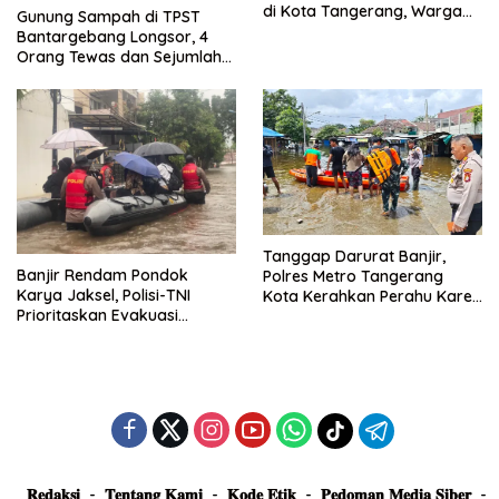
di Kota Tangerang, Warga
Gunung Sampah di TPST
Dievakuasi dan Didirikan
Bantargebang Longsor, 4
Posko Siaga
Orang Tewas dan Sejumlah
Truk Tertimbun
Tanggap Darurat Banjir,
Banjir Rendam Pondok
Polres Metro Tangerang
Karya Jaksel, Polisi-TNI
Kota Kerahkan Perahu Karet
Prioritaskan Evakuasi
Evakuasi Warga Jatiuwung
Kelompok Rentan
𝐑𝐞𝐝𝐚𝐤𝐬𝐢
𝐓𝐞𝐧𝐭𝐚𝐧𝐠 𝐊𝐚𝐦𝐢
𝐊𝐨𝐝𝐞 𝐄𝐭𝐢𝐤
𝐏𝐞𝐝𝐨𝐦𝐚𝐧 𝐌𝐞𝐝𝐢𝐚 𝐒𝐢𝐛𝐞𝐫