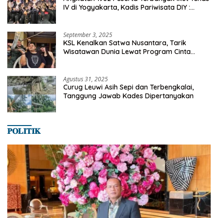
IV di Yogyakarta, Kadis Pariwisata DIY :
Milyaran Rupiah Dibelanjakan Ribuan Alumni
SMANSA Makassar
September 3, 2025
KSL Kenalkan Satwa Nusantara, Tarik
Wisatawan Dunia Lewat Program Cinta
Satwa
Agustus 31, 2025
Curug Leuwi Asih Sepi dan Terbengkalai,
Tanggung Jawab Kades Dipertanyakan
𝐏𝐎𝐋𝐈𝐓𝐈𝐊