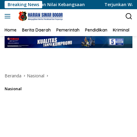
Langsung
kan Nilai Kebangsaan
Breaking News
Terjunkan Water Bombing, Kapolre
ke
konten
Home
Berita Daerah
Pemerintah
Pendidikan
Kriminal
Beranda
Nasional
Nasional