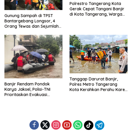
Polrestro Tangerang Kota
Gerak Cepat Tangani Banjir
di Kota Tangerang, Warga
Gunung Sampah di TPST
Dievakuasi dan Didirikan
Bantargebang Longsor, 4
Posko Siaga
Orang Tewas dan Sejumlah
Truk Tertimbun
Tanggap Darurat Banjir,
Banjir Rendam Pondok
Polres Metro Tangerang
Karya Jaksel, Polisi-TNI
Kota Kerahkan Perahu Karet
Prioritaskan Evakuasi
Evakuasi Warga Jatiuwung
Kelompok Rentan