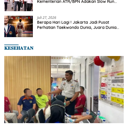
Kementerian ATR/BPN Adakan Slow Run
Rutin Sepulang Kerja
Juli 27, 2026
Berapa Hari Lagi ! Jakarta Jadi Pusat
Perhatian Taekwondo Dunia, Juara Dunia
Hingga Kampiun Asia Siap Berlaga di 8th
Asian Taekwondo Indonesia Open 2026
𝐊𝐄𝐒𝐄𝐇𝐀𝐓𝐀𝐍