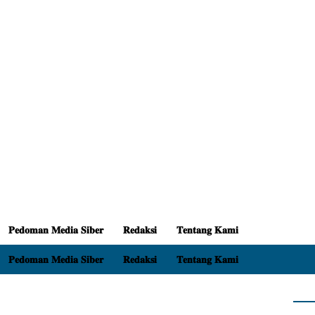
𝐏𝐞𝐝𝐨𝐦𝐚𝐧 𝐌𝐞𝐝𝐢𝐚 𝐒𝐢𝐛𝐞𝐫
𝐑𝐞𝐝𝐚𝐤𝐬𝐢
𝐓𝐞𝐧𝐭𝐚𝐧𝐠 𝐊𝐚𝐦𝐢
𝐏𝐞𝐝𝐨𝐦𝐚𝐧 𝐌𝐞𝐝𝐢𝐚 𝐒𝐢𝐛𝐞𝐫
𝐑𝐞𝐝𝐚𝐤𝐬𝐢
𝐓𝐞𝐧𝐭𝐚𝐧𝐠 𝐊𝐚𝐦𝐢