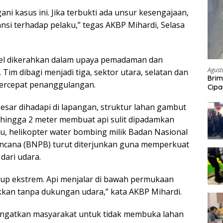
ni kasus ini. Jika terbukti ada unsur kesengajaan,
ansi terhadap pelaku,” tegas AKBP Mihardi, Selasa
el dikerahkan dalam upaya pemadaman dan
Agust
. Tim dibagi menjadi tiga, sektor utara, selatan dan
Brim
ercepat penanggulangan.
Cipa
Pem
sar dihadapi di lapangan, struktur lahan gambut
1 hingga 2 meter membuat api sulit dipadamkan
itu, helikopter water bombing milik Badan Nasional
cana (BNPB) turut diterjunkan guna memperkuat
ari udara.
ukup ekstrem. Api menjalar di bawah permukaan
akkan tanpa dukungan udara,” kata AKBP Mihardi.
ingatkan masyarakat untuk tidak membuka lahan