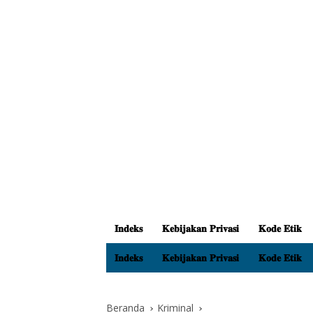
𝐈𝐧𝐝𝐞𝐤𝐬
𝐊𝐞𝐛𝐢𝐣𝐚𝐤𝐚𝐧 𝐏𝐫𝐢𝐯𝐚𝐬𝐢
𝐊𝐨𝐝𝐞 𝐄𝐭𝐢𝐤
𝐈𝐧𝐝𝐞𝐤𝐬
𝐊𝐞𝐛𝐢𝐣𝐚𝐤𝐚𝐧 𝐏𝐫𝐢𝐯𝐚𝐬𝐢
𝐊𝐨𝐝𝐞 𝐄𝐭𝐢𝐤
Beranda
Kriminal