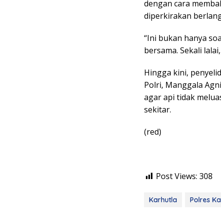
dengan cara membak
diperkirakan berlan
“Ini bukan hanya soa
bersama. Sekali lalai
Hingga kini, penyeli
Polri, Manggala Agn
agar api tidak melu
sekitar.
(red)
Post Views:
308
Karhutla
Polres K