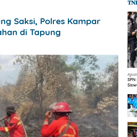
𝐓𝐍
ng Saksi, Polres Kampar
ahan di Tapung
Agust
SPN 
Sisw