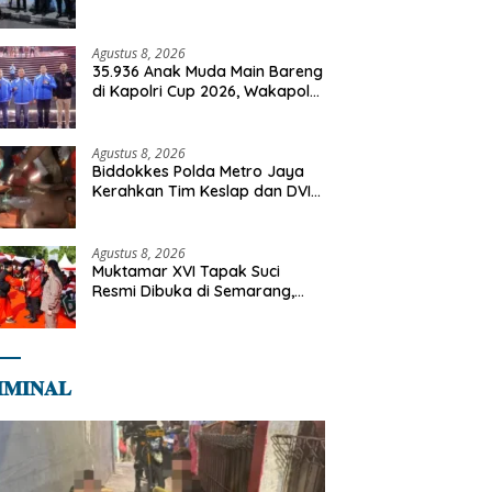
Cegah Gangguan Kamtibmas
Agustus 8, 2026
35.936 Anak Muda Main Bareng
di Kapolri Cup 2026, Wakapolri:
Jangan Cuma Jadi Penonton,
Jadilah Talenta Digital
Agustus 8, 2026
Biddokkes Polda Metro Jaya
Kerahkan Tim Keslap dan DVI
Tangani Kebakaran Gedung
Bapenda
Agustus 8, 2026
Muktamar XVI Tapak Suci
Resmi Dibuka di Semarang,
Kapolri Terima Anugerah
Anggota Kehormatan
𝐌𝐈𝐍𝐀𝐋