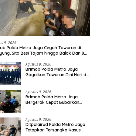
us 9, 2026
ob Polda Metro Jaya Cegah Tawuran di
yung, Sita Besi Tajam hingga Balok Dan 8
uda Diamankan
Agustus 9, 2026
Brimob Polda Metro Jaya
Gagalkan Tawuran Dini Hari di
Cilincing, 5 Terduga Pelaku 2
Parang dan Stik Golf
Diamankan
Agustus 9, 2026
Brimob Polda Metro Jaya
Bergerak Cepat Bubarkan
Tawuran di Ciputat, 2 Orang
dan 3 Celurit Diamankan
Agustus 9, 2026
Ditpolairud Polda Metro Jaya
Tetapkan Tersangka Kasus
Minerba