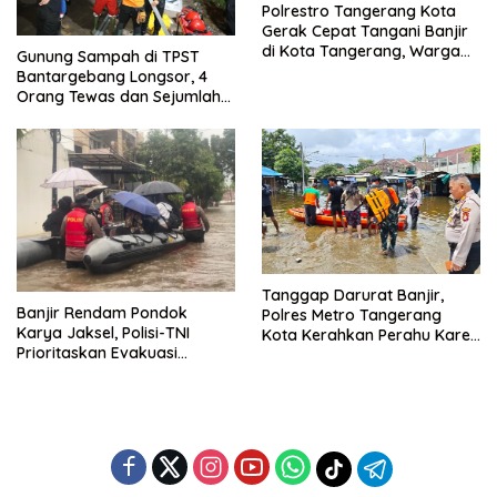
Polrestro Tangerang Kota
Gerak Cepat Tangani Banjir
di Kota Tangerang, Warga
Gunung Sampah di TPST
Dievakuasi dan Didirikan
Bantargebang Longsor, 4
Posko Siaga
Orang Tewas dan Sejumlah
Truk Tertimbun
Tanggap Darurat Banjir,
Banjir Rendam Pondok
Polres Metro Tangerang
Karya Jaksel, Polisi-TNI
Kota Kerahkan Perahu Karet
Prioritaskan Evakuasi
Evakuasi Warga Jatiuwung
Kelompok Rentan