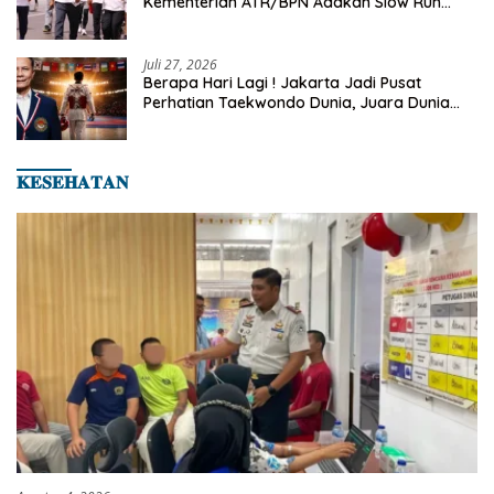
Kementerian ATR/BPN Adakan Slow Run
Rutin Sepulang Kerja
Juli 27, 2026
Berapa Hari Lagi ! Jakarta Jadi Pusat
Perhatian Taekwondo Dunia, Juara Dunia
Hingga Kampiun Asia Siap Berlaga di 8th
Asian Taekwondo Indonesia Open 2026
𝐊𝐄𝐒𝐄𝐇𝐀𝐓𝐀𝐍