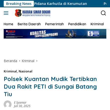
Langsung
 Pidana Karhutla di Kerumutan
Breaking News
Polsek Karawaci Tangk
ke
konten
Home
Berita Daerah
Pemerintah
Pendidikan
Kriminal
Beranda
Kriminal
Kriminal
,
Nasional
Polsek Kuantan Mudik Tertibkan
Dua Rakit PETI di Sungai Batang
Tiu
E Syamsir
Juli 30, 2025