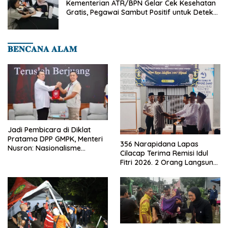
Kementerian ATR/BPN Gelar Cek Kesehatan
Gratis, Pegawai Sambut Positif untuk Deteksi
Dini Penyakit
𝐁𝐄𝐍𝐂𝐀𝐍𝐀 𝐀𝐋𝐀𝐌
Jadi Pembicara di Diklat
Pratama DPP GMPK, Menteri
356 Narapidana Lapas
Nusron: Nasionalisme
Cilacap Terima Remisi Idul
Menjadikan Bangsa yang
Fitri 2026. 2 Orang Langsung
Kuat
Bebas