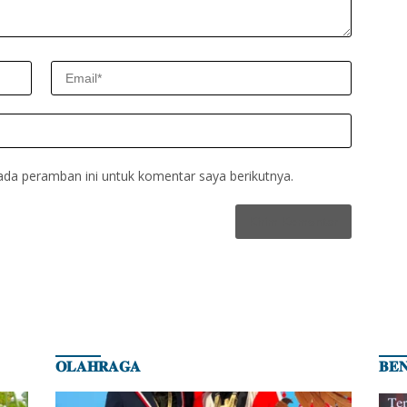
ada peramban ini untuk komentar saya berikutnya.
𝐎𝐋𝐀𝐇𝐑𝐀𝐆𝐀
𝐁𝐄