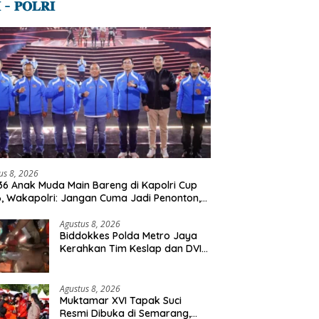
 – 𝐏𝐎𝐋𝐑𝐈
us 8, 2026
36 Anak Muda Main Bareng di Kapolri Cup
, Wakapolri: Jangan Cuma Jadi Penonton,
lah Talenta Digital
Agustus 8, 2026
Biddokkes Polda Metro Jaya
Kerahkan Tim Keslap dan DVI
Tangani Kebakaran Gedung
Bapenda
Agustus 8, 2026
Muktamar XVI Tapak Suci
Resmi Dibuka di Semarang,