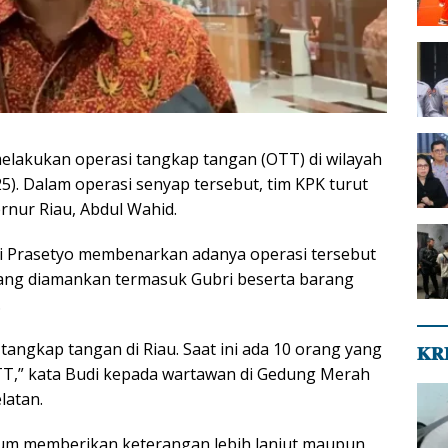
lakukan operasi tangkap tangan (OTT) di wilayah
25). Dalam operasi senyap tersebut, tim KPK turut
ur Riau, Abdul Wahid.
di Prasetyo membenarkan adanya operasi tersebut
ang diamankan termasuk Gubri beserta barang
.
tangkap tangan di Riau. Saat ini ada 10 orang yang
𝐊𝐑
T,” kata Budi kepada wartawan di Gedung Merah
latan.
lum memberikan keterangan lebih lanjut maupun