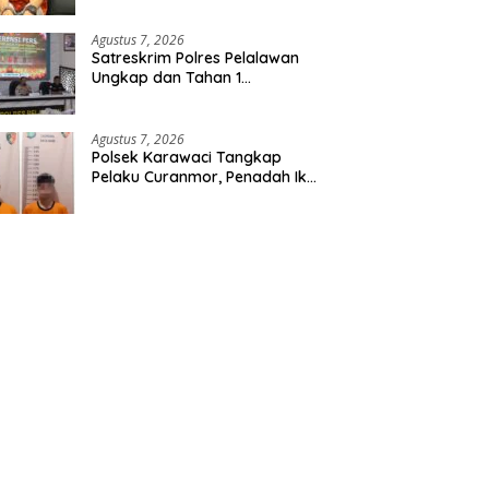
Etomidate dari Seorang Pria
Agustus 7, 2026
Satreskrim Polres Pelalawan
Ungkap dan Tahan 1
Tersangka Kasus Tindak
Pidana Karhutla di Kerumutan
Agustus 7, 2026
Polsek Karawaci Tangkap
Pelaku Curanmor, Penadah Ikut
Diamankan