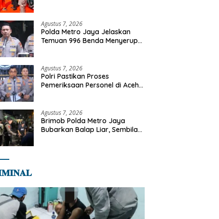
Kapolri Terima Anugerah
Anggota Kehormatan
Agustus 7, 2026
Polda Metro Jaya Jelaskan
Temuan 996 Benda Menyerupai
Senjata di Yayasan Jaksel
Agustus 7, 2026
Polri Pastikan Proses
Pemeriksaan Personel di Aceh
Dilaksanakan Secara
Profesional dan Transparan
Agustus 7, 2026
Brimob Polda Metro Jaya
Bubarkan Balap Liar, Sembilan
Motor Diamankan di Jakarta
Timur
𝐌𝐈𝐍𝐀𝐋