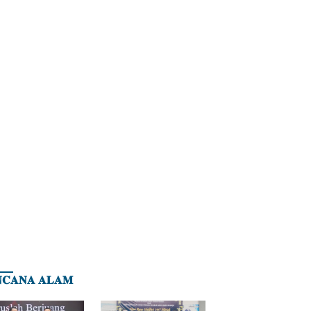
𝐂𝐀𝐍𝐀 𝐀𝐋𝐀𝐌