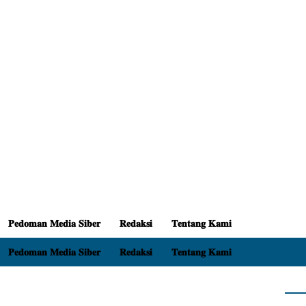
𝐏𝐞𝐝𝐨𝐦𝐚𝐧 𝐌𝐞𝐝𝐢𝐚 𝐒𝐢𝐛𝐞𝐫
𝐑𝐞𝐝𝐚𝐤𝐬𝐢
𝐓𝐞𝐧𝐭𝐚𝐧𝐠 𝐊𝐚𝐦𝐢
𝐏𝐞𝐝𝐨𝐦𝐚𝐧 𝐌𝐞𝐝𝐢𝐚 𝐒𝐢𝐛𝐞𝐫
𝐑𝐞𝐝𝐚𝐤𝐬𝐢
𝐓𝐞𝐧𝐭𝐚𝐧𝐠 𝐊𝐚𝐦𝐢