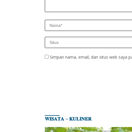
Simpan nama, email, dan situs web saya p
𝐖𝐈𝐒𝐀𝐓𝐀 – 𝐊𝐔𝐋𝐈𝐍𝐄𝐑