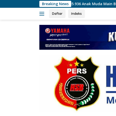
Langsung
35.936 Anak Muda Main Bareng di Kapolri Cup 2026, 
Breaking News
ke
konten
Daftar
Indeks
tutup