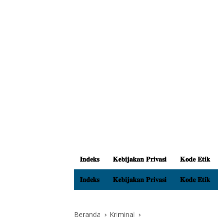
𝐈𝐧𝐝𝐞𝐤𝐬
𝐊𝐞𝐛𝐢𝐣𝐚𝐤𝐚𝐧 𝐏𝐫𝐢𝐯𝐚𝐬𝐢
𝐊𝐨𝐝𝐞 𝐄𝐭𝐢𝐤
𝐈𝐧𝐝𝐞𝐤𝐬
𝐊𝐞𝐛𝐢𝐣𝐚𝐤𝐚𝐧 𝐏𝐫𝐢𝐯𝐚𝐬𝐢
𝐊𝐨𝐝𝐞 𝐄𝐭𝐢𝐤
Beranda
Kriminal