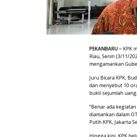
PEKANBARU –
KPK me
Riau, Senin (3/11/20
mengamankan Gubern
Juru Bicara KPK, Bu
dan menyebut 10 or
bukti sejumlah uang
“Benar ada kegiatan 
diamankan dalam OT
Putih KPK, Jakarta Se
Hingga kini, KPK be