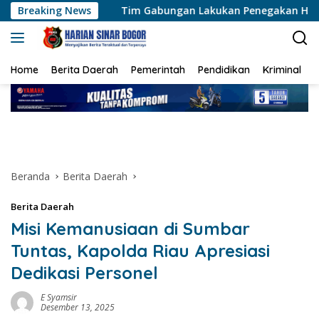
Langsung
Tim Gabungan Lakukan Penegakan Hukum Terhadap DPO di
Breaking News
ke
konten
Home
Berita Daerah
Pemerintah
Pendidikan
Kriminal
Beranda
Berita Daerah
Berita Daerah
Misi Kemanusiaan di Sumbar
Tuntas, Kapolda Riau Apresiasi
Dedikasi Personel
E Syamsir
Desember 13, 2025