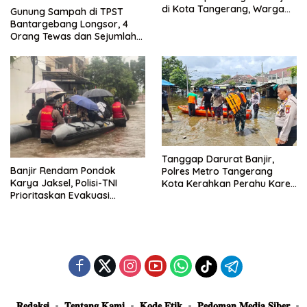
di Kota Tangerang, Warga
Gunung Sampah di TPST
Dievakuasi dan Didirikan
Bantargebang Longsor, 4
Posko Siaga
Orang Tewas dan Sejumlah
Truk Tertimbun
Tanggap Darurat Banjir,
Banjir Rendam Pondok
Polres Metro Tangerang
Karya Jaksel, Polisi-TNI
Kota Kerahkan Perahu Karet
Prioritaskan Evakuasi
Evakuasi Warga Jatiuwung
Kelompok Rentan
𝐑𝐞𝐝𝐚𝐤𝐬𝐢
𝐓𝐞𝐧𝐭𝐚𝐧𝐠 𝐊𝐚𝐦𝐢
𝐊𝐨𝐝𝐞 𝐄𝐭𝐢𝐤
𝐏𝐞𝐝𝐨𝐦𝐚𝐧 𝐌𝐞𝐝𝐢𝐚 𝐒𝐢𝐛𝐞𝐫