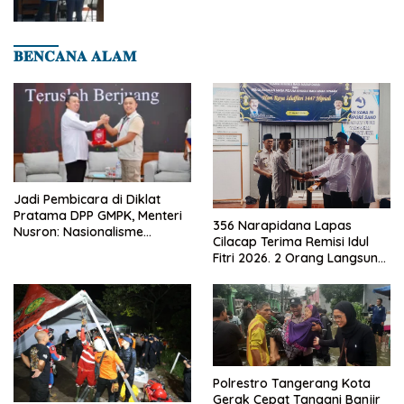
𝐁𝐄𝐍𝐂𝐀𝐍𝐀 𝐀𝐋𝐀𝐌
Jadi Pembicara di Diklat
Pratama DPP GMPK, Menteri
356 Narapidana Lapas
Nusron: Nasionalisme
Cilacap Terima Remisi Idul
Menjadikan Bangsa yang
Fitri 2026. 2 Orang Langsung
Kuat
Bebas
Polrestro Tangerang Kota
Gerak Cepat Tangani Banjir