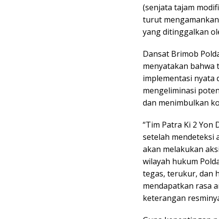
(senjata tajam modifi
turut mengamankan 
yang ditinggalkan o
Dansat Brimob Polda
menyatakan bahwa ti
implementasi nyata d
mengeliminasi pote
dan menimbulkan ko
“Tim Patra Ki 2 Yon
setelah mendeteksi 
akan melakukan aksi
wilayah hukum Polda
tegas, terukur, dan
mendapatkan rasa a
keterangan resminya