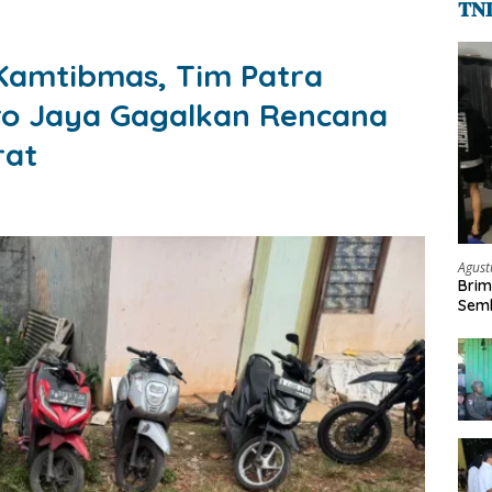
𝐓𝐍
Kamtibmas, Tim Patra
ro Jaya Gagalkan Rencana
rat
Agust
Brim
Semb