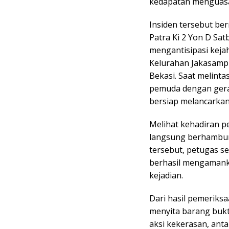
kedapatan menguasa
Insiden tersebut ber
Patra Ki 2 Yon D Sa
mengantisipasi kejah
Kelurahan Jakasampu
Bekasi. Saat melint
pemuda dengan gera
bersiap melancarkan
Melihat kehadiran p
langsung berhambura
tersebut, petugas s
berhasil mengamanka
kejadian.
Dari hasil pemeriksa
menyita barang bukt
aksi kekerasan, antar