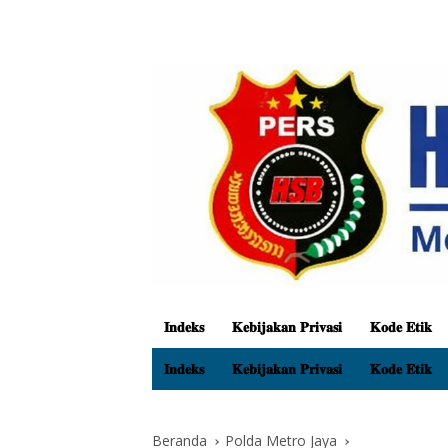
𝐈𝐧𝐝𝐞𝐤𝐬
𝐊𝐞𝐛𝐢𝐣𝐚𝐤𝐚𝐧 𝐏𝐫𝐢𝐯𝐚𝐬𝐢
𝐊𝐨𝐝𝐞 𝐄𝐭𝐢𝐤
𝐈𝐧𝐝𝐞𝐤𝐬
𝐊𝐞𝐛𝐢𝐣𝐚𝐤𝐚𝐧 𝐏𝐫𝐢𝐯𝐚𝐬𝐢
𝐊𝐨𝐝𝐞 𝐄𝐭𝐢𝐤
Beranda
Polda Metro Jaya