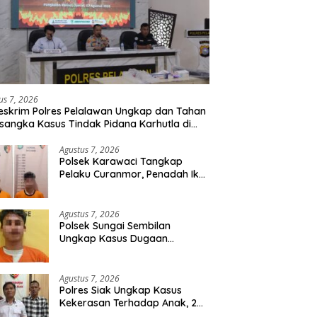
us 7, 2026
eskrim Polres Pelalawan Ungkap dan Tahan
rsangka Kasus Tindak Pidana Karhutla di
umutan
Agustus 7, 2026
Polsek Karawaci Tangkap
Pelaku Curanmor, Penadah Ikut
Diamankan
Agustus 7, 2026
Polsek Sungai Sembilan
Ungkap Kasus Dugaan
Percobaan Pembunuhan
Berencana, Seorang Pria
Berhasil Diamankan
Agustus 7, 2026
Polres Siak Ungkap Kasus
Kekerasan Terhadap Anak, 2
Tersangka Diamankan