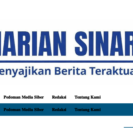
𝐏𝐞𝐝𝐨𝐦𝐚𝐧 𝐌𝐞𝐝𝐢𝐚 𝐒𝐢𝐛𝐞𝐫
𝐑𝐞𝐝𝐚𝐤𝐬𝐢
𝐓𝐞𝐧𝐭𝐚𝐧𝐠 𝐊𝐚𝐦𝐢
𝐏𝐞𝐝𝐨𝐦𝐚𝐧 𝐌𝐞𝐝𝐢𝐚 𝐒𝐢𝐛𝐞𝐫
𝐑𝐞𝐝𝐚𝐤𝐬𝐢
𝐓𝐞𝐧𝐭𝐚𝐧𝐠 𝐊𝐚𝐦𝐢