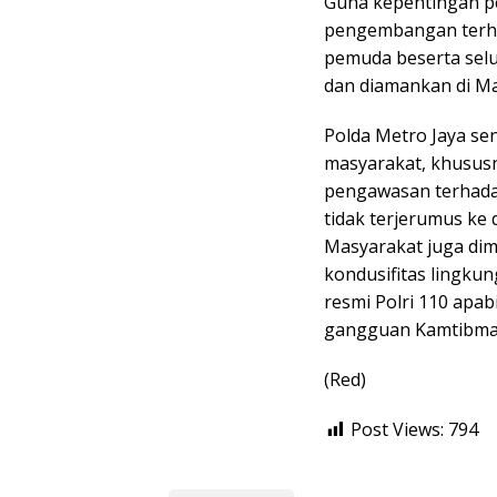
Guna kepentingan pe
pengembangan terhad
pemuda beserta selu
dan diamankan di Ma
Polda Metro Jaya se
masyarakat, khususn
pengawasan terhadap
tidak terjerumus ke
Masyarakat juga dimi
kondusifitas lingku
resmi Polri 110 apab
gangguan Kamtibmas
(Red)
Post Views:
794