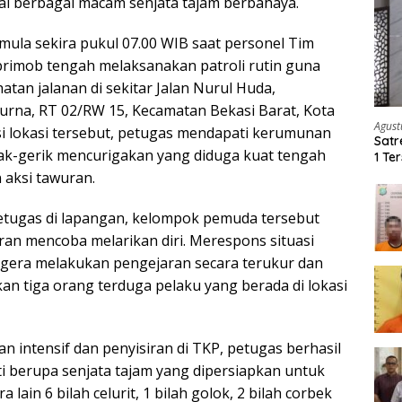
i berbagai macam senjata tajam berbahaya.
mula sekira pukul 07.00 WIB saat personel Tim
tbrimob tengah melaksanakan patroli rutin guna
atan jalanan di sekitar Jalan Nurul Huda,
rna, RT 02/RW 15, Kecamatan Bekasi Barat, Kota
Agust
asi lokasi tersebut, petugas mendapati kerumunan
Satr
k-gerik mencurigakan yang diduga kuat tengah
1 Te
Ker
 aksi tawuran.
etugas di lapangan, kelompok pemuda tersebut
n mencoba melarikan diri. Merespons situasi
egera melakukan pengejaran secara terukur dan
n tiga orang terduga pelaku yang berada di lokasi
an intensif dan penyisiran di TKP, petugas berhasil
i berupa senjata tajam yang dipersiapkan untuk
a lain 6 bilah celurit, 1 bilah golok, 2 bilah corbek