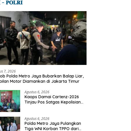
 – 𝐏𝐎𝐋𝐑𝐈
us 7, 2026
ob Polda Metro Jaya Bubarkan Balap Liar,
ilan Motor Diamankan di Jakarta Timur
Agustus 6, 2026
Kaops Damai Cartenz-2026
Tinjau Pos Satgas Kepolisian
Ops Damai Cartenz di Sinak,
Perkuat Pendekatan Humanis
Bersama Masyarakat
Agustus 6, 2026
Polda Metro Jaya Pulangkan
Tiga WNI Korban TPPO dari