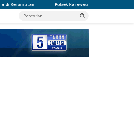
Polsek Karawaci Tangkap Pelaku Curanmor, Penadah Ikut Di
tutup