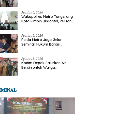
Libya
Agustus 6, 2026
Wakapolres Metro Tangerang
Kota Pimpin Binrohtal, Personel
Diajak Perkuat Integritas dan
Bekal Akhirat
Agustus 5, 2026
Polda Metro Jaya Gelar
Seminar Hukum Bahas
Perluasan Objek Praperadilan
dalam KUHAP Baru
Agustus 5, 2026
Kodim Depok Salurkan Air
Bersih untuk Warga
Terdampak Kekeringan di
Cipayung Jaya
𝐌𝐈𝐍𝐀𝐋