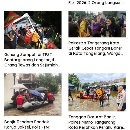
Fitri 2026. 2 Orang Langsung
Kuat
Bebas
Polrestro Tangerang Kota
Gerak Cepat Tangani Banjir
di Kota Tangerang, Warga
Gunung Sampah di TPST
Dievakuasi dan Didirikan
Bantargebang Longsor, 4
Posko Siaga
Orang Tewas dan Sejumlah
Truk Tertimbun
Tanggap Darurat Banjir,
Banjir Rendam Pondok
Polres Metro Tangerang
Karya Jaksel, Polisi-TNI
Kota Kerahkan Perahu Karet