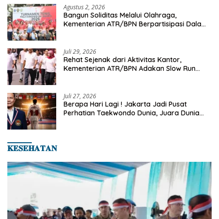
Agustus 2, 2026
Bangun Soliditas Melalui Olahraga,
Kementerian ATR/BPN Berpartisipasi Dalam
Turnamen Tenis Piala Gubernur DKI Jakarta
2026
Juli 29, 2026
Rehat Sejenak dari Aktivitas Kantor,
Kementerian ATR/BPN Adakan Slow Run
Rutin Sepulang Kerja
Juli 27, 2026
Berapa Hari Lagi ! Jakarta Jadi Pusat
Perhatian Taekwondo Dunia, Juara Dunia
Hingga Kampiun Asia Siap Berlaga di 8th
Asian Taekwondo Indonesia Open 2026
𝐊𝐄𝐒𝐄𝐇𝐀𝐓𝐀𝐍