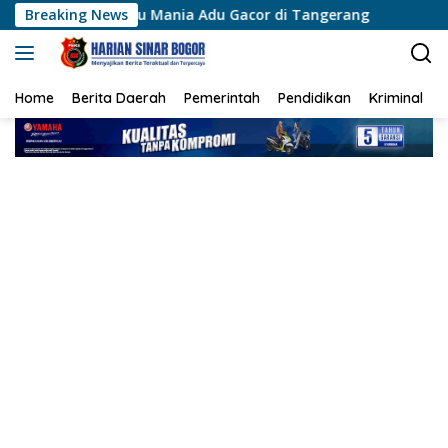
Langsung
 Kicau Mania Adu Gacor di Tangerang
Breaking News
Polisi Sambangi
ke
konten
Home
Berita Daerah
Pemerintah
Pendidikan
Kriminal