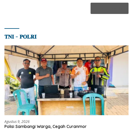
𝐓𝐍𝐈 – 𝐏𝐎𝐋𝐑𝐈
Agustus 9, 2026
Polisi Sambangi Warga, Cegah Curanmor