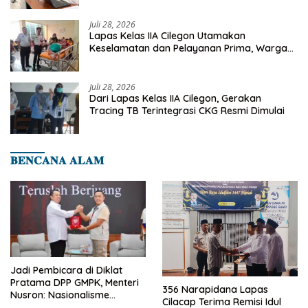
Juli 28, 2026
Lapas Kelas IIA Cilegon Utamakan
Keselamatan dan Pelayanan Prima, Warga
Binaan Dapatkan Rujukan Medis ke RSUD
Cilegon
Juli 28, 2026
Dari Lapas Kelas IIA Cilegon, Gerakan
Tracing TB Terintegrasi CKG Resmi Dimulai
𝐁𝐄𝐍𝐂𝐀𝐍𝐀 𝐀𝐋𝐀𝐌
Jadi Pembicara di Diklat
Pratama DPP GMPK, Menteri
356 Narapidana Lapas
Nusron: Nasionalisme
Cilacap Terima Remisi Idul
Menjadikan Bangsa yang