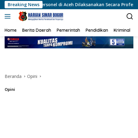
Langsung
sonel di Aceh Dilaksanakan Secara Profesional dan Transparan
Breaking News
ke
konten
Home
Berita Daerah
Pemerintah
Pendidikan
Kriminal
Beranda
Opini
Opini