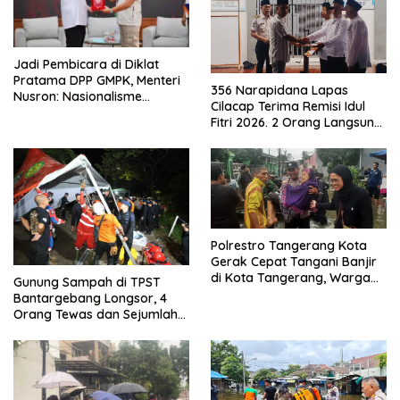
Jadi Pembicara di Diklat
Pratama DPP GMPK, Menteri
356 Narapidana Lapas
Nusron: Nasionalisme
Cilacap Terima Remisi Idul
Menjadikan Bangsa yang
Fitri 2026. 2 Orang Langsung
Kuat
Bebas
Polrestro Tangerang Kota
Gerak Cepat Tangani Banjir
di Kota Tangerang, Warga
Gunung Sampah di TPST
Dievakuasi dan Didirikan
Bantargebang Longsor, 4
Posko Siaga
Orang Tewas dan Sejumlah
Truk Tertimbun