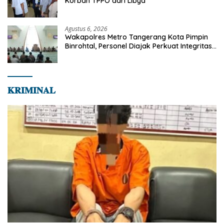
Korban TPPO dari Libya
Agustus 6, 2026
Wakapolres Metro Tangerang Kota Pimpin
Binrohtal, Personel Diajak Perkuat Integritas
dan Bekal Akhirat
𝐊𝐑𝐈𝐌𝐈𝐍𝐀𝐋