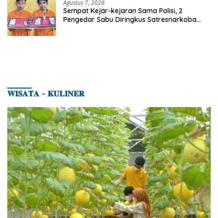
Agustus 7, 2026
Sempat Kejar-kejaran Sama Polisi, 2
Pengedar Sabu Diringkus Satresnarkoba
Polres Inhu
𝐖𝐈𝐒𝐀𝐓𝐀 – 𝐊𝐔𝐋𝐈𝐍𝐄𝐑