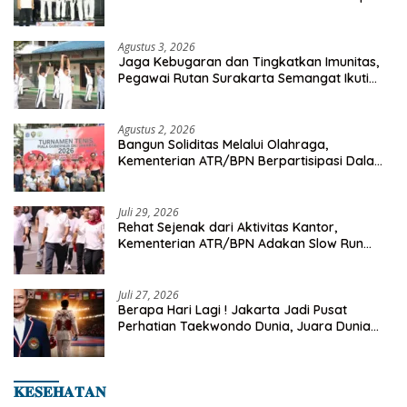
Championship 2026
Agustus 3, 2026
Jaga Kebugaran dan Tingkatkan Imunitas,
Pegawai Rutan Surakarta Semangat Ikuti
Senam Pagi
Agustus 2, 2026
Bangun Soliditas Melalui Olahraga,
Kementerian ATR/BPN Berpartisipasi Dalam
Turnamen Tenis Piala Gubernur DKI Jakarta
2026
Juli 29, 2026
Rehat Sejenak dari Aktivitas Kantor,
Kementerian ATR/BPN Adakan Slow Run
Rutin Sepulang Kerja
Juli 27, 2026
Berapa Hari Lagi ! Jakarta Jadi Pusat
Perhatian Taekwondo Dunia, Juara Dunia
Hingga Kampiun Asia Siap Berlaga di 8th
Asian Taekwondo Indonesia Open 2026
𝐊𝐄𝐒𝐄𝐇𝐀𝐓𝐀𝐍