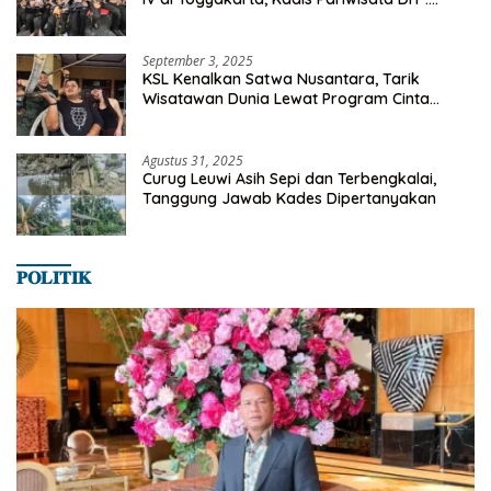
Milyaran Rupiah Dibelanjakan Ribuan Alumni
SMANSA Makassar
September 3, 2025
KSL Kenalkan Satwa Nusantara, Tarik
Wisatawan Dunia Lewat Program Cinta
Satwa
Agustus 31, 2025
Curug Leuwi Asih Sepi dan Terbengkalai,
Tanggung Jawab Kades Dipertanyakan
𝐏𝐎𝐋𝐈𝐓𝐈𝐊