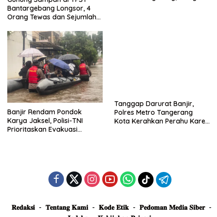
Dievakuasi dan Didirikan
Bantargebang Longsor, 4
Posko Siaga
Orang Tewas dan Sejumlah
Truk Tertimbun
Tanggap Darurat Banjir,
Banjir Rendam Pondok
Polres Metro Tangerang
Karya Jaksel, Polisi-TNI
Kota Kerahkan Perahu Karet
Prioritaskan Evakuasi
Evakuasi Warga Jatiuwung
Kelompok Rentan
𝐑𝐞𝐝𝐚𝐤𝐬𝐢
𝐓𝐞𝐧𝐭𝐚𝐧𝐠 𝐊𝐚𝐦𝐢
𝐊𝐨𝐝𝐞 𝐄𝐭𝐢𝐤
𝐏𝐞𝐝𝐨𝐦𝐚𝐧 𝐌𝐞𝐝𝐢𝐚 𝐒𝐢𝐛𝐞𝐫