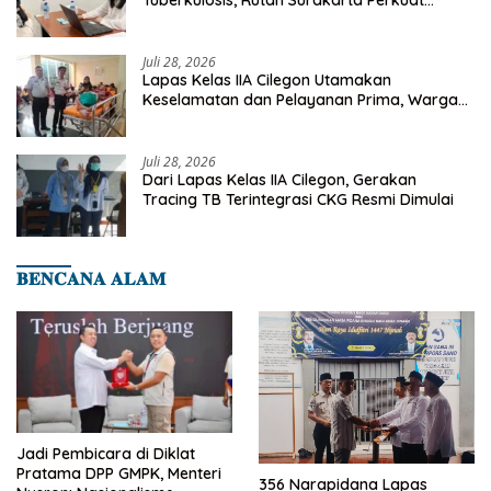
Tuberkulosis, Rutan Surakarta Perkuat
Deteksi Dini Penyakit Menular
Juli 28, 2026
Lapas Kelas IIA Cilegon Utamakan
Keselamatan dan Pelayanan Prima, Warga
Binaan Dapatkan Rujukan Medis ke RSUD
Cilegon
Juli 28, 2026
Dari Lapas Kelas IIA Cilegon, Gerakan
Tracing TB Terintegrasi CKG Resmi Dimulai
𝐁𝐄𝐍𝐂𝐀𝐍𝐀 𝐀𝐋𝐀𝐌
Jadi Pembicara di Diklat
Pratama DPP GMPK, Menteri
356 Narapidana Lapas