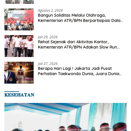
Agustus 2, 2026
Bangun Soliditas Melalui Olahraga,
Kementerian ATR/BPN Berpartisipasi Dalam
Turnamen Tenis Piala Gubernur DKI Jakarta
2026
Juli 29, 2026
Rehat Sejenak dari Aktivitas Kantor,
Kementerian ATR/BPN Adakan Slow Run
Rutin Sepulang Kerja
Juli 27, 2026
Berapa Hari Lagi ! Jakarta Jadi Pusat
Perhatian Taekwondo Dunia, Juara Dunia
Hingga Kampiun Asia Siap Berlaga di 8th
Asian Taekwondo Indonesia Open 2026
𝐊𝐄𝐒𝐄𝐇𝐀𝐓𝐀𝐍