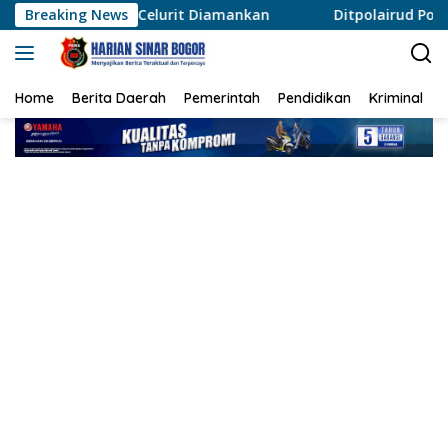
Langsung
Celurit Diamankan
Breaking News
Ditpolairud Polda Metro Jaya Teta
ke
konten
Home
Berita Daerah
Pemerintah
Pendidikan
Kriminal