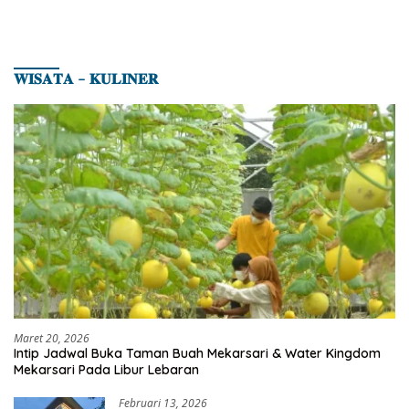
𝐖𝐈𝐒𝐀𝐓𝐀 – 𝐊𝐔𝐋𝐈𝐍𝐄𝐑
Maret 20, 2026
Intip Jadwal Buka Taman Buah Mekarsari & Water Kingdom
Mekarsari Pada Libur Lebaran
Februari 13, 2026