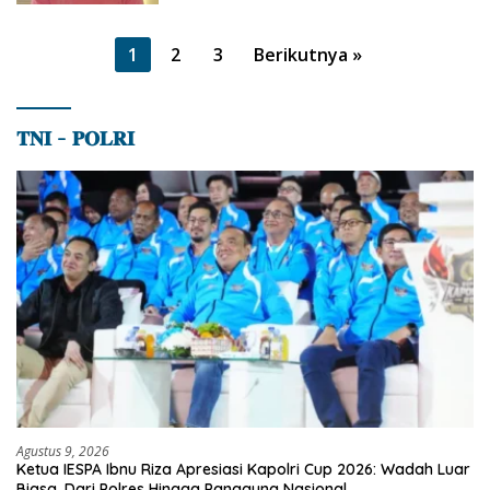
Paginasi
1
2
3
Berikutnya »
pos
𝐓𝐍𝐈 – 𝐏𝐎𝐋𝐑𝐈
Agustus 9, 2026
Ketua IESPA Ibnu Riza Apresiasi Kapolri Cup 2026: Wadah Luar
Biasa, Dari Polres Hingga Panggung Nasional