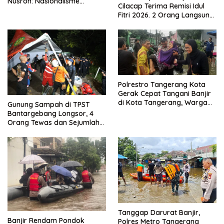
Nusron: Nasionalisme
Cilacap Terima Remisi Idul
Menjadikan Bangsa yang
Fitri 2026. 2 Orang Langsung
Kuat
Bebas
Polrestro Tangerang Kota
Gerak Cepat Tangani Banjir
di Kota Tangerang, Warga
Gunung Sampah di TPST
Dievakuasi dan Didirikan
Bantargebang Longsor, 4
Posko Siaga
Orang Tewas dan Sejumlah
Truk Tertimbun
Tanggap Darurat Banjir,
Banjir Rendam Pondok
Polres Metro Tangerang