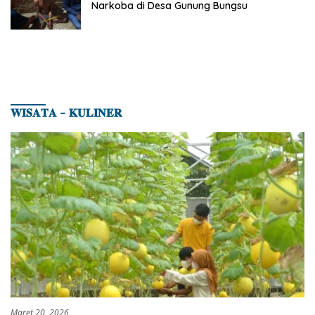
Narkoba di Desa Gunung Bungsu
𝐖𝐈𝐒𝐀𝐓𝐀 – 𝐊𝐔𝐋𝐈𝐍𝐄𝐑
Maret 20, 2026