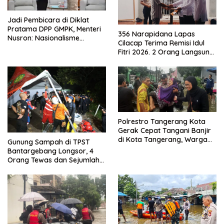
Jadi Pembicara di Diklat
Pratama DPP GMPK, Menteri
356 Narapidana Lapas
Nusron: Nasionalisme
Cilacap Terima Remisi Idul
Menjadikan Bangsa yang
Fitri 2026. 2 Orang Langsung
Kuat
Bebas
Polrestro Tangerang Kota
Gerak Cepat Tangani Banjir
di Kota Tangerang, Warga
Gunung Sampah di TPST
Dievakuasi dan Didirikan
Bantargebang Longsor, 4
Posko Siaga
Orang Tewas dan Sejumlah
Truk Tertimbun