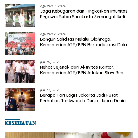
Agustus 3, 2026
Jaga Kebugaran dan Tingkatkan Imunitas,
Pegawai Rutan Surakarta Semangat Ikuti
Senam Pagi
Agustus 2, 2026
Bangun Soliditas Melalui Olahraga,
Kementerian ATR/BPN Berpartisipasi Dalam
Turnamen Tenis Piala Gubernur DKI Jakarta
2026
Juli 29, 2026
Rehat Sejenak dari Aktivitas Kantor,
Kementerian ATR/BPN Adakan Slow Run
Rutin Sepulang Kerja
Juli 27, 2026
Berapa Hari Lagi ! Jakarta Jadi Pusat
Perhatian Taekwondo Dunia, Juara Dunia
Hingga Kampiun Asia Siap Berlaga di 8th
Asian Taekwondo Indonesia Open 2026
𝐊𝐄𝐒𝐄𝐇𝐀𝐓𝐀𝐍