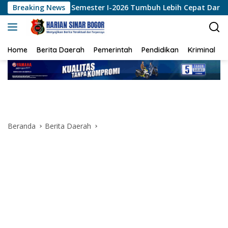
Langsung
mester I-2026 Tumbuh Lebih Cepat Dari Tahun 2025
Breaking News
Mel
ke
konten
Home
Berita Daerah
Pemerintah
Pendidikan
Kriminal
Beranda
Berita Daerah