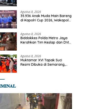
Cegah Gangguan Kamtibmas
Agustus 8, 2026
35.936 Anak Muda Main Bareng
di Kapolri Cup 2026, Wakapolri:
Jangan Cuma Jadi Penonton,
Jadilah Talenta Digital
Agustus 8, 2026
Biddokkes Polda Metro Jaya
Kerahkan Tim Keslap dan DVI
Tangani Kebakaran Gedung
Bapenda
Agustus 8, 2026
Muktamar XVI Tapak Suci
Resmi Dibuka di Semarang,
Kapolri Terima Anugerah
Anggota Kehormatan
𝐌𝐈𝐍𝐀𝐋