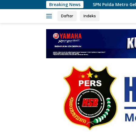
Langsung
SPN Polda Metro Gelar Ekspedisi Darat, Bentuk Si
Breaking News
ke
konten
Daftar
Indeks
tutup