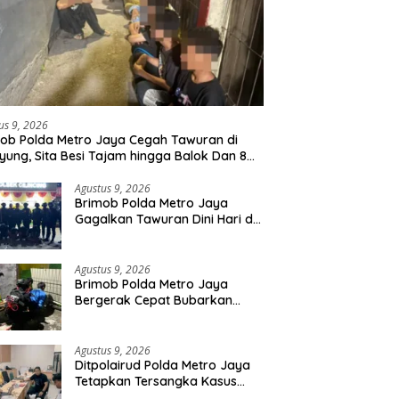
us 9, 2026
ob Polda Metro Jaya Cegah Tawuran di
yung, Sita Besi Tajam hingga Balok Dan 8
uda Diamankan
Agustus 9, 2026
Brimob Polda Metro Jaya
Gagalkan Tawuran Dini Hari di
Cilincing, 5 Terduga Pelaku 2
Parang dan Stik Golf
Diamankan
Agustus 9, 2026
Brimob Polda Metro Jaya
Bergerak Cepat Bubarkan
Tawuran di Ciputat, 2 Orang
dan 3 Celurit Diamankan
Agustus 9, 2026
Ditpolairud Polda Metro Jaya
Tetapkan Tersangka Kasus
Minerba