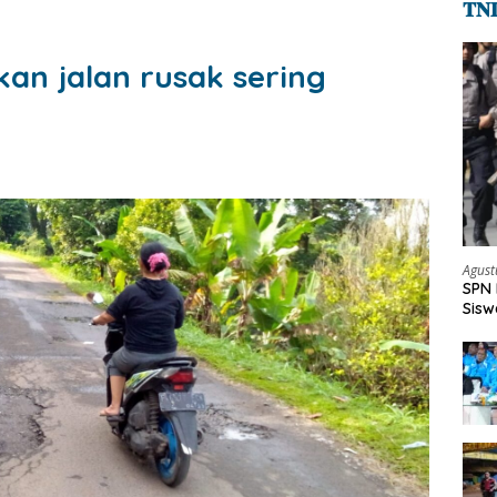
𝐓𝐍
an jalan rusak sering
Agust
SPN 
Sisw