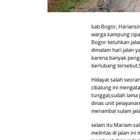
kab.Bogor, Harians
warga kampung cipa
Bogor keluhkan jala
dimalam hari jalan 
karena banyak penge
berlubang tersebut,
Hidayat salah seoran
cibalung ini mengata
tunggal,sudah lama 
dinas unit pelayana
menambal sulam jala
selain itu Mariam s
melintas di jalan in