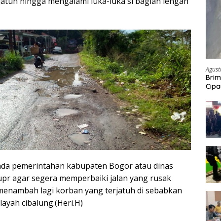
jatuh hingga mengalami luka-luka si bagian lengan
Agust
Brim
Cipa
Pem
da pemerintahan kabupaten Bogor atau dinas
upr agar segera memperbaiki jalan yang rusak
 menambah lagi korban yang terjatuh di sebabkan
layah cibalung.(Heri.H)