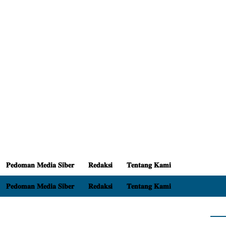
𝐏𝐞𝐝𝐨𝐦𝐚𝐧 𝐌𝐞𝐝𝐢𝐚 𝐒𝐢𝐛𝐞𝐫
𝐑𝐞𝐝𝐚𝐤𝐬𝐢
𝐓𝐞𝐧𝐭𝐚𝐧𝐠 𝐊𝐚𝐦𝐢
𝐏𝐞𝐝𝐨𝐦𝐚𝐧 𝐌𝐞𝐝𝐢𝐚 𝐒𝐢𝐛𝐞𝐫
𝐑𝐞𝐝𝐚𝐤𝐬𝐢
𝐓𝐞𝐧𝐭𝐚𝐧𝐠 𝐊𝐚𝐦𝐢