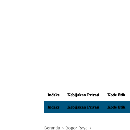
𝐈𝐧𝐝𝐞𝐤𝐬
𝐊𝐞𝐛𝐢𝐣𝐚𝐤𝐚𝐧 𝐏𝐫𝐢𝐯𝐚𝐬𝐢
𝐊𝐨𝐝𝐞 𝐄𝐭𝐢𝐤
𝐈𝐧𝐝𝐞𝐤𝐬
𝐊𝐞𝐛𝐢𝐣𝐚𝐤𝐚𝐧 𝐏𝐫𝐢𝐯𝐚𝐬𝐢
𝐊𝐨𝐝𝐞 𝐄𝐭𝐢𝐤
Beranda
Bogor Raya