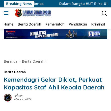
Langsung
mas
Breaking News
Dalam Rangka HUT RI ke-81, XCI Lancang Kuning Sa
ke
konten
Home
Berita Daerah
Pemerintah
Pendidikan
Kriminal
Beranda
Berita Daerah
Berita Daerah
Kemendagri Gelar Diklat, Perkuat
Kapasitas Staf Ahli Kepala Daerah
Admin
Mei 25, 2022