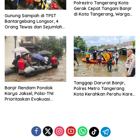
Polrestro Tangerang Kota
Gerak Cepat Tangani Banjir
di Kota Tangerang, Warga
Gunung Sampah di TPST
Dievakuasi dan Didirikan
Bantargebang Longsor, 4
Posko Siaga
Orang Tewas dan Sejumlah
Truk Tertimbun
Tanggap Darurat Banjir,
Banjir Rendam Pondok
Polres Metro Tangerang
Karya Jaksel, Polisi-TNI
Kota Kerahkan Perahu Karet
Prioritaskan Evakuasi
Evakuasi Warga Jatiuwung
Kelompok Rentan