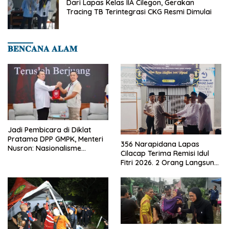
Dari Lapas Kelas IIA Cilegon, Gerakan
Tracing TB Terintegrasi CKG Resmi Dimulai
𝐁𝐄𝐍𝐂𝐀𝐍𝐀 𝐀𝐋𝐀𝐌
Jadi Pembicara di Diklat
Pratama DPP GMPK, Menteri
356 Narapidana Lapas
Nusron: Nasionalisme
Cilacap Terima Remisi Idul
Menjadikan Bangsa yang
Fitri 2026. 2 Orang Langsung
Kuat
Bebas