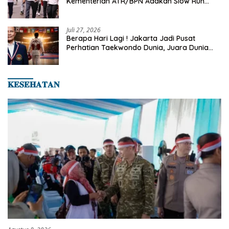
Kementerian ATR/BPN Adakan Slow Run
Rutin Sepulang Kerja
Juli 27, 2026
Berapa Hari Lagi ! Jakarta Jadi Pusat
Perhatian Taekwondo Dunia, Juara Dunia
Hingga Kampiun Asia Siap Berlaga di 8th
Asian Taekwondo Indonesia Open 2026
𝐊𝐄𝐒𝐄𝐇𝐀𝐓𝐀𝐍