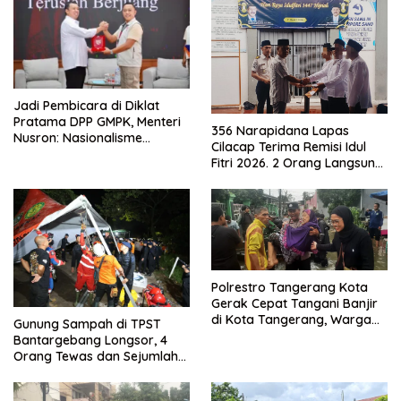
Jadi Pembicara di Diklat
Pratama DPP GMPK, Menteri
356 Narapidana Lapas
Nusron: Nasionalisme
Cilacap Terima Remisi Idul
Menjadikan Bangsa yang
Fitri 2026. 2 Orang Langsung
Kuat
Bebas
Polrestro Tangerang Kota
Gerak Cepat Tangani Banjir
di Kota Tangerang, Warga
Gunung Sampah di TPST
Dievakuasi dan Didirikan
Bantargebang Longsor, 4
Posko Siaga
Orang Tewas dan Sejumlah
Truk Tertimbun