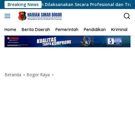
Langsung
eh Dilaksanakan Secara Profesional dan Transparan
Breaking News
Ment
ke
konten
Home
Berita Daerah
Pemerintah
Pendidikan
Kriminal
Beranda
Bogor Raya