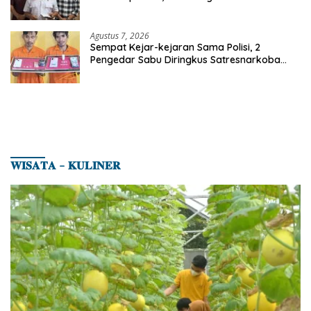
Agustus 7, 2026
Sempat Kejar-kejaran Sama Polisi, 2
Pengedar Sabu Diringkus Satresnarkoba
Polres Inhu
𝐖𝐈𝐒𝐀𝐓𝐀 – 𝐊𝐔𝐋𝐈𝐍𝐄𝐑