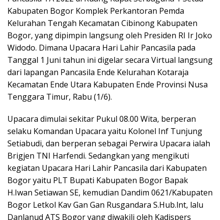
Kabupaten Bogor Komplek Perkantoran Pemda
Kelurahan Tengah Kecamatan Cibinong Kabupaten
Bogor, yang dipimpin langsung oleh Presiden RI Ir Joko
Widodo. Dimana Upacara Hari Lahir Pancasila pada
Tanggal 1 Juni tahun ini digelar secara Virtual langsung
dari lapangan Pancasila Ende Kelurahan Kotaraja
Kecamatan Ende Utara Kabupaten Ende Provinsi Nusa
Tenggara Timur, Rabu (1/6).
Upacara dimulai sekitar Pukul 08.00 Wita, berperan
selaku Komandan Upacara yaitu Kolonel Inf Tunjung
Setiabudi, dan berperan sebagai Perwira Upacara ialah
Brigjen TNI Harfendi. Sedangkan yang mengikuti
kegiatan Upacara Hari Lahir Pancasila dari Kabupaten
Bogor yaitu PLT Bupati Kabupaten Bogor Bapak
H.Iwan Setiawan SE, kemudian Dandim 0621/Kabupaten
Bogor Letkol Kav Gan Gan Rusgandara S.Hub.lnt, lalu
Danlanud ATS Bogor yang diwakili oleh Kadispers