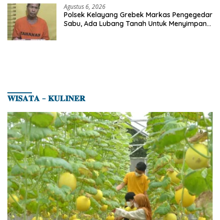
Agustus 6, 2026
Polsek Kelayang Grebek Markas Pengegedar
Sabu, Ada Lubang Tanah Untuk Menyimpan
Barang Bukti
𝐖𝐈𝐒𝐀𝐓𝐀 – 𝐊𝐔𝐋𝐈𝐍𝐄𝐑