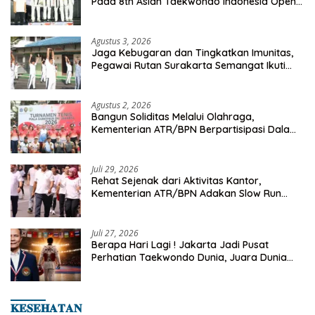
Pada 8th Asian Taekwondo Indonesia Open
Championship 2026
Agustus 3, 2026
Jaga Kebugaran dan Tingkatkan Imunitas,
Pegawai Rutan Surakarta Semangat Ikuti
Senam Pagi
Agustus 2, 2026
Bangun Soliditas Melalui Olahraga,
Kementerian ATR/BPN Berpartisipasi Dalam
Turnamen Tenis Piala Gubernur DKI Jakarta
2026
Juli 29, 2026
Rehat Sejenak dari Aktivitas Kantor,
Kementerian ATR/BPN Adakan Slow Run
Rutin Sepulang Kerja
Juli 27, 2026
Berapa Hari Lagi ! Jakarta Jadi Pusat
Perhatian Taekwondo Dunia, Juara Dunia
Hingga Kampiun Asia Siap Berlaga di 8th
Asian Taekwondo Indonesia Open 2026
𝐊𝐄𝐒𝐄𝐇𝐀𝐓𝐀𝐍