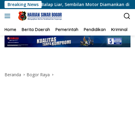
Langsung
n Balap Liar, Sembilan Motor Diamankan di Jakarta Timur
Breaking News
ke
konten
Home
Berita Daerah
Pemerintah
Pendidikan
Kriminal
Beranda
Bogor Raya