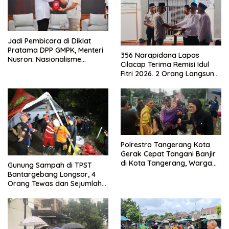
Jadi Pembicara di Diklat
Pratama DPP GMPK, Menteri
356 Narapidana Lapas
Nusron: Nasionalisme
Cilacap Terima Remisi Idul
Menjadikan Bangsa yang
Fitri 2026. 2 Orang Langsung
Kuat
Bebas
Polrestro Tangerang Kota
Gerak Cepat Tangani Banjir
di Kota Tangerang, Warga
Gunung Sampah di TPST
Dievakuasi dan Didirikan
Bantargebang Longsor, 4
Posko Siaga
Orang Tewas dan Sejumlah
Truk Tertimbun