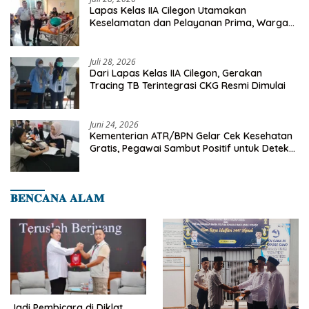
Lapas Kelas IIA Cilegon Utamakan
Keselamatan dan Pelayanan Prima, Warga
Binaan Dapatkan Rujukan Medis ke RSUD
Cilegon
Juli 28, 2026
Dari Lapas Kelas IIA Cilegon, Gerakan
Tracing TB Terintegrasi CKG Resmi Dimulai
Juni 24, 2026
Kementerian ATR/BPN Gelar Cek Kesehatan
Gratis, Pegawai Sambut Positif untuk Deteksi
Dini Penyakit
𝐁𝐄𝐍𝐂𝐀𝐍𝐀 𝐀𝐋𝐀𝐌
Jadi Pembicara di Diklat