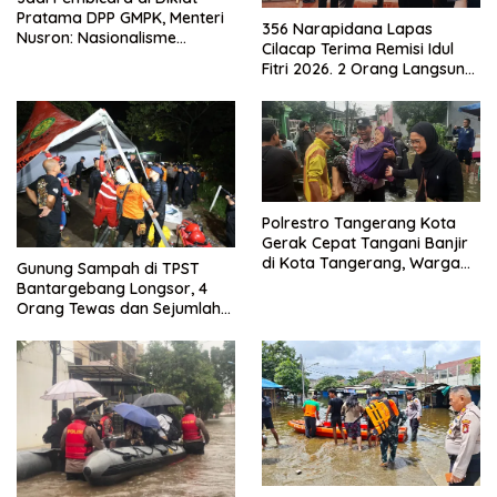
Pratama DPP GMPK, Menteri
356 Narapidana Lapas
Nusron: Nasionalisme
Cilacap Terima Remisi Idul
Menjadikan Bangsa yang
Fitri 2026. 2 Orang Langsung
Kuat
Bebas
Polrestro Tangerang Kota
Gerak Cepat Tangani Banjir
di Kota Tangerang, Warga
Gunung Sampah di TPST
Dievakuasi dan Didirikan
Bantargebang Longsor, 4
Posko Siaga
Orang Tewas dan Sejumlah
Truk Tertimbun