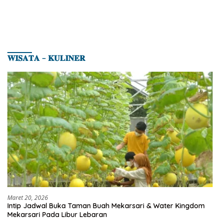
𝐖𝐈𝐒𝐀𝐓𝐀 – 𝐊𝐔𝐋𝐈𝐍𝐄𝐑
Maret 20, 2026
Intip Jadwal Buka Taman Buah Mekarsari & Water Kingdom
Mekarsari Pada Libur Lebaran