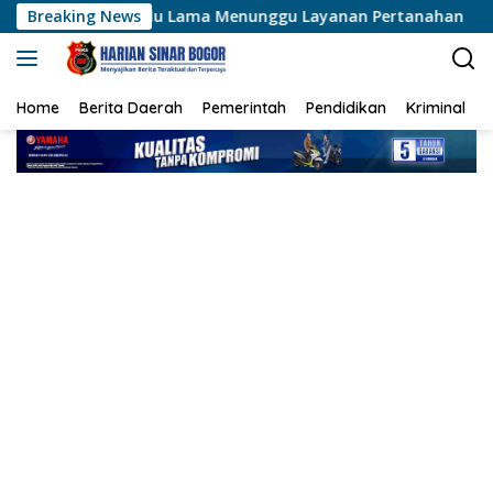
Langsung
rlu Lama Menunggu Layanan Pertanahan
Breaking News
750 Tramadol da
ke
konten
Home
Berita Daerah
Pemerintah
Pendidikan
Kriminal