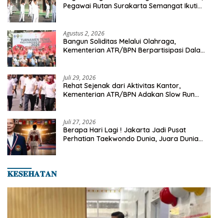
Pegawai Rutan Surakarta Semangat Ikuti
Senam Pagi
Agustus 2, 2026
Bangun Soliditas Melalui Olahraga,
Kementerian ATR/BPN Berpartisipasi Dalam
Turnamen Tenis Piala Gubernur DKI Jakarta
2026
Juli 29, 2026
Rehat Sejenak dari Aktivitas Kantor,
Kementerian ATR/BPN Adakan Slow Run
Rutin Sepulang Kerja
Juli 27, 2026
Berapa Hari Lagi ! Jakarta Jadi Pusat
Perhatian Taekwondo Dunia, Juara Dunia
Hingga Kampiun Asia Siap Berlaga di 8th
Asian Taekwondo Indonesia Open 2026
𝐊𝐄𝐒𝐄𝐇𝐀𝐓𝐀𝐍