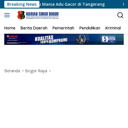
Langsung
au Mania Adu Gacor di Tangerang
Breaking News
Polisi Sambangi War
ke
konten
Home
Berita Daerah
Pemerintah
Pendidikan
Kriminal
Beranda
Bogor Raya