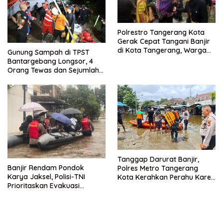
Polrestro Tangerang Kota
Gerak Cepat Tangani Banjir
di Kota Tangerang, Warga
Gunung Sampah di TPST
Dievakuasi dan Didirikan
Bantargebang Longsor, 4
Posko Siaga
Orang Tewas dan Sejumlah
Truk Tertimbun
Tanggap Darurat Banjir,
Banjir Rendam Pondok
Polres Metro Tangerang
Karya Jaksel, Polisi-TNI
Kota Kerahkan Perahu Karet
Prioritaskan Evakuasi
Evakuasi Warga Jatiuwung
Kelompok Rentan