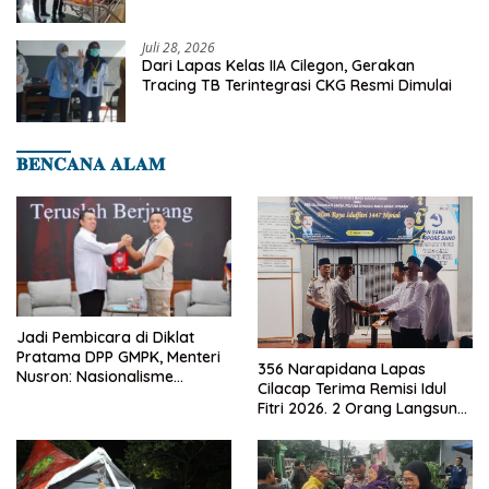
Binaan Dapatkan Rujukan Medis ke RSUD
Cilegon
Juli 28, 2026
Dari Lapas Kelas IIA Cilegon, Gerakan
Tracing TB Terintegrasi CKG Resmi Dimulai
𝐁𝐄𝐍𝐂𝐀𝐍𝐀 𝐀𝐋𝐀𝐌
Jadi Pembicara di Diklat
Pratama DPP GMPK, Menteri
356 Narapidana Lapas
Nusron: Nasionalisme
Cilacap Terima Remisi Idul
Menjadikan Bangsa yang
Fitri 2026. 2 Orang Langsung
Kuat
Bebas