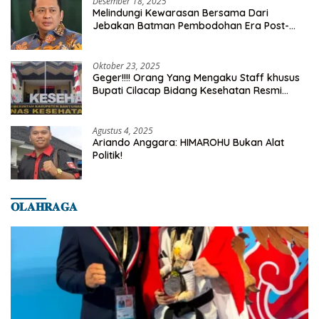
Desember 18, 2025
Melindungi Kewarasan Bersama Dari
Jebakan Batman Pembodohan Era Post-
Truth
Oktober 23, 2025
Geger!!!! Orang Yang Mengaku Staff khusus
Bupati Cilacap Bidang Kesehatan Resmi
Dilaporkan Ke Dinas Kesehatan Kab.
Banyumas
Agustus 4, 2025
Ariando Anggara: HIMAROHU Bukan Alat
Politik!
𝐎𝐋𝐀𝐇𝐑𝐀𝐆𝐀