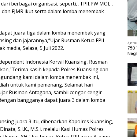
ari berbagai organisasi, seperti, , FPII,PW MOI, ,
I dan FJMR ikut serta dalam lomba menembak
a dapat juara tiga dalam lomba menembak yang
nsing dan jajarannya,”Ujar Rusman Ketua FPII
Agust
 media, Selasa, 5 Juli 2022.
750 
Negl
dependent Indonesia Korwil Kuansing, Rusman
an,”Terima kasih kepada Polres Kuansing dan
engundang kami dalam lomba menembak ini,
diah untuk kami pemenang, Selamat hari
jar Rusman Antagana, sambil cengar-cengir
dengan bangganya dapat juara 3 dalam lomba
ansing juara 3 itu, dibenarkan Kapolres Kuansing,
nata, S.I.K., M.S.i, melalui Kasi Humas Polres
 Usman, SH,” Iya benar, Ketua FPII juara 3, yang