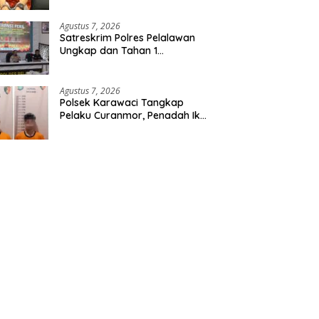
Etomidate dari Seorang Pria
Agustus 7, 2026
Satreskrim Polres Pelalawan
Ungkap dan Tahan 1
Tersangka Kasus Tindak
Pidana Karhutla di Kerumutan
Agustus 7, 2026
Polsek Karawaci Tangkap
Pelaku Curanmor, Penadah Ikut
Diamankan