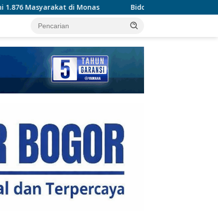
as
Biddokkes Polda Metro Jaya Kerahkan Tim Keslap d
tutup