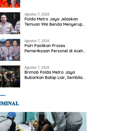
Kapolri Terima Anugerah
Anggota Kehormatan
Agustus 7, 2026
Polda Metro Jaya Jelaskan
Temuan 996 Benda Menyerupai
Senjata di Yayasan Jaksel
Agustus 7, 2026
Polri Pastikan Proses
Pemeriksaan Personel di Aceh
Dilaksanakan Secara
Profesional dan Transparan
Agustus 7, 2026
Brimob Polda Metro Jaya
Bubarkan Balap Liar, Sembilan
Motor Diamankan di Jakarta
Timur
𝐌𝐈𝐍𝐀𝐋