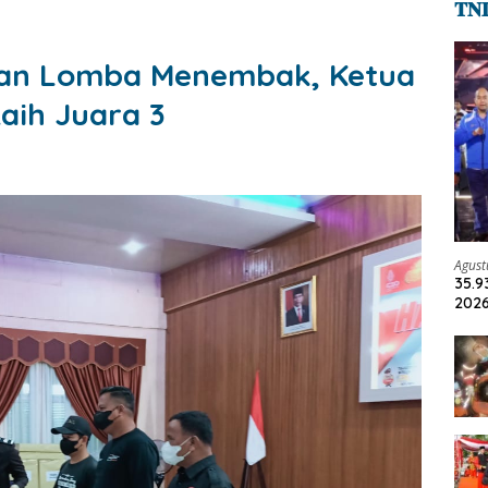
𝐓𝐍
kan Lomba Menembak, Ketua
Raih Juara 3
Agust
35.9
2026
Jadi