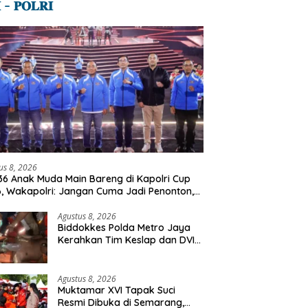
 – 𝐏𝐎𝐋𝐑𝐈
us 8, 2026
36 Anak Muda Main Bareng di Kapolri Cup
, Wakapolri: Jangan Cuma Jadi Penonton,
lah Talenta Digital
Agustus 8, 2026
Biddokkes Polda Metro Jaya
Kerahkan Tim Keslap dan DVI
Tangani Kebakaran Gedung
Bapenda
Agustus 8, 2026
Muktamar XVI Tapak Suci
Resmi Dibuka di Semarang,