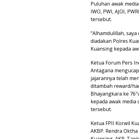
Puluhan awak media d
IWO, PWI, AJOI, PWR
tersebut.
“Alhamdulillah, say
diadakan Polres Kua
Kuansing kepada awak
Ketua Forum Pers In
Antagana mengucapk
jajarannya telah m
ditambah reward/ha
Bhayangkara ke 76″u
kepada awak media 
tersebut.
Ketua FPII Korwil Ku
AKBP. Rendra Oktha Di
Kuansing, AKP. Tapip