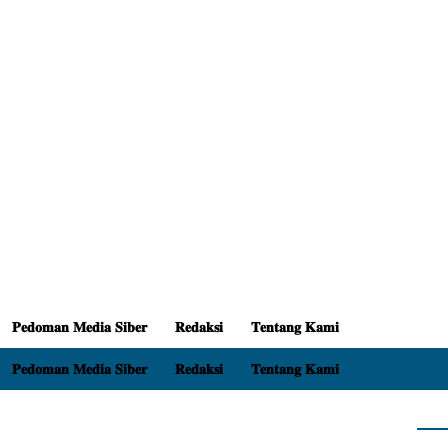
𝐏𝐞𝐝𝐨𝐦𝐚𝐧 𝐌𝐞𝐝𝐢𝐚 𝐒𝐢𝐛𝐞𝐫
𝐑𝐞𝐝𝐚𝐤𝐬𝐢
𝐓𝐞𝐧𝐭𝐚𝐧𝐠 𝐊𝐚𝐦𝐢
𝐏𝐞𝐝𝐨𝐦𝐚𝐧 𝐌𝐞𝐝𝐢𝐚 𝐒𝐢𝐛𝐞𝐫
𝐑𝐞𝐝𝐚𝐤𝐬𝐢
𝐓𝐞𝐧𝐭𝐚𝐧𝐠 𝐊𝐚𝐦𝐢