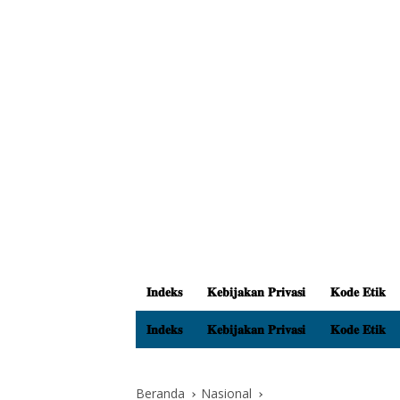
𝐈𝐧𝐝𝐞𝐤𝐬
𝐊𝐞𝐛𝐢𝐣𝐚𝐤𝐚𝐧 𝐏𝐫𝐢𝐯𝐚𝐬𝐢
𝐊𝐨𝐝𝐞 𝐄𝐭𝐢𝐤
𝐈𝐧𝐝𝐞𝐤𝐬
𝐊𝐞𝐛𝐢𝐣𝐚𝐤𝐚𝐧 𝐏𝐫𝐢𝐯𝐚𝐬𝐢
𝐊𝐨𝐝𝐞 𝐄𝐭𝐢𝐤
Beranda
Nasional