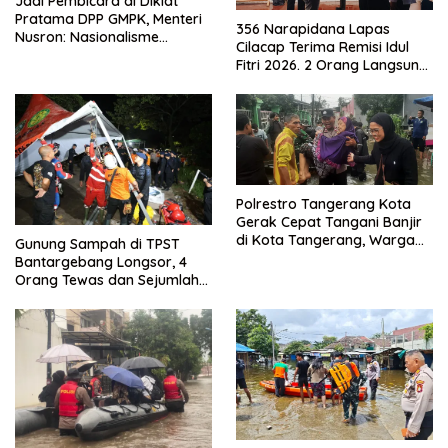
Jadi Pembicara di Diklat
Pratama DPP GMPK, Menteri
356 Narapidana Lapas
Nusron: Nasionalisme
Cilacap Terima Remisi Idul
Menjadikan Bangsa yang
Fitri 2026. 2 Orang Langsung
Kuat
Bebas
Polrestro Tangerang Kota
Gerak Cepat Tangani Banjir
di Kota Tangerang, Warga
Gunung Sampah di TPST
Dievakuasi dan Didirikan
Bantargebang Longsor, 4
Posko Siaga
Orang Tewas dan Sejumlah
Truk Tertimbun