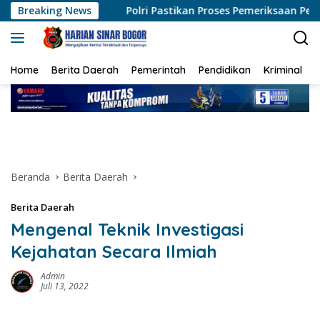
Langsung
Pastikan Proses Pemeriksaan Personel di Aceh Dilaksanakan Sec
Breaking News
ke
konten
Home
Berita Daerah
Pemerintah
Pendidikan
Kriminal
Beranda
Berita Daerah
Berita Daerah
Mengenal Teknik Investigasi
Kejahatan Secara Ilmiah
Admin
Juli 13, 2022