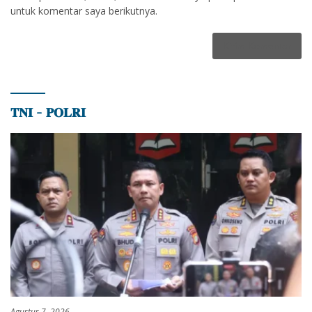
untuk komentar saya berikutnya.
𝐓𝐍𝐈 – 𝐏𝐎𝐋𝐑𝐈
Agustus 7, 2026