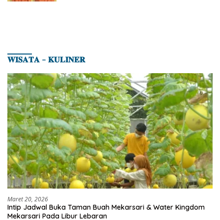
𝐖𝐈𝐒𝐀𝐓𝐀 – 𝐊𝐔𝐋𝐈𝐍𝐄𝐑
Maret 20, 2026
Intip Jadwal Buka Taman Buah Mekarsari & Water Kingdom
Mekarsari Pada Libur Lebaran