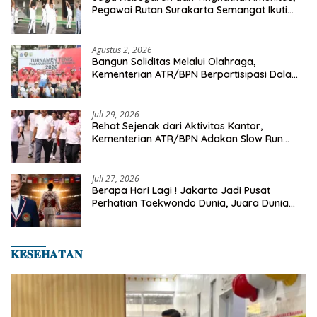
Pegawai Rutan Surakarta Semangat Ikuti
Senam Pagi
Agustus 2, 2026
Bangun Soliditas Melalui Olahraga,
Kementerian ATR/BPN Berpartisipasi Dalam
Turnamen Tenis Piala Gubernur DKI Jakarta
2026
Juli 29, 2026
Rehat Sejenak dari Aktivitas Kantor,
Kementerian ATR/BPN Adakan Slow Run
Rutin Sepulang Kerja
Juli 27, 2026
Berapa Hari Lagi ! Jakarta Jadi Pusat
Perhatian Taekwondo Dunia, Juara Dunia
Hingga Kampiun Asia Siap Berlaga di 8th
Asian Taekwondo Indonesia Open 2026
𝐊𝐄𝐒𝐄𝐇𝐀𝐓𝐀𝐍