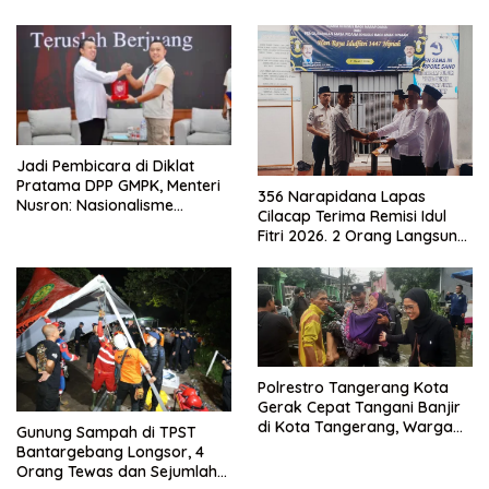
Jadi Pembicara di Diklat
Pratama DPP GMPK, Menteri
356 Narapidana Lapas
Nusron: Nasionalisme
Cilacap Terima Remisi Idul
Menjadikan Bangsa yang
Fitri 2026. 2 Orang Langsung
Kuat
Bebas
Polrestro Tangerang Kota
Gerak Cepat Tangani Banjir
di Kota Tangerang, Warga
Gunung Sampah di TPST
Dievakuasi dan Didirikan
Bantargebang Longsor, 4
Posko Siaga
Orang Tewas dan Sejumlah