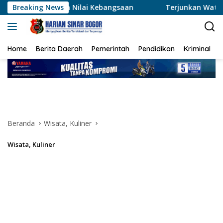
Langsung
kan Nilai Kebangsaan
Breaking News
Terjunkan Water Bombing, Kapolre
ke
konten
Home
Berita Daerah
Pemerintah
Pendidikan
Kriminal
Beranda
Wisata, Kuliner
Wisata, Kuliner