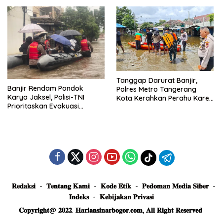
Truk Tertimbun
Tanggap Darurat Banjir,
Banjir Rendam Pondok
Polres Metro Tangerang
Karya Jaksel, Polisi-TNI
Kota Kerahkan Perahu Karet
Prioritaskan Evakuasi
Evakuasi Warga Jatiuwung
Kelompok Rentan
𝐑𝐞𝐝𝐚𝐤𝐬𝐢
𝐓𝐞𝐧𝐭𝐚𝐧𝐠 𝐊𝐚𝐦𝐢
𝐊𝐨𝐝𝐞 𝐄𝐭𝐢𝐤
𝐏𝐞𝐝𝐨𝐦𝐚𝐧 𝐌𝐞𝐝𝐢𝐚 𝐒𝐢𝐛𝐞𝐫
𝐈𝐧𝐝𝐞𝐤𝐬
𝐊𝐞𝐛𝐢𝐣𝐚𝐤𝐚𝐧 𝐏𝐫𝐢𝐯𝐚𝐬𝐢
𝐂𝐨𝐩𝐲𝐫𝐢𝐠𝐡𝐭@ 𝟐𝟎𝟐𝟐. 𝐇𝐚𝐫𝐢𝐚𝐧𝐬𝐢𝐧𝐚𝐫𝐛𝐨𝐠𝐨𝐫.𝐜𝐨𝐦, 𝐀𝐥𝐥 𝐑𝐢𝐠𝐡𝐭 𝐑𝐞𝐬𝐞𝐫𝐯𝐞𝐝