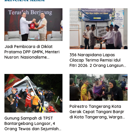
Jadi Pembicara di Diklat
Pratama DPP GMPK, Menteri
356 Narapidana Lapas
Nusron: Nasionalisme
Cilacap Terima Remisi Idul
Menjadikan Bangsa yang
Fitri 2026. 2 Orang Langsung
Kuat
Bebas
Polrestro Tangerang Kota
Gerak Cepat Tangani Banjir
di Kota Tangerang, Warga
Gunung Sampah di TPST
Dievakuasi dan Didirikan
Bantargebang Longsor, 4
Posko Siaga
Orang Tewas dan Sejumlah