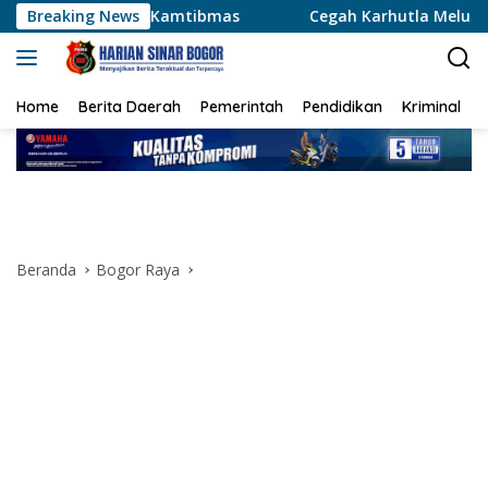
Langsung
as
Breaking News
Cegah Karhutla Meluas, Wakapolda Riau dan Irdam 
ke
konten
Home
Berita Daerah
Pemerintah
Pendidikan
Kriminal
Beranda
Bogor Raya