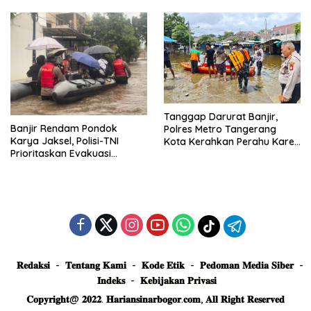
Truk Tertimbun
Tanggap Darurat Banjir,
Banjir Rendam Pondok
Polres Metro Tangerang
Karya Jaksel, Polisi-TNI
Kota Kerahkan Perahu Karet
Prioritaskan Evakuasi
Evakuasi Warga Jatiuwung
Kelompok Rentan
𝐑𝐞𝐝𝐚𝐤𝐬𝐢
𝐓𝐞𝐧𝐭𝐚𝐧𝐠 𝐊𝐚𝐦𝐢
𝐊𝐨𝐝𝐞 𝐄𝐭𝐢𝐤
𝐏𝐞𝐝𝐨𝐦𝐚𝐧 𝐌𝐞𝐝𝐢𝐚 𝐒𝐢𝐛𝐞𝐫
𝐈𝐧𝐝𝐞𝐤𝐬
𝐊𝐞𝐛𝐢𝐣𝐚𝐤𝐚𝐧 𝐏𝐫𝐢𝐯𝐚𝐬𝐢
𝐂𝐨𝐩𝐲𝐫𝐢𝐠𝐡𝐭@ 𝟐𝟎𝟐𝟐. 𝐇𝐚𝐫𝐢𝐚𝐧𝐬𝐢𝐧𝐚𝐫𝐛𝐨𝐠𝐨𝐫.𝐜𝐨𝐦, 𝐀𝐥𝐥 𝐑𝐢𝐠𝐡𝐭 𝐑𝐞𝐬𝐞𝐫𝐯𝐞𝐝