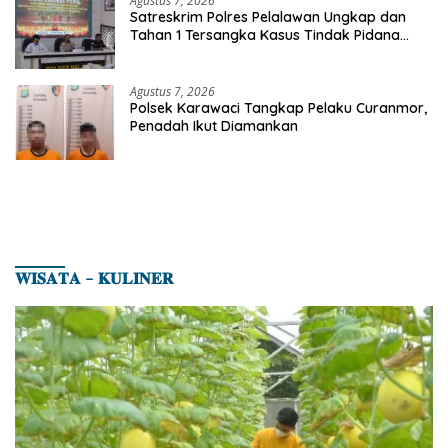
Agustus 7, 2026
Satreskrim Polres Pelalawan Ungkap dan
Tahan 1 Tersangka Kasus Tindak Pidana
Karhutla di Kerumutan
Agustus 7, 2026
Polsek Karawaci Tangkap Pelaku Curanmor,
Penadah Ikut Diamankan
𝐖𝐈𝐒𝐀𝐓𝐀 – 𝐊𝐔𝐋𝐈𝐍𝐄𝐑