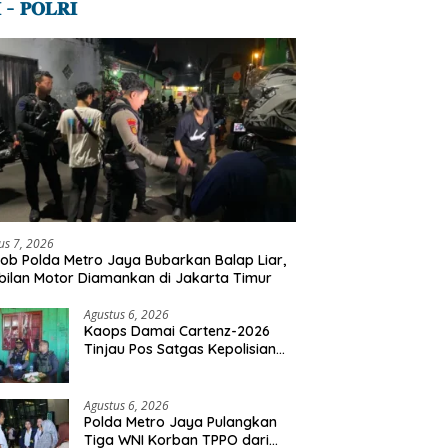
 – 𝐏𝐎𝐋𝐑𝐈
us 7, 2026
ob Polda Metro Jaya Bubarkan Balap Liar,
ilan Motor Diamankan di Jakarta Timur
Agustus 6, 2026
Kaops Damai Cartenz-2026
Tinjau Pos Satgas Kepolisian
Ops Damai Cartenz di Sinak,
Perkuat Pendekatan Humanis
Bersama Masyarakat
Agustus 6, 2026
Polda Metro Jaya Pulangkan
Tiga WNI Korban TPPO dari