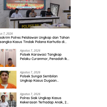
us 7, 2026
eskrim Polres Pelalawan Ungkap dan Tahan
rsangka Kasus Tindak Pidana Karhutla di
umutan
Agustus 7, 2026
Polsek Karawaci Tangkap
Pelaku Curanmor, Penadah Ikut
Diamankan
Agustus 7, 2026
Polsek Sungai Sembilan
Ungkap Kasus Dugaan
Percobaan Pembunuhan
Berencana, Seorang Pria
Berhasil Diamankan
Agustus 7, 2026
Polres Siak Ungkap Kasus
Kekerasan Terhadap Anak, 2
Tersangka Diamankan