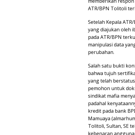
memberikan respon p
ATR/BPN Tolitoli terk
Setelah Kepala ATR
yang diajukan oleh 
pada ATR/BPN terku
manipulasi data yang 
perubahan.
Salah satu bukti ko
bahwa tujuh sertif
yang telah berstatu
pemohon untuk dokum
sindikat mafia menya
padahal kenyataanny
kredit pada bank BPD
Mamuaya (almarhum).
Tolitoli, Sultan, SE
kebenaran anggunan