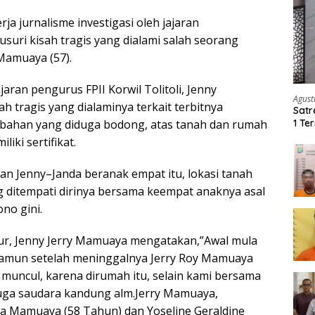
rja jurnalisme investigasi oleh jajaran
suri kisah tragis yang dialami salah seorang
 Mamuaya (57).
jaran pengurus FPII Korwil Tolitoli, Jenny
Agust
 tragis yang dialaminya terkait terbitnya
Satr
1 Te
rubahan yang diduga bodong, atas tanah dan rumah
Ker
iki sertifikat.
hkan Jenny–Janda beranak empat itu, lokasi tanah
ditempati dirinya bersama keempat anaknya asal
ono gini.
ur, Jenny Jerry Mamuaya mengatakan,”Awal mula
namun setelah meninggalnya Jerry Roy Mamuaya
 muncul, karena dirumah itu, selain kami bersama
juga saudara kandung alm.Jerry Mamuaya,
a Mamuaya (58 Tahun) dan Yoseline Geraldine