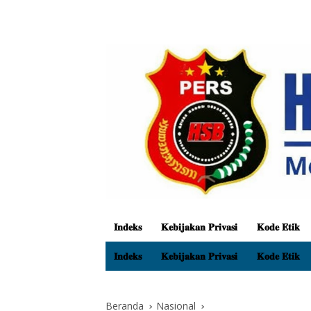
𝐈𝐧𝐝𝐞𝐤𝐬
𝐊𝐞𝐛𝐢𝐣𝐚𝐤𝐚𝐧 𝐏𝐫𝐢𝐯𝐚𝐬𝐢
𝐊𝐨𝐝𝐞 𝐄𝐭𝐢𝐤
𝐈𝐧𝐝𝐞𝐤𝐬
𝐊𝐞𝐛𝐢𝐣𝐚𝐤𝐚𝐧 𝐏𝐫𝐢𝐯𝐚𝐬𝐢
𝐊𝐨𝐝𝐞 𝐄𝐭𝐢𝐤
Beranda
Nasional