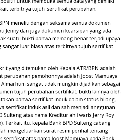
ositif untuk membuka semua data yang dimiliki
ait terbitnya tujuh. sertifikat perubahan.
/BPN meneliti dengan seksama semua dokumen
ibu Jenny dan juga dokumen kearsipan yang ada
ak suatu bukti bahwa memang benar terjadi upaya
sangat luar biasa atas terbitnya tujuh sertifikat
nkrit yang ditemukan oleh Kepala ATR/BPN adalah
ikat perubahan pemohonnya adalah Joost Mamuaya
s Almarhum sangat tidak mungkin dijadikan sebagai
en tujuh perubahan sertifikat, bukti lainnya oleh
takan bahwa sertifikat induk dalam status hilang,
a sertifikat induk asli dan sah menjadi anggunan
 Sulteng atas nama Kreditur ahli waris Jerry Roy
 Terkait itu, kepala Bank BPD Sulteng cabang
 telah mengeluarkan surat resmi perihal tentang
 sertifikat atas nama Joost Mamuaya pada Bank