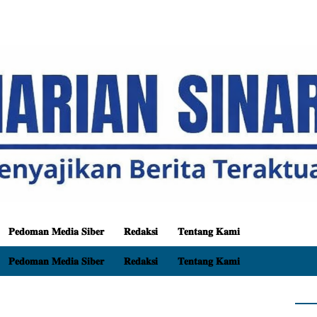
𝐏𝐞𝐝𝐨𝐦𝐚𝐧 𝐌𝐞𝐝𝐢𝐚 𝐒𝐢𝐛𝐞𝐫
𝐑𝐞𝐝𝐚𝐤𝐬𝐢
𝐓𝐞𝐧𝐭𝐚𝐧𝐠 𝐊𝐚𝐦𝐢
𝐏𝐞𝐝𝐨𝐦𝐚𝐧 𝐌𝐞𝐝𝐢𝐚 𝐒𝐢𝐛𝐞𝐫
𝐑𝐞𝐝𝐚𝐤𝐬𝐢
𝐓𝐞𝐧𝐭𝐚𝐧𝐠 𝐊𝐚𝐦𝐢