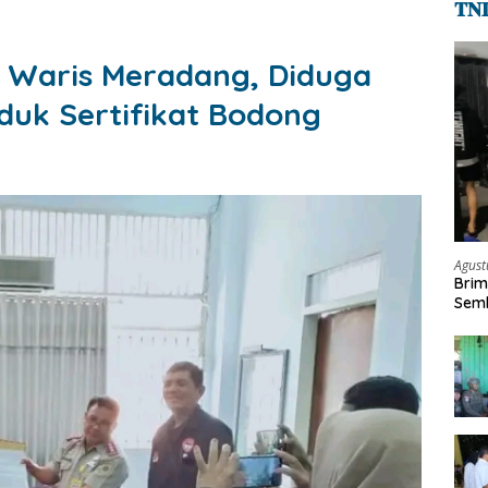
𝐓𝐍
Ahli Waris Meradang, Diduga
duk Sertifikat Bodong
Agust
Brim
Semb