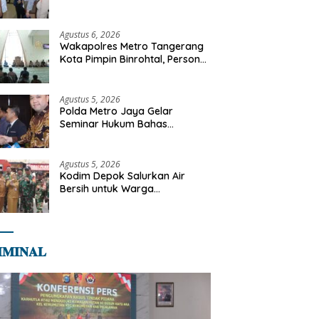
Libya
Agustus 6, 2026
Wakapolres Metro Tangerang
Kota Pimpin Binrohtal, Personel
Diajak Perkuat Integritas dan
Bekal Akhirat
Agustus 5, 2026
Polda Metro Jaya Gelar
Seminar Hukum Bahas
Perluasan Objek Praperadilan
dalam KUHAP Baru
Agustus 5, 2026
Kodim Depok Salurkan Air
Bersih untuk Warga
Terdampak Kekeringan di
Cipayung Jaya
𝐌𝐈𝐍𝐀𝐋