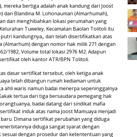
 mereka bertiga adalah anak kandung dari Joost
 dan Blandina M. Lohonauman (Almarhumah),
kan dan menghibahkan lokasi perumahan yang
Kelurahan Tuweley, Kecamatan Baolan Tolitoli itu
putri kandungnya,, dan telah disertifikatkan atas
 (Almarhum) dengan nomor hak milik 271 dengan
62/1982, Volume total lokasi 2976 M2. Adapun
sertifikat oleh kantor ATR/BPN Tolitoli.
tas dasar sertifikat tersebut, oleh ketiga anak
aya telah dibangun rumah kediaman untuk
a ahli waris namun badai menerpa sepeninggalnya
akak tertua dari tiga bersaudara pemegang hak
 orangtuanya, badai datang dari sindikat mafia
sertifikat induk atas nama Joost Mamuaya menjadi
t baru. Dimana sertifikat perubahan yang diduga
penerbitannya diduga sangat syarat dengan
ak sesuai dengan prosedur dan ketententuan yang