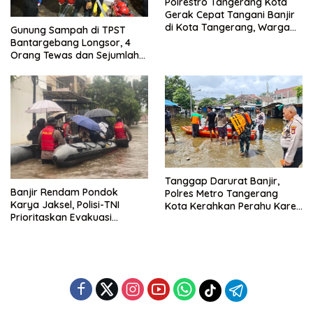
Polrestro Tangerang Kota
Gerak Cepat Tangani Banjir
di Kota Tangerang, Warga
Gunung Sampah di TPST
Dievakuasi dan Didirikan
Bantargebang Longsor, 4
Posko Siaga
Orang Tewas dan Sejumlah
Truk Tertimbun
Tanggap Darurat Banjir,
Banjir Rendam Pondok
Polres Metro Tangerang
Karya Jaksel, Polisi-TNI
Kota Kerahkan Perahu Karet
Prioritaskan Evakuasi
Evakuasi Warga Jatiuwung
Kelompok Rentan