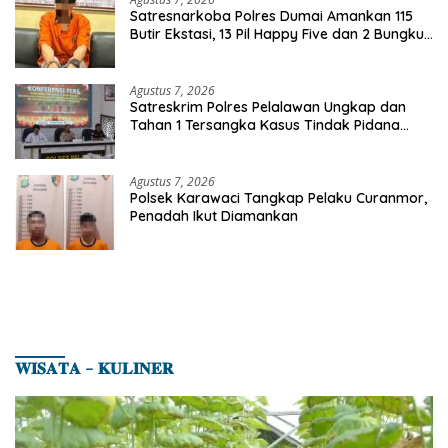
Satresnarkoba Polres Dumai Amankan 115
Butir Ekstasi, 13 Pil Happy Five dan 2 Bungkus
Etomidate dari Seorang Pria
Agustus 7, 2026
Satreskrim Polres Pelalawan Ungkap dan
Tahan 1 Tersangka Kasus Tindak Pidana
Karhutla di Kerumutan
Agustus 7, 2026
Polsek Karawaci Tangkap Pelaku Curanmor,
Penadah Ikut Diamankan
𝐖𝐈𝐒𝐀𝐓𝐀 – 𝐊𝐔𝐋𝐈𝐍𝐄𝐑