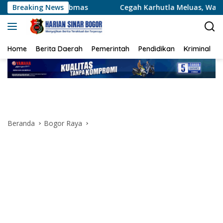
Langsung
mas
Breaking News
Cegah Karhutla Meluas, Wakapolda Riau dan Irdam
ke
konten
Home
Berita Daerah
Pemerintah
Pendidikan
Kriminal
Beranda
Bogor Raya