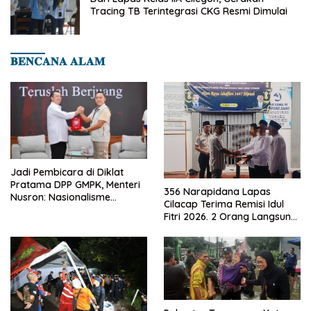
Tracing TB Terintegrasi CKG Resmi Dimulai
𝐁𝐄𝐍𝐂𝐀𝐍𝐀 𝐀𝐋𝐀𝐌
Jadi Pembicara di Diklat
Pratama DPP GMPK, Menteri
356 Narapidana Lapas
Nusron: Nasionalisme
Cilacap Terima Remisi Idul
Menjadikan Bangsa yang
Fitri 2026. 2 Orang Langsung
Kuat
Bebas