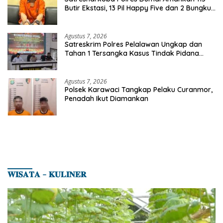
Butir Ekstasi, 13 Pil Happy Five dan 2 Bungkus
Etomidate dari Seorang Pria
Agustus 7, 2026
Satreskrim Polres Pelalawan Ungkap dan
Tahan 1 Tersangka Kasus Tindak Pidana
Karhutla di Kerumutan
Agustus 7, 2026
Polsek Karawaci Tangkap Pelaku Curanmor,
Penadah Ikut Diamankan
𝐖𝐈𝐒𝐀𝐓𝐀 – 𝐊𝐔𝐋𝐈𝐍𝐄𝐑