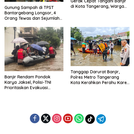
Gerak Cepat Tangani Banjir
di Kota Tangerang, Warga
Gunung Sampah di TPST
Dievakuasi dan Didirikan
Bantargebang Longsor, 4
Posko Siaga
Orang Tewas dan Sejumlah
Truk Tertimbun
Tanggap Darurat Banjir,
Banjir Rendam Pondok
Polres Metro Tangerang
Karya Jaksel, Polisi-TNI
Kota Kerahkan Perahu Karet
Prioritaskan Evakuasi
Evakuasi Warga Jatiuwung
Kelompok Rentan