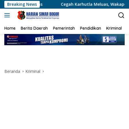
Langsung
Breaking News
Cegah Karhutla Meluas, Wakapolda Riau dan Irdam XIX/
ke
konten
Home
Berita Daerah
Pemerintah
Pendidikan
Kriminal
Beranda
Kriminal