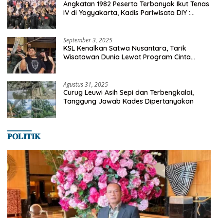
Angkatan 1982 Peserta Terbanyak Ikut Tenas
IV di Yogyakarta, Kadis Pariwisata DIY :
Milyaran Rupiah Dibelanjakan Ribuan Alumni
SMANSA Makassar
September 3, 2025
KSL Kenalkan Satwa Nusantara, Tarik
Wisatawan Dunia Lewat Program Cinta
Satwa
Agustus 31, 2025
Curug Leuwi Asih Sepi dan Terbengkalai,
Tanggung Jawab Kades Dipertanyakan
𝐏𝐎𝐋𝐈𝐓𝐈𝐊