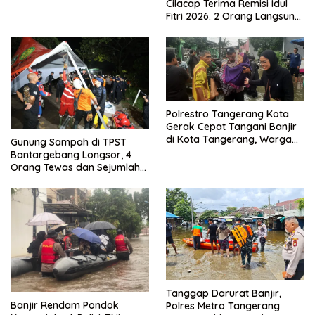
Cilacap Terima Remisi Idul
Menjadikan Bangsa yang
Fitri 2026. 2 Orang Langsung
Kuat
Bebas
Polrestro Tangerang Kota
Gerak Cepat Tangani Banjir
di Kota Tangerang, Warga
Gunung Sampah di TPST
Dievakuasi dan Didirikan
Bantargebang Longsor, 4
Posko Siaga
Orang Tewas dan Sejumlah
Truk Tertimbun
Tanggap Darurat Banjir,
Banjir Rendam Pondok
Polres Metro Tangerang