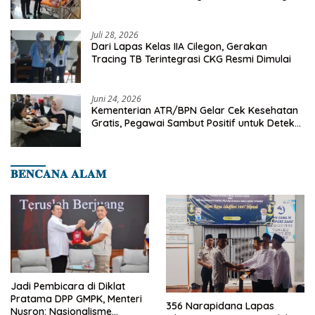
Binaan Dapatkan Rujukan Medis ke RSUD
Cilegon
Juli 28, 2026
Dari Lapas Kelas IIA Cilegon, Gerakan
Tracing TB Terintegrasi CKG Resmi Dimulai
Juni 24, 2026
Kementerian ATR/BPN Gelar Cek Kesehatan
Gratis, Pegawai Sambut Positif untuk Deteksi
Dini Penyakit
𝐁𝐄𝐍𝐂𝐀𝐍𝐀 𝐀𝐋𝐀𝐌
Jadi Pembicara di Diklat
Pratama DPP GMPK, Menteri
356 Narapidana Lapas
Nusron: Nasionalisme