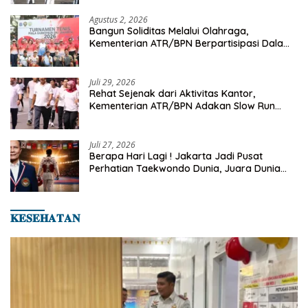
Agustus 2, 2026
Bangun Soliditas Melalui Olahraga,
Kementerian ATR/BPN Berpartisipasi Dalam
Turnamen Tenis Piala Gubernur DKI Jakarta
2026
Juli 29, 2026
Rehat Sejenak dari Aktivitas Kantor,
Kementerian ATR/BPN Adakan Slow Run
Rutin Sepulang Kerja
Juli 27, 2026
Berapa Hari Lagi ! Jakarta Jadi Pusat
Perhatian Taekwondo Dunia, Juara Dunia
Hingga Kampiun Asia Siap Berlaga di 8th
Asian Taekwondo Indonesia Open 2026
𝐊𝐄𝐒𝐄𝐇𝐀𝐓𝐀𝐍