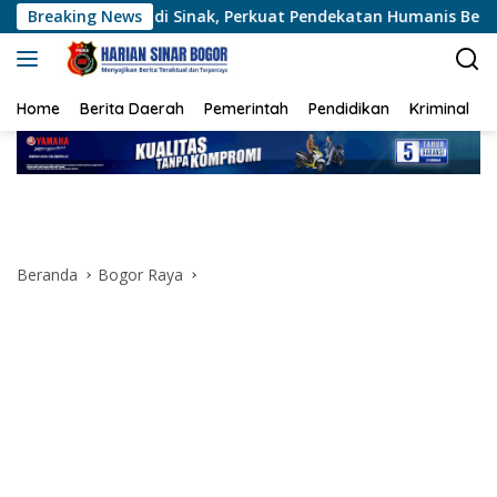
Langsung
enz di Sinak, Perkuat Pendekatan Humanis Bersama Masyarakat
Breaking News
ke
konten
Home
Berita Daerah
Pemerintah
Pendidikan
Kriminal
Beranda
Bogor Raya