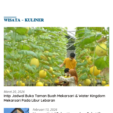
𝐖𝐈𝐒𝐀𝐓𝐀 – 𝐊𝐔𝐋𝐈𝐍𝐄𝐑
Maret 20, 2026
Intip Jadwal Buka Taman Buah Mekarsari & Water Kingdom
Mekarsari Pada Libur Lebaran
Februari 13, 2026